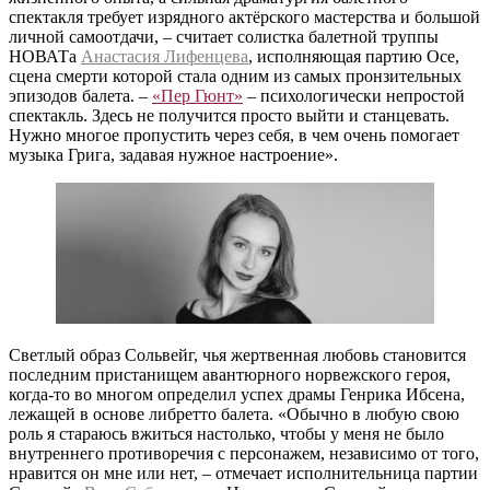
спектакля требует изрядного актёрского мастерства и большой
личной самоотдачи, – считает солистка балетной труппы
НОВАТа
Анастасия Лифенцева
, исполняющая партию Осе,
сцена смерти которой стала одним из самых пронзительных
эпизодов балета. –
«Пер Гюнт»
– психологически непростой
спектакль. Здесь не получится просто выйти и станцевать.
Нужно многое пропустить через себя, в чем очень помогает
музыка Грига, задавая нужное настроение».
Светлый образ Сольвейг, чья жертвенная любовь становится
последним пристанищем авантюрного норвежского героя,
когда-то во многом определил успех драмы Генрика Ибсена,
лежащей в основе либретто балета. «Обычно в любую свою
роль я стараюсь вжиться настолько, чтобы у меня не было
внутреннего противоречия с персонажем, независимо от того,
нравится он мне или нет, – отмечает исполнительница партии