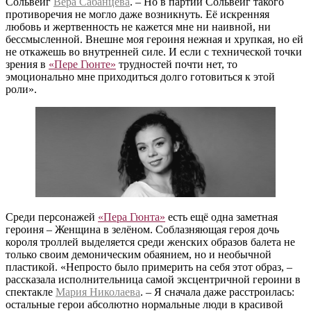
Сольвейг
Вера Сабанцева
. – Но в партии Сольвейг такого
противоречия не могло даже возникнуть. Её искренняя
любовь и жертвенность не кажется мне ни наивной, ни
бессмысленной. Внешне моя героиня нежная и хрупкая, но ей
не откажешь во внутренней силе. И если с технической точки
зрения в
«Пере Гюнте»
трудностей почти нет, то
эмоционально мне приходиться долго готовиться к этой
роли».
Среди персонажей
«Пера Гюнта»
есть ещё одна заметная
героиня – Женщина в зелёном. Соблазняющая героя дочь
короля троллей выделяется среди женских образов балета не
только своим демоническим обаянием, но и необычной
пластикой. «Непросто было примерить на себя этот образ, –
рассказала исполнительница самой эксцентричной героини в
спектакле
Мария Николаева
. – Я сначала даже расстроилась:
остальные герои абсолютно нормальные люди в красивой