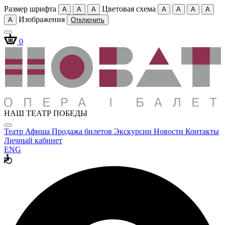
Размер шрифта
Цветовая схема
A
A
A
A
A
A
A
Изображения
A
Отключить
0
НАШ ТЕАТР ПОБЕДЫ
Театр
Афиша
Продажа билетов
Экскурсии
Новости
Контакты
Личный кабинет
ENG