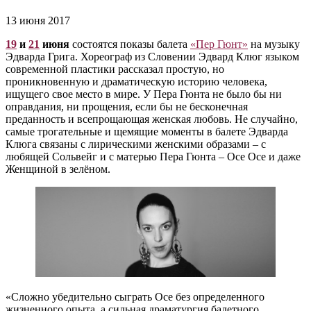
13 июня 2017
19
и
21
июня
состоятся показы балета
«Пер Гюнт»
на музыку
Эдварда Грига. Хореограф из Словении Эдвард Клюг языком
современной пластики рассказал простую, но
проникновенную и драматическую историю человека,
ищущего свое место в мире. У Пера Гюнта не было бы ни
оправдания, ни прощения, если бы не бесконечная
преданность и всепрощающая женская любовь. Не случайно,
самые трогательные и щемящие моменты в балете Эдварда
Клюга связаны с лирическими женскими образами – с
любящей Сольвейг и с матерью Пера Гюнта – Осе Осе и даже
Женщиной в зелёном.
«Сложно убедительно сыграть Осе без определенного
жизненного опыта, а сильная драматургия балетного