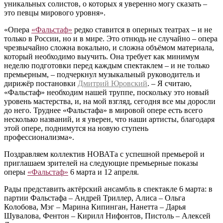
уникальных солистов, о которых я уверенно могу сказать –
это певцы мирового уровня».
«Опера
«Фальстаф»
редко ставится в оперных театрах – и не
только в России, но и в мире. Это отнюдь не случайно – опера
чрезвычайно сложна вокально, и сложна объёмом материала,
который необходимо выучить. Она требует как минимум
неделю подготовки перед каждым спектаклем – и не только
премьерным, – подчеркнул музыкальный руководитель и
дирижёр постановки
Дмитрий Юровский
. – Я считаю,
«Фальстаф» необходим нашей труппе, поскольку это новый
уровень мастерства, и, на мой взгляд, сегодня все мы доросли
до него. Труднее «Фальстафа» в мировой опере есть всего
несколько названий, и я уверен, что наши артисты, благодаря
этой опере, поднимутся на новую ступень
профессионализма».
Поздравляем коллектив НОВАТа с успешной премьерой и
приглашаем зрителей на следующие премьерные показы
оперы
«Фальстаф»
6 марта и 12 апреля.
Рады представить актёрский ансамбль в спектакле 6 марта: в
партии Фальстафа – Андрей Триллер, Алиса – Ольга
Колобова, Мэг – Марина Кипинган, Нанетта – Дарья
Шувалова, Фентон – Кирилл Нифонтов, Пистоль – Алексей