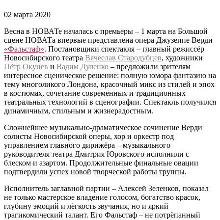
02 марта 2020
Весна в НОВАТе началась с премьеры – 1 марта на Большой
сцене НОВАТа впервые представлена опера Джузеппе Верди
«Фальстаф»
. Постановщики спектакля – главный режиссёр
Новосибирского театра
Вячеслав Стародубцев
, художники
Пётр Окунев
и
Вадим Дуленко
– предложили зрителям
интересное сценическое решение: полную юмора фантазию на
тему многоликого Лондона, красочный микс из стилей и эпох
в костюмах, сочетание современных и традиционных
театральных технологий в сценографии. Спектакль получился
динамичным, стильным и жизнерадостным.
Сложнейшее музыкально-драматическое сочинение Верди
солисты Новосибирской оперы, хор и оркестр под
управлением главного дирижёра – музыкального
руководителя театра Дмитрия Юровского исполнили с
блеском и азартом. Продолжительные финальные овации
подтвердили успех новой творческой работы труппы.
Исполнитель заглавной партии – Алексей Зеленков, показал
не только мастерское владение голосом, богатство красок,
глубину эмоций и лёгкость звучания, но и яркий
трагикомический талант. Его Фальстаф – не потрёпанный