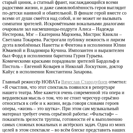
старый циник, а статный франт, наслаждающийся всеми
радостями жизни, и даже самовлюблённость героя выглядит
по-детски наивной и обаятельной. В финале герой вместе со
всеми от души смеётся над собой, и не может не вызывать
симпатии зрителей. Искромётными вокальными диалогами
очаровали зал насмешницы-подруги Алиса – Надежда
Нестерова, Мэг – Екатерина Марзоева, Мистрис Квикли –
Светлана Токарева. Растрогали публику нежность и лиризм
дуэта влюблённых Нанетты и Фентона в исполнении Юлии
Юмаевой и Владимира Кучина. Импозантен и выразителен
был Форд в исполнении баритона Гурия Гурьева.
Комическими красками порадовали зрителей Бардольф и
Пистоль – Евгений Козырев и Николай Лоскуткин, доктор
Кайус в исполнении Константина Захарова.
Главный режиссёр НОВАТа
Вячеслав Стародубцев
отметил:
«Я счастлив, что этот спектакль появился в репертуаре
нашего театра. Мне кажется очень современной эта опера и
вердиевская мысль о том, что не стоит чересчур серьёзно
относиться к себе и к жизни, ведь говоря словами героев
оперы, «жизнь – это шутка». При этом сам музыкальный
материал требует очень серьёзной работы: «Фальстаф» –
показатель зрелости труппы, готовности её к выполнению
самых сложных вокальных и актёрских задач. Одна из моих
целей в этом спектакле – во всём блеске представить наших