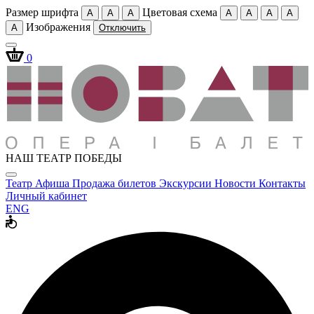
Размер шрифта
Цветовая схема
A
A
A
A
A
A
A
Изображения
A
Отключить
0
НАШ ТЕАТР ПОБЕДЫ
Театр
Афиша
Продажа билетов
Экскурсии
Новости
Контакты
Личный кабинет
ENG