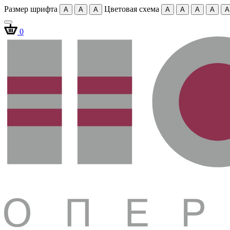
Размер шрифта
Цветовая схема
A
A
A
A
A
A
A
A
0