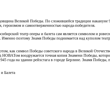
одовщина Великой Победы. По сложившейся традиции накануне 9
м, героизмом и самоотверженностью народа-победителя.
осибирский театр оперы и балета сам является символом и ровес
. Именно поэтому Знамя Победы поднимается над куполом театр
лотом, как символ Победы советского народа в Великой Отечеств
д НОВАТом воодружается точная копия Знамени Победы, которое
945 года на здании рейхстага в городе Берлине. Знамя Победы, 
и Балета