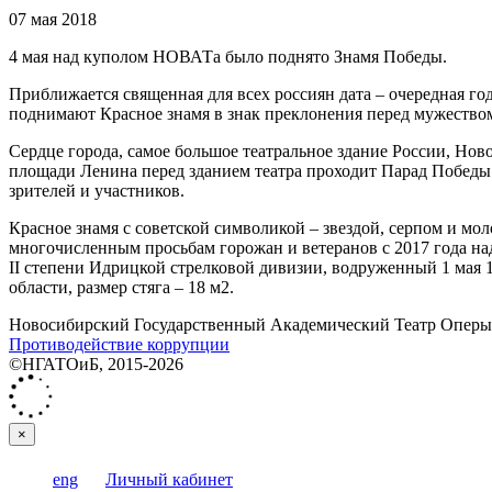
07 мая 2018
4 мая над куполом НОВАТа было поднято Знамя Победы.
Приближается священная для всех россиян дата – очередная г
поднимают Красное знамя в знак преклонения перед мужество
Сердце города, самое большое театральное здание России, Нов
площади Ленина перед зданием театра проходит Парад Победы
зрителей и участников.
Красное знамя с советской символикой – звездой, серпом и мо
многочисленным просьбам горожан и ветеранов с 2017 года на
II степени Идрицкой стрелковой дивизии, водруженный 1 мая 1
области, размер стяга – 18 м2.
Новосибирский Государственный Академический Театр Оперы 
Противодействие коррупции
©НГАТОиБ, 2015-2026
×
eng
Личный кабинет