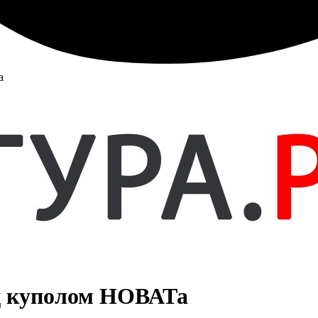
а
д куполом НОВАТа