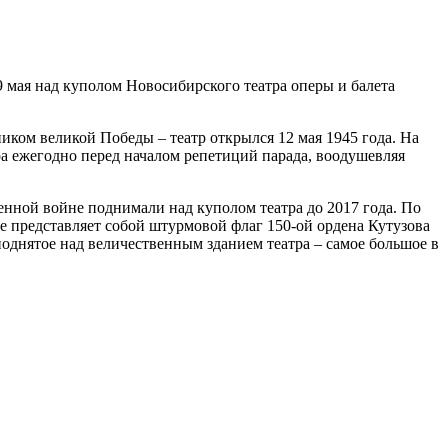
 мая над куполом Новосибирского театра оперы и балета
ником великой Победы – театр открылся 12 мая 1945 года. На
а ежегодно перед началом репетиций парада, воодушевляя
енной войне поднимали над куполом театра до 2017 года. По
 представляет собой штурмовой флаг 150-ой ордена Кутузова
поднятое над величественным зданием театра – самое большое в