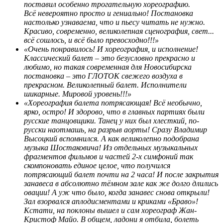
поставил особенно трогательную хореографию.
Всё невероятно просто и гениально! Постановка
настолько узнаваема, что и пьесу читать не нужно.
Красиво, современно, великолепная сценография, свет...
всё сошлось, и всё было превосходно!!!»
«Очень понравилось! И хореография, и исполнение!
Классический балет – это безусловно прекрасно и
любимо, но такая современная для Новосибирска
постановка – это ГЛОТОК свежего воздуха в
прекрасном. Великолепный балет. Исполнители
шикарные. Мировой уровень!!!»
«Хореография балета потрясающая! Всё необычно,
ярко, остро! И здорово, что в главных партиях были
русские танцовщики. Танец у них был хлесткий, по-
русски наотмашь, на разрыв аорты! Сразу Владимир
Высоцкий вспомнился. А как великолепно подобрана
музыка Шостаковича! Из отдельных музыкальных
фрагментов фильмов и частей 2-х симфоний так
скомпоновать единое целое, что получился
потрясающий балет почти на 2 часа! И после закрытия
занавеса в абсолютно тёмном зале как же долго длились
овации! А уж что было, когда занавес снова открыли!
Зал взорвался аплодисментами и криками «Браво»!
Кстати, на поклоны вышел и сам хореограф Жан-
Кристоф Майо. В общем, ладони я отбила, болеть