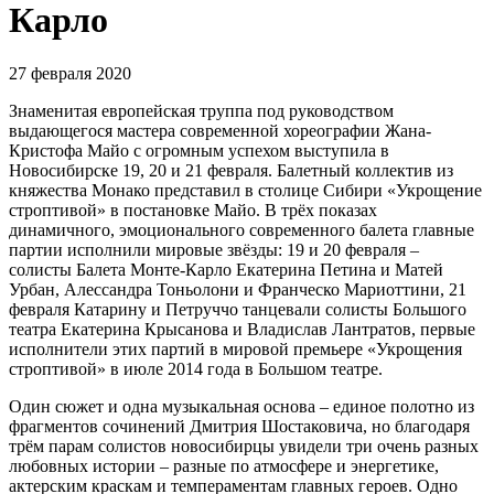
Карло
27 февраля 2020
Знаменитая европейская труппа под руководством
выдающегося мастера современной хореографии Жана-
Кристофа Майо с огромным успехом выступила в
Новосибирске 19, 20 и 21 февраля. Балетный коллектив из
княжества Монако представил в столице Сибири «Укрощение
строптивой» в постановке Майо. В трёх показах
динамичного, эмоционального современного балета главные
партии исполнили мировые звёзды: 19 и 20 февраля –
солисты Балета Монте-Карло Екатерина Петина и Матей
Урбан, Алессандра Тоньолони и Франческо Мариоттини, 21
февраля Катарину и Петруччо танцевали солисты Большого
театра Екатерина Крысанова и Владислав Лантратов, первые
исполнители этих партий в мировой премьере «Укрощения
строптивой» в июле 2014 года в Большом театре.
Один сюжет и одна музыкальная основа – единое полотно из
фрагментов сочинений Дмитрия Шостаковича, но благодаря
трём парам солистов новосибирцы увидели три очень разных
любовных истории – разные по атмосфере и энергетике,
актерским краскам и темпераментам главных героев. Одно