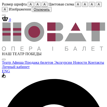
Размер шрифта
Цветовая схема
A
A
A
A
A
A
A
Изображения
A
Отключить
0
НАШ ТЕАТР ПОБЕДЫ
Театр
Афиша
Продажа билетов
Экскурсии
Новости
Контакты
Личный кабинет
ENG