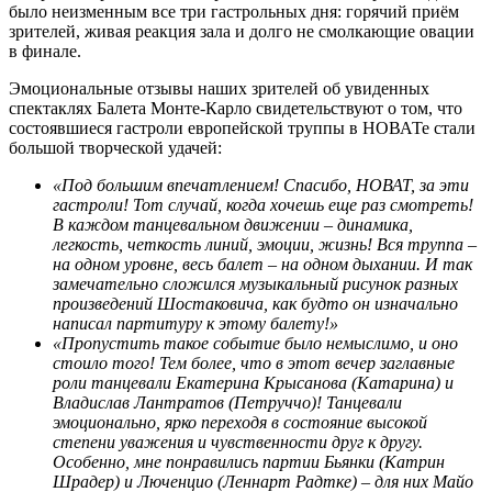
было неизменным все три гастрольных дня: горячий приём
зрителей, живая реакция зала и долго не смолкающие овации
в финале.
Эмоциональные отзывы наших зрителей об увиденных
спектаклях Балета Монте-Карло свидетельствуют о том, что
состоявшиеся гастроли европейской труппы в НОВАТе стали
большой творческой удачей:
«Под большим впечатлением! Спасибо, НОВАТ, за эти
гастроли! Тот случай, когда хочешь еще раз смотреть!
В каждом танцевальном движении – динамика,
легкость, четкость линий, эмоции, жизнь! Вся труппа –
на одном уровне, весь балет – на одном дыхании. И так
замечательно сложился музыкальный рисунок разных
произведений Шостаковича, как будто он изначально
написал партитуру к этому балету!»
«Пропустить такое событие было немыслимо, и оно
стоило того! Тем более, что в этот вечер заглавные
роли танцевали Екатерина Крысанова (Катарина) и
Владислав Лантратов (Петруччо)! Танцевали
эмоционально, ярко переходя в состояние высокой
степени уважения и чувственности друг к другу.
Особенно, мне понравились партии Бьянки (Катрин
Шрадер) и Люченцио (Леннарт Радтке) – для них Майо