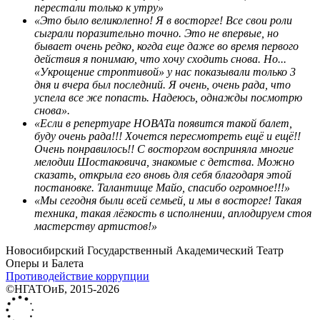
перестали только к утру»
«Это было великолепно! Я в восторге! Все свои роли
сыграли поразительно точно. Это не впервые, но
бывает очень редко, когда еще даже во время первого
действия я понимаю, что хочу сходить снова. Но...
«Укрощение строптивой» у нас показывали только 3
дня и вчера был последний. Я очень, очень рада, что
успела все же попасть. Надеюсь, однажды посмотрю
снова».
«Если в репертуаре НОВАТа появится такой балет,
буду очень рада!!! Хочется пересмотреть ещё и ещё!!
Очень понравилось!! С восторгом восприняла многие
мелодии Шостаковича, знакомые с детства. Можно
сказать, открыла его вновь для себя благодаря этой
постановке. Талантище Майо, спасибо огромное!!!»
«Мы сегодня были всей семьей, и мы в восторге! Такая
техника, такая лёгкость в исполнении, аплодируем стоя
мастерству артистов!»
Новосибирский Государственный Академический Театр
Оперы и Балета
Противодействие коррупции
©НГАТОиБ, 2015-2026