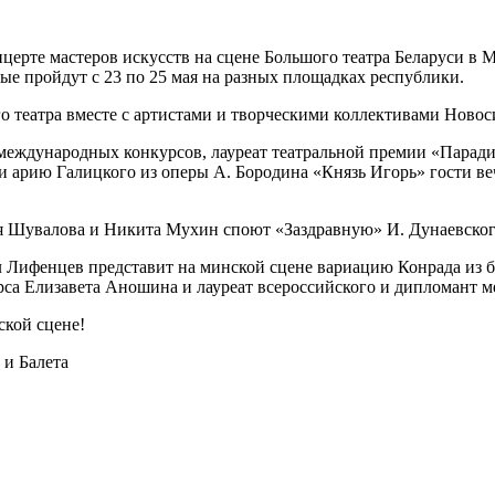
церте мастеров искусств на сцене Большого театра Беларуси в 
ые пройдут с 23 по 25 мая на разных площадках республики.
 театра вместе с артистами и творческими коллективами Новос
 международных конкурсов, лауреат театральной премии «Пара
 и арию Галицкого из оперы А. Бородина «Князь Игорь» гости 
ья Шувалова и Никита Мухин споют «Заздравную» И. Дунаевског
Лифенцев представит на минской сцене вариацию Конрада из ба
рса Елизавета Аношина и лауреат всероссийского и дипломант 
кой сцене!
и Балета