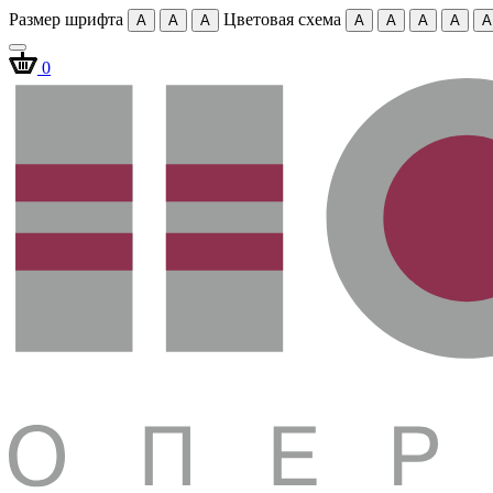
Размер шрифта
Цветовая схема
A
A
A
A
A
A
A
A
0