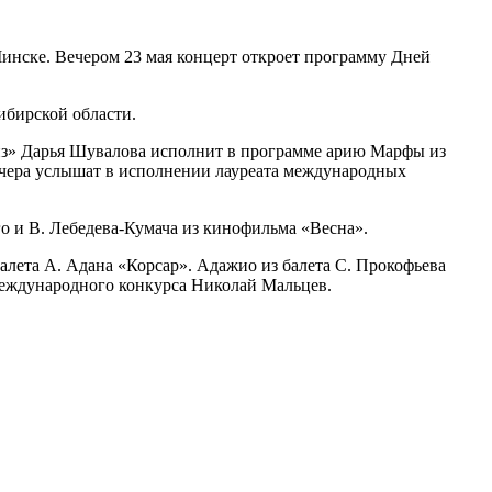
Минске. Вечером 23 мая концерт откроет программу Дней
ибирской области.
диз» Дарья Шувалова исполнит в программе арию Марфы из
вечера услышат в исполнении лауреата международных
о и В. Лебедева-Кумача из кинофильма «Весна».
лета А. Адана «Корсар». Адажио из балета С. Прокофьева
международного конкурса Николай Мальцев.