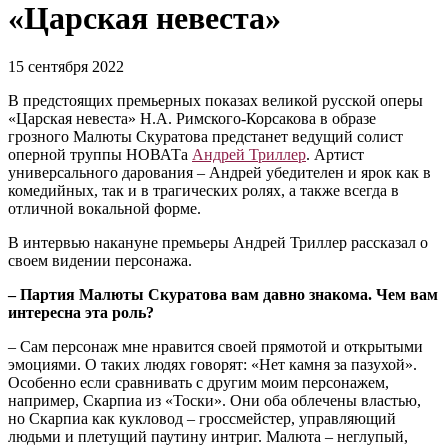
«Царская невеста»
15 сентября 2022
В предстоящих премьерных показах великой русской оперы
«Царская невеста» Н.А. Римского-Корсакова в образе
грозного Малюты Скуратова предстанет ведущий солист
оперной труппы НОВАТа
Андрей Триллер
. Артист
универсального дарования – Андрей убедителен и ярок как в
комедийных, так и в трагических ролях, а также всегда в
отличной вокальной форме.
В интервью накануне премьеры Андрей Триллер рассказал о
своем видении персонажа.
– Партия Малюты Скуратова вам давно знакома. Чем вам
интересна эта роль?
– Сам персонаж мне нравится своей прямотой и открытыми
эмоциями. О таких людях говорят: «Нет камня за пазухой».
Особенно если сравнивать с другим моим персонажем,
например, Скарпиа из «Тоски». Они оба облечены властью,
но Скарпиа как кукловод – гроссмейстер, управляющий
людьми и плетущий паутину интриг. Малюта – неглупый,