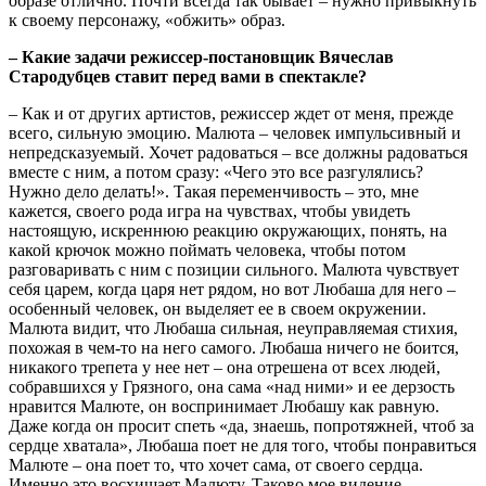
образе отлично. Почти всегда так бывает – нужно привыкнуть
к своему персонажу, «обжить» образ.
– Какие задачи режиссер-постановщик Вячеслав
Стародубцев ставит перед вами в спектакле?
– Как и от других артистов, режиссер ждет от меня, прежде
всего, сильную эмоцию. Малюта – человек импульсивный и
непредсказуемый. Хочет радоваться – все должны радоваться
вместе с ним, а потом сразу: «Чего это все разгулялись?
Нужно дело делать!». Такая переменчивость – это, мне
кажется, своего рода игра на чувствах, чтобы увидеть
настоящую, искреннюю реакцию окружающих, понять, на
какой крючок можно поймать человека, чтобы потом
разговаривать с ним с позиции сильного. Малюта чувствует
себя царем, когда царя нет рядом, но вот Любаша для него –
особенный человек, он выделяет ее в своем окружении.
Малюта видит, что Любаша сильная, неуправляемая стихия,
похожая в чем-то на него самого. Любаша ничего не боится,
никакого трепета у нее нет – она отрешена от всех людей,
собравшихся у Грязного, она сама «над ними» и ее дерзость
нравится Малюте, он воспринимает Любашу как равную.
Даже когда он просит спеть «да, знаешь, попротяжней, чтоб за
сердце хватала», Любаша поет не для того, чтобы понравиться
Малюте – она поет то, что хочет сама, от своего сердца.
Именно это восхищает Малюту. Таково мое видение