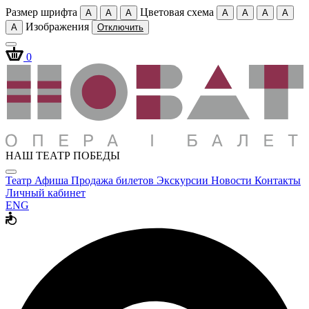
Размер шрифта
Цветовая схема
A
A
A
A
A
A
A
Изображения
A
Отключить
0
НАШ ТЕАТР ПОБЕДЫ
Театр
Афиша
Продажа билетов
Экскурсии
Новости
Контакты
Личный кабинет
ENG