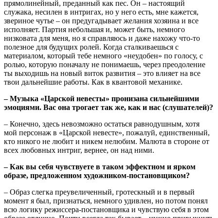
прямолинейный, преданный как пес. Он – настоящий
служака, несилен в интригах, но у него есть, мне кажется,
звериное чутье – он предугадывает желания хозяина и все
исполняет. Партия небольшая и, может быть, немного
низковата для меня, но я справляюсь и даже нахожу что-то
полезное для будущих ролей. Когда сталкиваешься с
материалом, который тебе немного «неудобен» по голосу, с
ролью, которую поначалу не понимаешь, через преодоление
ты выходишь на новый виток развития – это влияет на все
твои дальнейшие работы. Как в квантовой механике.
– Музыка «Царской невесты» пронизана сильнейшими
эмоциями. Вас она трогает так же, как и нас (слушателей)?
– Конечно, здесь невозможно остаться равнодушным, хотя
мой персонаж в «Царской невесте», пожалуй, единственный,
кто никого не любит и никем нелюбим. Малюта в стороне от
всех любовных интриг, вернее, он над ними.
– Как вы себя чувствуете в таком эффектном и ярком
образе, предложенном художником-постановщиком?
– Образ слегка преувеличенный, гротескный и в первый
момент я был, признаться, немного удивлен, но потом понял
всю логику режиссера-постановщика и чувствую себя в этом