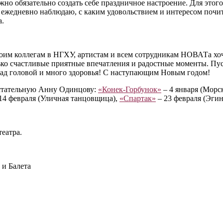
о обязательно создать себе праздничное настроение. Для этого 
ежедневно наблюдаю, с каким удовольствием и интересом почита
а.
оим коллегам в НГХУ, артистам и всем сотрудникам НОВАТа хочу 
о счастливые приятные впечатления и радостные моменты. Пусть
 над головой и много здоровья! С наступающим Новым годом!
истательную Анну Одинцову:
«Конек-Горбунок»
– 4 января (Морс
14 февраля (Уличная танцовщица),
«Спартак»
– 23 февраля (Эгин
театра.
и Балета