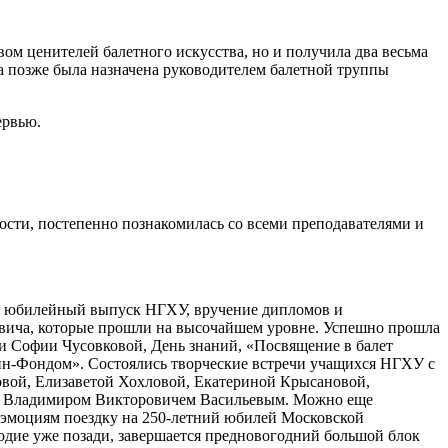
м ценителей балетного искусства, но и получила два весьма
 а позже была назначена руководителем балетной труппы
ервью.
ости, постепенно познакомилась со всеми преподавателями и
0-й юбилейный выпуск НГХУ, вручение дипломов и
вича, которые прошли на высочайшем уровне. Успешно прошла
и Софии Чусовковой, День знаний, «Посвящение в балет
ин-Фондом». Состоялись творческие встречи учащихся НГХУ с
вой, Елизаветой Хохловой, Екатериной Крысановой,
 с Владимиром Викторовичем Васильевым. Можно еще
 эмоциям поездку на 250-летний юбилей Московской
годие уже позади, завершается предновогодний большой блок