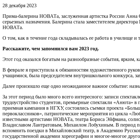
28 декабря 2023
Прима-балерина НОВАТа, заслуженная артистка России Анна Од
серьезных назначения. Балерина стала заместителем директор
НОВАТа.
О том, как в течение года складывалась ее работа в училище и
Расскажите, чем запомнился вам 2023 год.
Этот год оказался богатым на разнообразные события, ярким, к
В феврале я приступила к обязанностям художественного руко
учащимися, была председателем внутришкольного конкурса, заме
Далее произошло еще одно неожиданное важное событие: назн
За этот период было много всего интересного: записи спекта
трудоустройство студентов, премьерные спектакли «Анюта» 
приемная кампания в НГХУ, состоялись съемки проекта «Боль
первоклассников», патриотические мероприятия из цикла «Лю
известными артистами НОВАТа, театра Бориса Эйфмана, соли
Владиславом Лантратовым, Михаилом Лобухиным. В период п
вспомнить поездки в Михайловский театр, в Академию Русско
государственной академии хореографии и многое-многое друго