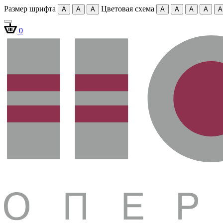
Размер шрифта
Цветовая схема
A
A
A
A
A
A
A
A
0