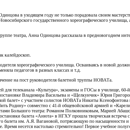
инцова в уходящем году не только порадовала своим мастерство
а Новосибирского государственного хореографического училища,
 труппе театра, Анна Одинцова рассказала в предновогоднем инт
ак калейдоскоп.
водителя хореографического училища. Осваиваясь в новой должн
няла педагогов в разных классах и т.д.
ачение на пост руководителя балетной труппы НОВАТа.
клей для телеканала «Культура», экзамены и ГОСы в училище, 6
в постановке Владимира Васильева и «Щелкунчик» Юрия Григоро
шой балет» с участием солистов НОВАТа Никиты Ксенофонтова 
бить Родину» совместно с 41-й общевойсковой армией и «Карел
стами Большого театра: Романом Полковниковым, Марией Абашо
остановки балета «Анюта» в НГХУ прошла творческая встреча
го балета им. А.Я. Вагановой, потрясающую по насыщенности и
е. Время несется настолько стремительно! Первое учебное полу