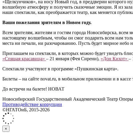
«Щелкунчиков», на носу Новый год, в преддверии которого нужн
волшебную атмосферу и получить сказочные эмоции. Я из зала 
наши спектакли, как преображается театр, как меняется публик
Ваши пожелания зрителям в Новом году.
Всем зрителям, жителям и гостям города Новосибирска, всем м
настоящему волшебным, чтобы он смог подарить всем нам тольк
места ни печали, ни разочарованию. Пусть будет мирное небо
Приглашаем на спектакли, в которых можно будет увидеть бл
«Спящая красавица»
– 21 января (Фея Сирени),
«Дон Кихот»
– 
Спектакли участвуют в программе «Пушкинская карта».
Билеты – на сайте novat.ru, в мобильном приложении и в кассе 
До встречи на балете! НОВАТ
Новосибирский Государственный Академический Театр Оперы 
Противодействие коррупции
©НГАТОиБ, 2015-2026
×