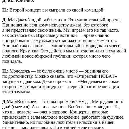
Д. М.:
Конечно.
Н.:
Второй концерт вы сыграли со своей командой.
Д. М.:
Джаз-бандой, я бы сказал. Это удивительный проект.
Приношение великому искусству джаза, без которого
я не представляю свою жизнь. Мы играем его не так часто,
как хотелось бы. Взрослые участники — чрезвычайно
востребованные музыканты с множеством ангажементов.
А юный саксофонист — удивительный самородок из моего
родного Иркутска. Это действо мы и представили на суд моей
любимой новосибирской публики, которая много чего
повидала.
Н.:
Молодежь — ее было очень много — оценила его
по достоинству. Можно сказать, что «Открытый НОВАТ»
запущен с драйвом. Девиз проекта — «Мы делаем высокое
открытым», и ваши концерты — первый шаг в реализации
этого замысла.
Д.М.:
«Высокое» — это вы про меня? Ну да. Метр девяносто
два! (смеется). А если серьезно... Вы большие молодцы. То,
что вы делаете, — очень здорово. Концерты, которые
привлекают в залы молодое поколение, работают на будущее.
Удивительно, но половина любителей классики в нашей
стране — молодые люди. По крайней мере на моих