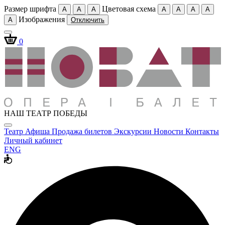
Размер шрифта
Цветовая схема
A
A
A
A
A
A
A
Изображения
A
Отключить
0
НАШ ТЕАТР ПОБЕДЫ
Театр
Афиша
Продажа билетов
Экскурсии
Новости
Контакты
Личный кабинет
ENG