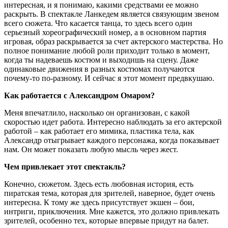
интересная, и я понимаю, какими средствами ее можно
раскрыть. В спектакле Ланкедем является связующим звеном
всего сюжета. Что касается танца, то здесь всего один
серьезный хореографический номер, а в основном партия
игровая, образ раскрывается за счет актерского мастерства. Но
полное понимание любой роли приходит только в момент,
когда ты надеваешь костюм и выходишь на сцену. Даже
одинаковые движения в разных костюмах получаются
почему-то по-разному. И сейчас я этот момент предвкушаю.
Как работается с Александром Омаром?
Меня впечатлило, насколько он организован, с какой
скоростью идет работа. Интересно наблюдать за его актерской
работой – как работает его мимика, пластика тела, как
Александр отыгрывает каждого персонажа, когда показывает
нам. Он может показать любую мысль через жест.
Чем привлекает этот спектакль?
Конечно, сюжетом. Здесь есть любовная история, есть
пиратская тема, которая для зрителей, наверное, будет очень
интересна. К тому же здесь присутствует экшен ‒ бои,
интриги, приключения. Мне кажется, это должно привлекать
зрителей, особенно тех, которые впервые придут на балет.