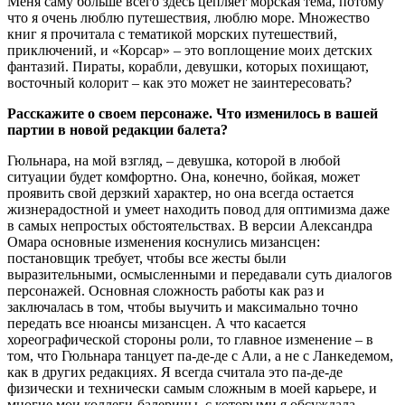
Меня саму больше всего здесь цепляет морская тема, потому
что я очень люблю путешествия, люблю море. Множество
книг я прочитала с тематикой морских путешествий,
приключений, и «Корсар» ‒ это воплощение моих детских
фантазий. Пираты, корабли, девушки, которых похищают,
восточный колорит ‒ как это может не заинтересовать?
Расскажите о своем персонаже. Что изменилось в вашей
партии в новой редакции балета?
Гюльнара, на мой взгляд, ‒ девушка, которой в любой
ситуации будет комфортно. Она, конечно, бойкая, может
проявить свой дерзкий характер, но она всегда остается
жизнерадостной и умеет находить повод для оптимизма даже
в самых непростых обстоятельствах. В версии Александра
Омара основные изменения коснулись мизансцен:
постановщик требует, чтобы все жесты были
выразительными, осмысленными и передавали суть диалогов
персонажей. Основная сложность работы как раз и
заключалась в том, чтобы выучить и максимально точно
передать все нюансы мизансцен. А что касается
хореографической стороны роли, то главное изменение ‒ в
том, что Гюльнара танцует па-де-де с Али, а не с Ланкедемом,
как в других редакциях. Я всегда считала это па-де-де
физически и технически самым сложным в моей карьере, и
многие мои коллеги-балерины, с которыми я обсуждала