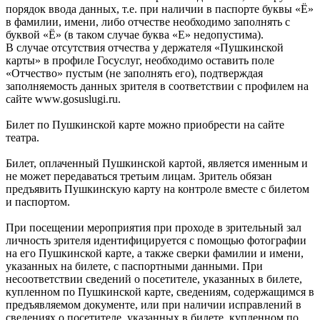
порядок ввода данных, т.е. при наличии в паспорте буквы «Ё»
в фамилии, имени, либо отчестве необходимо заполнять с
буквой «Ё» (в таком случае буква «Е» недопустима).
В случае отсутствия отчества у держателя «Пушкинской
карты» в профиле Госуслуг, необходимо оставить поле
«Отчество» пустым (не заполнять его), подтверждая
заполняемость данных зрителя в соответствии с профилем на
сайте www.gosuslugi.ru.
Билет по Пушкинской карте можно приобрести на сайте
театра.
Билет, оплаченный Пушкинской картой, является именным и
не может передаваться третьим лицам. Зритель обязан
предъявить Пушкинскую карту на контроле вместе с билетом
и паспортом.
При посещении мероприятия при проходе в зрительный зал
личность зрителя идентифицируется с помощью фотографии
на его Пушкинской карте, а также сверки фамилии и имени,
указанных на билете, с паспортными данными. При
несоответствии сведений о посетителе, указанных в билете,
купленном по Пушкинской карте, сведениям, содержащимся в
предъявляемом документе, или при наличии исправлений в
сведениях о посетителе, указанных в билете, купленном по