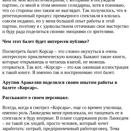
партию, со мной в этом мнении солидарны, хотя я понимаю,
что со стороны оно таким не выглядит. Так получилось, что в
репетиционный процесс премьерного спектакля я влилась
совсем недавно, но у меня большой опыт работы в этой
партии, поэтому я с удовольствием оттачиваю свое мастерство
и буду рада поделиться своими эмоциями со зрителями.
Чем этот балет будет интересен публике?
Посмотреть балет Корсар ‒ это словно окунуться в очень
интересную приключенческую книжку. Бывают такие книги,
которые открываешь и читаешь взапой, не можешь
оторваться. Так вот, «Корсар» ‒ это как ожившая иллюстрация
к такой книге. Я именно так и воспринимаю этот балет.
Арутюн Аракелян поделился своим опытом работы в
балете «Корсар».
Расскажите о своем персонаже.
Всегда, когда я смотрел «Корсара», еще со времен училища,
именно роль Ланкедема меня привлекала, но танцевать ее в
спектакле я буду впервые. В плане содержания роли Ланкедем
‒ не такой уж злодей, просто человек, который хочет
заработать: хитрый, предприимчивый работорговец. Тема