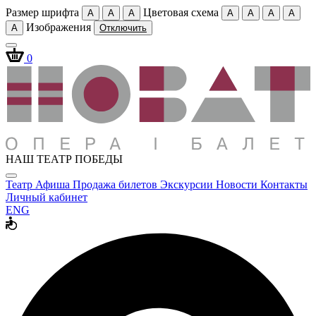
Размер шрифта
Цветовая схема
A
A
A
A
A
A
A
Изображения
A
Отключить
0
НАШ ТЕАТР ПОБЕДЫ
Театр
Афиша
Продажа билетов
Экскурсии
Новости
Контакты
Личный кабинет
ENG