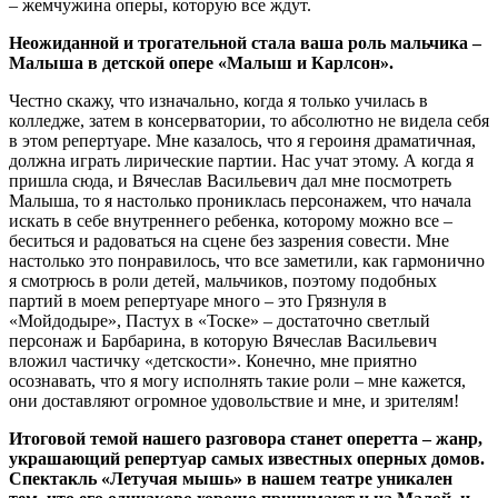
– жемчужина оперы, которую все ждут.
Неожиданной и трогательной стала ваша роль мальчика –
Малыша в детской опере «Малыш и Карлсон».
Честно скажу, что изначально, когда я только училась в
колледже, затем в консерватории, то абсолютно не видела себя
в этом репертуаре. Мне казалось, что я героиня драматичная,
должна играть лирические партии. Нас учат этому. А когда я
пришла сюда, и Вячеслав Васильевич дал мне посмотреть
Малыша, то я настолько прониклась персонажем, что начала
искать в себе внутреннего ребенка, которому можно все –
беситься и радоваться на сцене без зазрения совести. Мне
настолько это понравилось, что все заметили, как гармонично
я смотрюсь в роли детей, мальчиков, поэтому подобных
партий в моем репертуаре много – это Грязнуля в
«Мойдодыре», Пастух в «Тоске» – достаточно светлый
персонаж и Барбарина, в которую Вячеслав Васильевич
вложил частичку «детскости». Конечно, мне приятно
осознавать, что я могу исполнять такие роли – мне кажется,
они доставляют огромное удовольствие и мне, и зрителям!
Итоговой темой нашего разговора станет оперетта – жанр,
украшающий репертуар самых известных оперных домов.
Спектакль «Летучая мышь» в нашем театре уникален