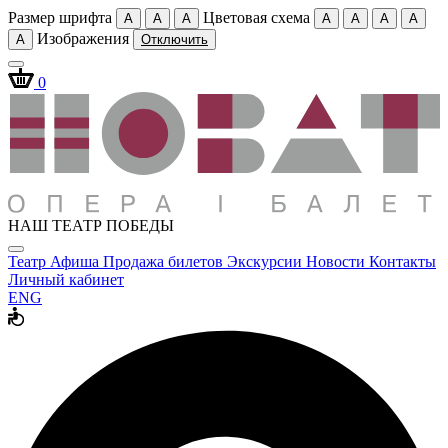
Размер шрифта
Цветовая схема
A
A
A
A
A
A
A
Изображения
A
Отключить
0
НАШ ТЕАТР ПОБЕДЫ
Театр
Афиша
Продажа билетов
Экскурсии
Новости
Контакты
Личный кабинет
ENG