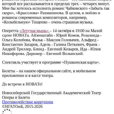
которой все рассказывается в пределах трех – четырех минут.
Мне бы хотелось исполнить романс Чайковского «Забыть так
скоро», «Крысолова» Рахманинова. В целом, я люблю и
романсы современных композиторов, например,
«Колыбельную» Тищенко – очень страшная музыка.
Оперетта
«Летучая мышь»
– 14 октября в 19:00 на Малой
сцене НОВАТа. Айзенштайн - Юрий Комов, Розалинда -
Ольга Колобова, Фальк - Максим Головачев, Альфред -
Константин Захаров, Адель - Галина Петкевич, Франк -
Андрей Триллер, Блинд - Евгений Козырев, Ида - Юлия
Никифорова. Дирижер – Евгений Волынский.
Спектакль участвует в программе «Пушкинская карта».
Билеты – на нашем официальном сайте, в мобильном
приложении и в кассе театра.
До встречи в НОВАТе!
Новосибирский Государственный Академический Театр
Оперы и Балета
Противодействие коррупции
©НГАТОиБ, 2015-2026