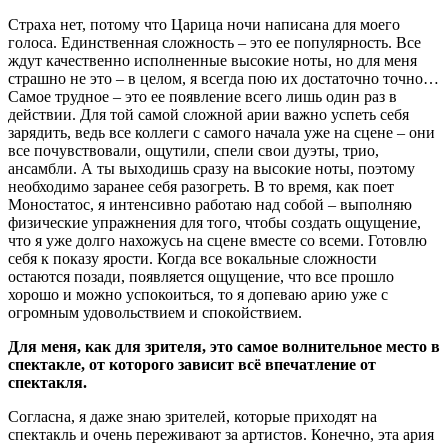
Страха нет, потому что Царица ночи написана для моего
голоса. Единственная сложность – это ее популярность. Все
ждут качественно исполненные высокие ноты, но для меня
страшно не это – в целом, я всегда пою их достаточно точно…
Самое трудное – это ее появление всего лишь один раз в
действии. Для той самой сложной арии важно успеть себя
зарядить, ведь все коллеги с самого начала уже на сцене – они
все почувствовали, ощутили, спели свои дуэты, трио,
ансамбли. А ты выходишь сразу на высокие ноты, поэтому
необходимо заранее себя разогреть. В то время, как поет
Моностатос, я интенсивно работаю над собой – выполняю
физические упражнения для того, чтобы создать ощущение,
что я уже долго нахожусь на сцене вместе со всеми. Готовлю
себя к показу ярости. Когда все вокальные сложности
остаются позади, появляется ощущение, что все прошло
хорошо и можно успокоиться, то я допеваю арию уже с
огромным удовольствием и спокойствием.
Для меня, как для зрителя, это самое волнительное место в
спектакле, от которого зависит всё впечатление от
спектакля.
Согласна, я даже знаю зрителей, которые приходят на
спектакль и очень переживают за артистов. Конечно, эта ария