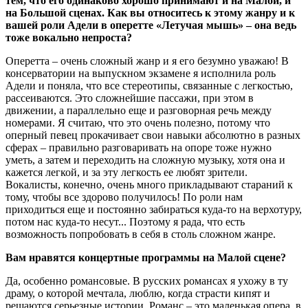
тем, что его одинаково хорошо принимают и на Малой, и
на Большой сценах. Как вы относитесь к этому жанру и к
вашей роли Адели в оперетте «Летучая мышь» – она ведь
тоже вокально непроста?
Оперетта – очень сложный жанр и я его безумно уважаю! В
консерватории на выпускном экзамене я исполнила роль
Адели и поняла, что все стереотипы, связанные с легкостью,
рассеиваются. Это сложнейшие пассажи, при этом в
движении, а параллельно еще и разговорная речь между
номерами. Я считаю, что это очень полезно, потому что
оперный певец прокачивает свои навыки абсолютно в разных
сферах – правильно разговаривать на опоре тоже нужно
уметь, а затем и переходить на сложную музыку, хотя она и
кажется легкой, и за эту легкость ее любят зрители.
Вокалисты, конечно, очень много прикладывают стараний к
тому, чтобы все здорово получилось! По роли нам
приходиться еще и постоянно забираться куда-то на верхотуру,
потом нас куда-то несут... Поэтому я рада, что есть
возможность попробовать в себя в столь сложном жанре.
Вам нравятся концертные программы на Малой сцене?
Да, особенно романсовые. В русских романсах я ухожу в ту
драму, о которой мечтала, люблю, когда страсти кипят и
решаются серьезные истории. Романс – это маленькая опера, в