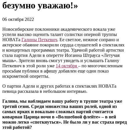
безумно уважаю!»
06 октября 2022
Новосибирские поклонники академического вокала уже
успели высоко оценить талант солистки оперной труппы
НОВАТа
Галины Петкевич
. Ее светлое, нежное сопрано и
актерское обаяние покорили сердца слушателей в спектаклях
и концертных программах театра. Удачной работой артистки
стала партия Адели в оперетте Иоганна Штрауса «Летучая
мышь». Зрители вновь смогут увидеть и услышать Галину
Петкевич в этой роли уже
14 октября
– по многочисленным
просьбам публики в афишу добавлен еще один показ
искрометной оперетты.
О партии Адели и других работах в спектаклях НОВАТа
певица рассказала в небольшом интервью.
Галина, мы наблюдаем вашу работу в труппе театра уже
третий сезон. Среди множества ваших ролей, одной из
самых ярких и вокально сложных партий считается
коварная Царица ночи в «Волшебной флейте» – в ней
можно легко «споткнуться». Не было ли у вас страха перед
этой работой?