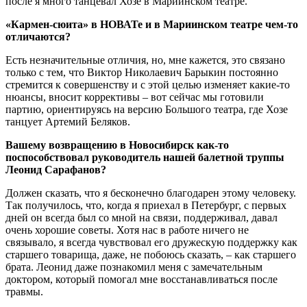
после я много танцевал Хозе в Мариинском театре.
«Кармен-сюита» в НОВАТе и в Мариинском театре чем-то
отличаются?
Есть незначительные отличия, но, мне кажется, это связано
только с тем, что Виктор Николаевич Барыкин постоянно
стремится к совершенству и с этой целью изменяет какие-то
нюансы, вносит коррективы – вот сейчас мы готовили
партию, ориентируясь на версию Большого театра, где Хозе
танцует Артемий Беляков.
Вашему возвращению в Новосибирск как-то
поспособствовал руководитель нашей балетной труппы
Леонид Сарафанов?
Должен сказать, что я бесконечно благодарен этому человеку.
Так получилось, что, когда я приехал в Петербург, с первых
дней он всегда был со мной на связи, поддерживал, давал
очень хорошие советы. Хотя нас в работе ничего не
связывало, я всегда чувствовал его дружескую поддержку как
старшего товарища, даже, не побоюсь сказать, – как старшего
брата. Леонид даже познакомил меня с замечательным
доктором, который помогал мне восстанавливаться после
травмы.