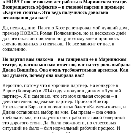
в НОВАТ после восьми лет работы в Мариинском театре.
Возвращаетесь эффектно – в главной партии в премьере
«Кармен-сюиты». Это ведь получилось довольно
неожиданно для вас?
Да, неожиданно. Партию Хозе репетировал мой лучший друг,
премьер НОВАТа Роман Полковников, но за несколько дней
до спектакля он повредил ногу, поэтому мне и пришлось
срочно вводиться в спектакль. Не все зависит от нас, к
сожалению.
Но партия вам знакома – вы танцевали ее в Мариинском
театре, и, насколько нам известно, вас на эту роль выбрала
Диана Вишнёва. Она очень требовательная артистка. Как
вы думаете, почему она выбрала вас?
Вероятно, потому что я хороший партнер. На конкурсе в
Варне (Болгария) в 2014 году я получил диплом «Лучший
партнер». Я и сам знаю, что это моя сильная сторона – я
действительно надежный партнер. Приехал Виктор
Николаевич Барыкин «почистить» балет «Кармен-сюита», и
Диана остановила выбор на мне. Вы правы – она очень
требовательна, но получить опыт работы с такой балериной –
это дорогого стоит. Да, были сложности, но стрессовых
ситуаций не было – был нормальный рабочий процесс. И