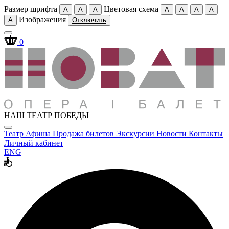
Размер шрифта
Цветовая схема
A
A
A
A
A
A
A
Изображения
A
Отключить
0
НАШ ТЕАТР ПОБЕДЫ
Театр
Афиша
Продажа билетов
Экскурсии
Новости
Контакты
Личный кабинет
ENG