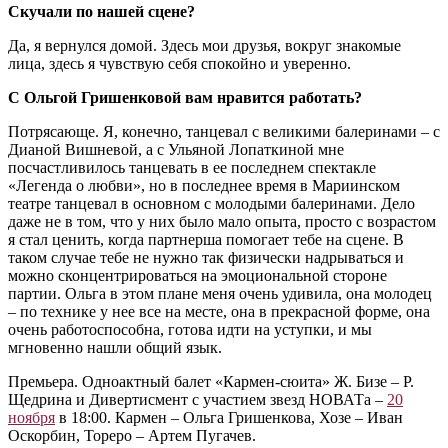
Скучали по нашей сцене?
Да, я вернулся домой. Здесь мои друзья, вокруг знакомые
лица, здесь я чувствую себя спокойно и уверенно.
С Ольгой Гришенковой вам нравится работать?
Потрясающе. Я, конечно, танцевал с великими балеринами – с
Дианой Вишневой, а с Ульяной Лопаткиной мне
посчастливилось танцевать в ее последнем спектакле
«Легенда о любви», но в последнее время в Мариинском
театре танцевал в основном с молодыми балеринами. Дело
даже не в том, что у них было мало опыта, просто с возрастом
я стал ценить, когда партнерша помогает тебе на сцене. В
таком случае тебе не нужно так физически надрываться и
можно сконцентрироваться на эмоциональной стороне
партии. Ольга в этом плане меня очень удивила, она молодец
– по технике у нее все на месте, она в прекрасной форме, она
очень работоспособна, готова идти на уступки, и мы
мгновенно нашли общий язык.
Премьера. Одноактный балет «Кармен-сюита» Ж. Бизе – Р.
Щедрина и Дивертисмент с участием звезд НОВАТа –
20
ноября
в 18:00. Кармен – Ольга Гришенкова, Хозе – Иван
Оскорбин, Тореро – Артем Пугачев.