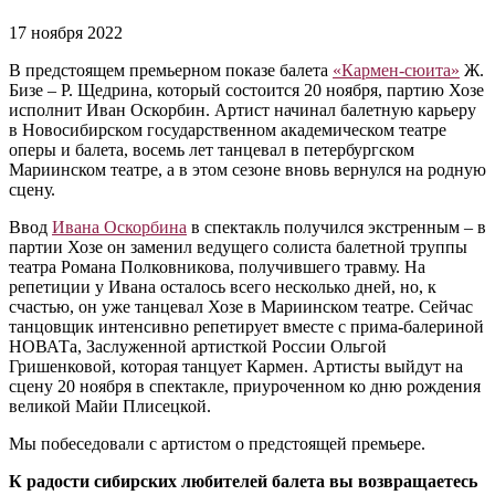
17 ноября 2022
В предстоящем премьерном показе балета
«Кармен-сюита»
Ж.
Бизе – Р. Щедрина, который состоится 20 ноября, партию Хозе
исполнит Иван Оскорбин. Артист начинал балетную карьеру
в Новосибирском государственном академическом театре
оперы и балета, восемь лет танцевал в петербургском
Мариинском театре, а в этом сезоне вновь вернулся на родную
сцену.
Ввод
Ивана Оскорбина
в спектакль получился экстренным – в
партии Хозе он заменил ведущего солиста балетной труппы
театра Романа Полковникова, получившего травму. На
репетиции у Ивана осталось всего несколько дней, но, к
счастью, он уже танцевал Хозе в Мариинском театре. Сейчас
танцовщик интенсивно репетирует вместе с прима-балериной
НОВАТа, Заслуженной артисткой России Ольгой
Гришенковой, которая танцует Кармен. Артисты выйдут на
сцену 20 ноября в спектакле, приуроченном ко дню рождения
великой Майи Плисецкой.
Мы побеседовали с артистом о предстоящей премьере.
К радости сибирских любителей балета вы возвращаетесь