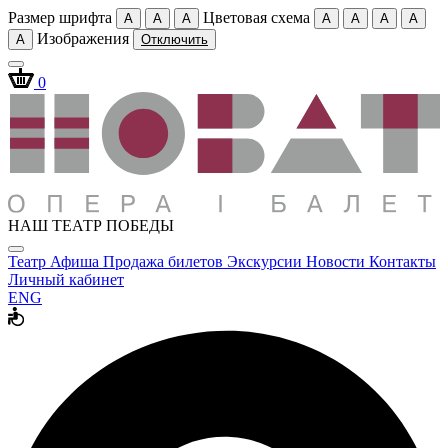
Размер шрифта
Цветовая схема
A
A
A
A
A
A
A
Изображения
A
Отключить
0
НАШ ТЕАТР ПОБЕДЫ
Театр
Афиша
Продажа билетов
Экскурсии
Новости
Контакты
Личный кабинет
ENG