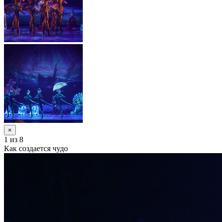
×
1
из 8
Как создается чудо