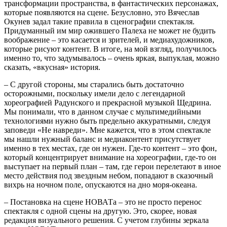
трансформации пространства, в фантастических персонажах,
которые появляются на сцене. Безусловно, это Вячеслав
Окунев задал такие правила в сценографии спектакля.
Придуманный им мир ожившего Палеха не может не будить
воображение – это касается и зрителей, и медиахудожников,
которые рисуют контент. В итоге, на мой взгляд, получилось
именно то, что задумывалось – очень яркая, выпуклая, можно
сказать, «вкусная» история.
– С другой стороны, мы старались быть достаточно
осторожными, поскольку имели дело с легендарной
хореографией Радунского и прекрасной музыкой Щедрина.
Мы понимали, что в данном случае с мультимедийными
технологиями нужно быть предельно аккуратными, следуя
заповеди «Не навреди». Мне кажется, что в этом спектакле
мы нашли нужный баланс и медиаконтент присутствует
именно в тех местах, где он нужен. Где-то контент – это фон,
который концентрирует внимание на хореографии, где-то он
выступает на первый план – там, где герои перелетают в иное
место действия под звездным небом, попадают в сказочный
вихрь на ночном поле, опускаются на дно моря-океана.
– Постановка на сцене НОВАТа – это не просто перенос
спектакля с одной сцены на другую. Это, скорее, новая
редакция визуального решения. С учетом глубины зеркала