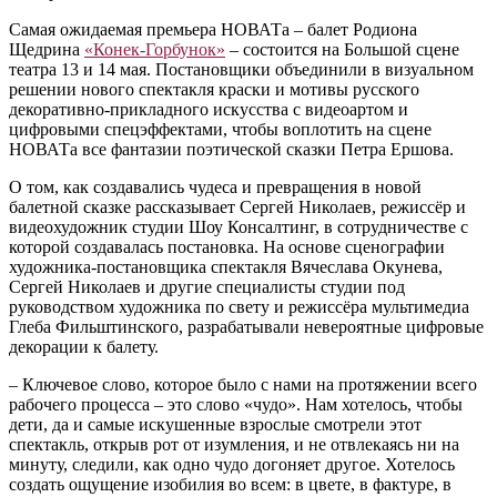
Самая ожидаемая премьера НОВАТа – балет Родиона
Щедрина
«Конек-Горбунок»
– состоится на Большой сцене
театра 13 и 14 мая. Постановщики объединили в визуальном
решении нового спектакля краски и мотивы русского
декоративно-прикладного искусства с видеоартом и
цифровыми спецэффектами, чтобы воплотить на сцене
НОВАТа все фантазии поэтической сказки Петра Ершова.
О том, как создавались чудеса и превращения в новой
балетной сказке рассказывает Сергей Николаев, режиссёр и
видеохудожник студии Шоу Консалтинг, в сотрудничестве с
которой создавалась постановка. На основе сценографии
художника-постановщика спектакля Вячеслава Окунева,
Сергей Николаев и другие специалисты студии под
руководством художника по свету и режиссёра мультимедиа
Глеба Фильштинского, разрабатывали невероятные цифровые
декорации к балету.
– Ключевое слово, которое было с нами на протяжении всего
рабочего процесса – это слово «чудо». Нам хотелось, чтобы
дети, да и самые искушенные взрослые смотрели этот
спектакль, открыв рот от изумления, и не отвлекаясь ни на
минуту, следили, как одно чудо догоняет другое. Хотелось
создать ощущение изобилия во всем: в цвете, в фактуре, в