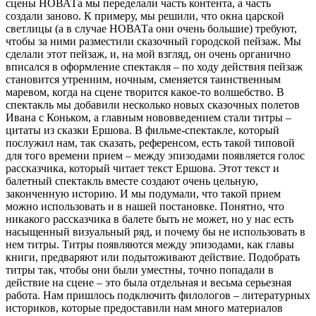
сцены НОВАТа мы переделали часть контента, а часть
создали заново. К примеру, мы решили, что окна царской
светлицы (а в случае НОВАТа они очень большие) требуют,
чтобы за ними разместили сказочный городской пейзаж. Мы
сделали этот пейзаж, и, на мой взгляд, он очень органично
вписался в оформление спектакля – по ходу действия пейзаж
становится утренним, ночным, сменяется таинственным
маревом, когда на сцене творится какое-то волшебство. В
спектакль мы добавили несколько новых сказочных полетов
Ивана с Коньком, а главным нововведением стали титры –
цитаты из сказки Ершова. В фильме-спектакле, который
послужил нам, так сказать, референсом, есть такой типовой
для того времени прием – между эпизодами появляется голос
рассказчика, который читает текст Ершова. Этот текст и
балетный спектакль вместе создают очень цельную,
законченную историю. И мы подумали, что такой прием
можно использовать и в нашей постановке. Понятно, что
никакого рассказчика в балете быть не может, но у нас есть
насыщенный визуальный ряд, и почему бы не использовать в
нем титры. Титры появляются между эпизодами, как главы
книги, предваряют или подытоживают действие. Подобрать
титры так, чтобы они были уместны, точно попадали в
действие на сцене – это была отдельная и весьма серьезная
работа. Нам пришлось подключить филологов – литературных
историков, которые предоставили нам много материалов