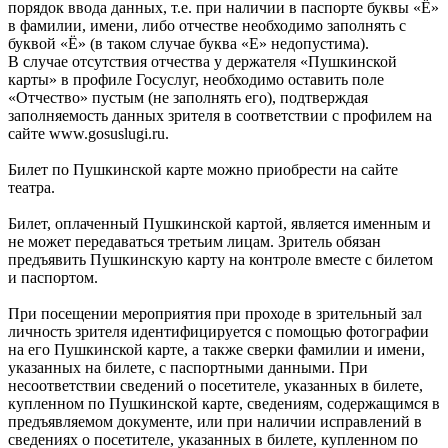
порядок ввода данных, т.е. при наличии в паспорте буквы «Ё»
в фамилии, имени, либо отчестве необходимо заполнять с
буквой «Ё» (в таком случае буква «Е» недопустима).
В случае отсутствия отчества у держателя «Пушкинской
карты» в профиле Госуслуг, необходимо оставить поле
«Отчество» пустым (не заполнять его), подтверждая
заполняемость данных зрителя в соответствии с профилем на
сайте www.gosuslugi.ru.
Билет по Пушкинской карте можно приобрести на сайте
театра.
Билет, оплаченный Пушкинской картой, является именным и
не может передаваться третьим лицам. Зритель обязан
предъявить Пушкинскую карту на контроле вместе с билетом
и паспортом.
При посещении мероприятия при проходе в зрительный зал
личность зрителя идентифицируется с помощью фотографии
на его Пушкинской карте, а также сверки фамилии и имени,
указанных на билете, с паспортными данными. При
несоответствии сведений о посетителе, указанных в билете,
купленном по Пушкинской карте, сведениям, содержащимся в
предъявляемом документе, или при наличии исправлений в
сведениях о посетителе, указанных в билете, купленном по