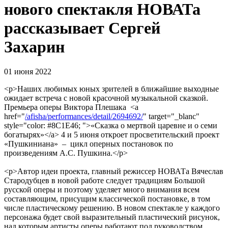
нового спектакля НОВАТа
рассказывает Сергей
Захарин
01 июня 2022
<p>Наших любимых юных зрителей в ближайшие выходные
ожидает встреча с новой красочной музыкальной сказкой.
Премьера оперы Виктора Плешака <a
href="
/afisha/performances/detail/2694692/
" target="_blanc"
style="color: #8C1E46; ">«Сказка о мертвой царевне и о семи
богатырях»</a> 4 и 5 июня откроет просветительский проект
«Пушкиниана» – цикл оперных постановок по
произведениям А.С. Пушкина.</p>
<p>Автор идеи проекта, главный режиссер НОВАТа Вячеслав
Стародубцев в новой работе следует традициям Большой
русской оперы и поэтому уделяет много внимания всем
составляющим, присущим классической постановке, в том
числе пластическому решению. В новом спектакле у каждого
персонажа будет свой выразительный пластический рисунок,
над которым артисты оперы работают под руководством