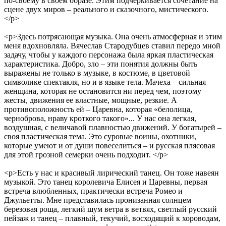
по-своему в своем образе. Этим подчеркивается сочетание на
сцене двух миров – реального и сказочного, мистического.
</p>
<p>Здесь потрясающая музыка. Она очень атмосферная и этим
меня вдохновляла. Вячеслав Стародубцев ставил передо мной
задачу, чтобы у каждого персонажа была яркая пластическая
характеристика. Добро, зло – эти понятия должны быть
выражены не только в музыке, в костюме, в цветовой
символике спектакля, но и в языке тела. Мачеха – сильная
женщина, которая не остановится ни перед чем, поэтому
жесты, движения ее властные, мощные, резкие. А
противоположность ей – Царевна, которая «белолица,
черноброва, нраву кроткого такого»... У нас она легкая,
воздушная, с величавой плавностью движений. У богатырей –
своя пластическая тема. Это суровые воины, охотники,
которые умеют и от души повеселиться – и русская плясовая
для этой грозной семерки очень подходит. </p>
<p>Есть у нас и красивый лирический танец. Он тоже навеян
музыкой. Это танец королевича Елисея и Царевны, первая
встреча влюбленных, практически встреча Ромео и
Джульетты. Мне представилась пронизанная солнцем
березовая роща, легкий шум ветра в ветвях, светлый русский
пейзаж и танец – плавный, текучий, восходящий к хороводам,