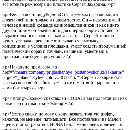
ассистента режиссера по пластике Сергея Захарина. </p>
<p>Вячеслав Стародубцев: «С Сергеем мы сделали много
спектаклей и не только в нашем театре. Он – незаменимый
человек в нашей команде единомышленников и как никто
другой понимает значимость для оперного артиста такого
выразительного средства, как язык тела. Сергей хорошо
чувствует, какое решение вписывается в музыку, в
концепцию, в условия площадки, умеет создать продуманный
пластический образ и точный, изящный, уместный в
пространстве сцены рисунок».</p>
<p>Накануне премьеры <a
href="
/theatre/company/priglashennye_postanovshchiki/zakharin/
"
target="_blanc" style="color: #8C1E46; ">Сергей Захарин</a>
рассказал о своей работе в «Сказке о мертвой царевне и о
семи богатырях».</p>
<p><strong>Сколько спектаклей НОВАТа вы подготовили как
режиссер по пластике?</strong></p>
<p>Честно скажу, не могу с ходу назвать точную цифру,
кажется, не меньше пятнадцати. Все поставлены на Малой
сцене, и опыт работы в НОВАТе для меня очень полезен – я
не только сам учу артистов оперы, но и многому учусь у них.