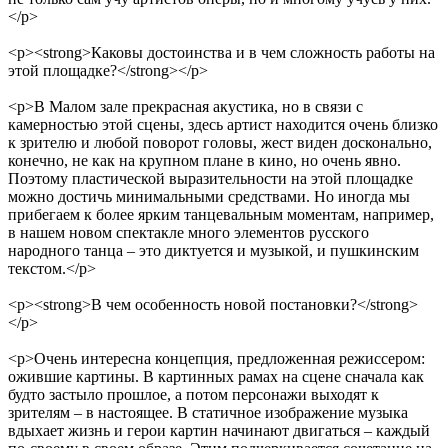
</p>
<p><strong>Каковы достоинства и в чем сложность работы на
этой площадке?</strong></p>
<p>В Малом зале прекрасная акустика, но в связи с
камерностью этой сцены, здесь артист находится очень близко
к зрителю и любой поворот головы, жест виден досконально,
конечно, не как на крупном плане в кино, но очень явно.
Поэтому пластической выразительности на этой площадке
можно достичь минимальными средствами. Но иногда мы
прибегаем к более ярким танцевальным моментам, например,
в нашем новом спектакле много элементов русского
народного танца – это диктуется и музыкой, и пушкинским
текстом.</p>
<p><strong>В чем особенность новой постановки?</strong>
</p>
<p>Очень интересна концепция, предложенная режиссером:
ожившие картины. В картинных рамах на сцене сначала как
будто застыло прошлое, а потом персонажи выходят к
зрителям – в настоящее. В статичное изображение музыка
вдыхает жизнь и герои картин начинают двигаться – каждый