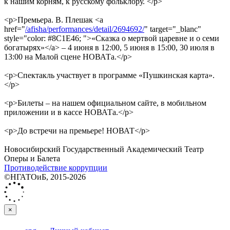
к нашим корням, к русскому фольклору. </p>
<p>Премьера. В. Плешак <a
href="
/afisha/performances/detail/2694692/
" target="_blanc"
style="color: #8C1E46; ">«Сказка о мертвой царевне и о семи
богатырях»</a> – 4 июня в 12:00, 5 июня в 15:00, 30 июля в
13:00 на Малой сцене НОВАТа.</p>
<p>Спектакль участвует в программе «Пушкинская карта».
</p>
<p>Билеты – на нашем официальном сайте, в мобильном
приложении и в кассе НОВАТа.</p>
<p>До встречи на премьере! НОВАТ</p>
Новосибирский Государственный Академический Театр
Оперы и Балета
Противодействие коррупции
©НГАТОиБ, 2015-2026
×