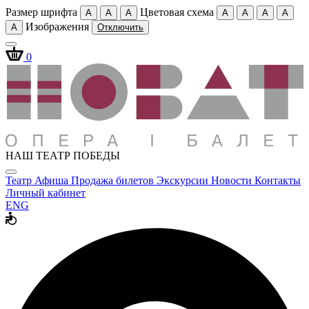
Размер шрифта
Цветовая схема
A
A
A
A
A
A
A
Изображения
A
Отключить
0
НАШ ТЕАТР ПОБЕДЫ
Театр
Афиша
Продажа билетов
Экскурсии
Новости
Контакты
Личный кабинет
ENG