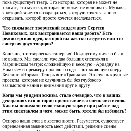
пока существует театр. Это история, которая не может не
трогать, это музыка, которая не может не волновать. Музыка,
к которой хочется возвращаться, которую хочется заново
открывать, которой просто хочется наслаждаться.
Что связывает творческий тандем двух Сергеев
Новиковых, как выстраивается ваша работа? Есть
режиссерская идея, которой вы жестко следуете, или это
синергия двух творцов?
Конечно, это творческая синергия! По-другому ничего бы и
не вышло. Мы сделали уже два больших спектакля в
Мариинском театре: сложнейшую и веселую «Ариадну на
Наксосе» и премьеру прошлого года ‒ потрясающую оперу
Беллини «Норма». Теперь вот «Травиата». Это очень крупные
проекты, которые не случились бы без глубокого
взаимопонимания и внимания друг к другу.
Когда мы увидели эскизы, стало очевидно, что в ваших
декорациях вся история прочитывается очень явственно.
Как вы понимали свою главную задачу при работе над
этим спектаклем и чего, может быть, хотели бы избежать?
Оспорю ваши слова о явственности. Разумеется, существует
определенная заданность мест действий, решение сцены