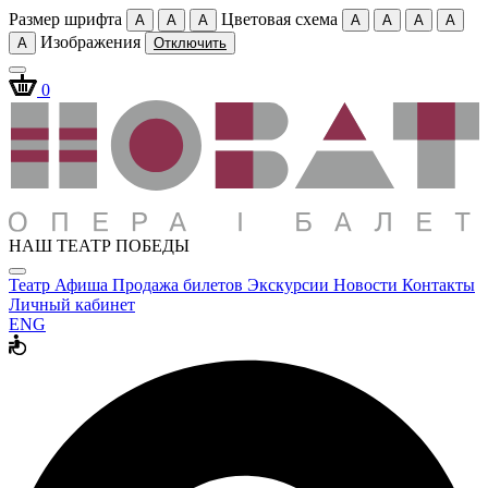
Размер шрифта
Цветовая схема
A
A
A
A
A
A
A
Изображения
A
Отключить
0
НАШ ТЕАТР ПОБЕДЫ
Театр
Афиша
Продажа билетов
Экскурсии
Новости
Контакты
Личный кабинет
ENG