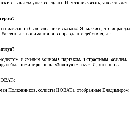
спектакль потом ушел со сцены. И, можно сказать, я восемь лет
стером?
и пожеланий было сделано и сказано! Я надеюсь, что оправдал
бавлять и в понимании, и в оправдании действия, и в
амплуа?
 Модестом, и смелым воином Спартаком, и страстным Базилем,
орую был номинирован на «Золотую маску». И, конечно да,
 НОВАТа.
Роман Полковников, солисты НОВАТа, отобранные Владимиром