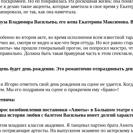
и поскромней. Но ей понравилась эта роскошная жизнь: она понял
ке я делаю такие акценты, которые заметила в свое время у Ека
анировала, не так, как она намечтала.
муза Владимира Васильева, его жена Екатерина Максимова. В
собенно во втором акте, во время исполнения всем известной та
ечно же, смотря ее видео и кое-что беря оттуда. Но все равно с
Анюты» мы прошли генеральный прогон, он попросил маэстро, чт
и правильно. Должна быть такая бравурная часть в этом спектакл
день будет день рождения. Это романтично отпраздновать ден
и Игорю отметить свой день рождения на сцене не удается. Когд
ем. Мы его поздравим на сцене и прокричим ему «Браво»!
еевича:
прос возобновлении постановки «Анюты» в Большом театре он
а история любви с балетом Васильева имеет долгий характе
дентом младших классов академии. Я танцевал партию брата Аню
о потрясающие артисты. На выпускном экзамене по актерскому м