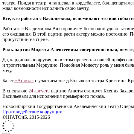
театре. Придя в театр, я танцевал в кордебалете, бал, департа
ждал возможности исполнить свою мечту.
Все, кто работал с Васильевым, вспоминают это как событи
Работать с Владимиром Викторовичем было одно удовольствие. 
его ожидания. В этой партии расти актеру можно постоянно. П
присутствии на сцене.
Роль-партия Модеста Алексеевича совершенно иная, чем те
Да, кардинально другая, но в этом прелесть и нашей професси
и трогательным Меркуцио. Подобная Модесту роль у меня была
хочу.
Балет
«Анюта»
с участием звезд Большого театра Кристины Кр
В спектакле
24 августа
партию Анюты станцует Ксения Захаро
Васильевым для исполнения премьерного показа.
Новосибирский Государственный Академический Театр Оперы 
Противодействие коррупции
©НГАТОиБ, 2015-2026