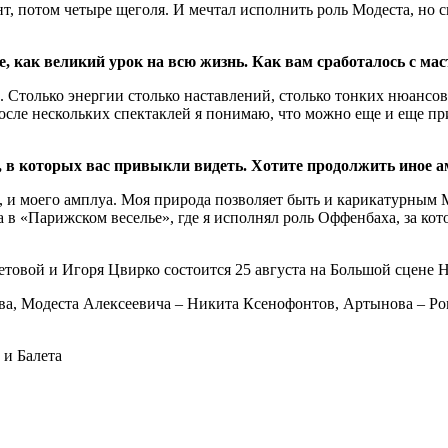
мент, потом четыре щеголя. И мечтал исполнить роль Модеста, но 
е, как великий урок на всю жизнь. Как вам сработалось с ма
Столько энергии столько наставлений, столько тонких нюансов 
осле нескольких спектаклей я понимаю, что можно еще и еще при
, в которых вас привыкли видеть. Хотите продолжить иное 
и, и моего амплуа. Моя природа позволяет быть и карикатурным
 в «Парижском веселье», где я исполнял роль Оффенбаха, за кот
етовой и Игоря Цвирко состоится 25 августа на Большой сцене
ва, Модеста Алексеевича – Никита Ксенофонтов, Артынова – 
и Балета