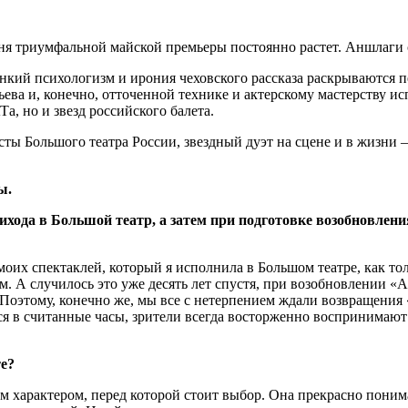
ня триумфальной майской премьеры постоянно растет. Аншлаги 
онкий психологизм и ирония чеховского рассказа раскрываются 
ва и, конечно, отточенной технике и актерскому мастерству и
, но и звезд российского балета.
сты Большого театра России, звездный дуэт на сцене и в жизни
ы.
ихода в Большой театр, а затем при подготовке возобновле
моих спектаклей, который я исполнила в Большом театре, как тол
. А случилось это уже десять лет спустя, при возобновлении «
. Поэтому, конечно же, мы все с нетерпением ждали возвращения
тся в считанные часы, зрители всегда восторженно воспринимают
те?
м характером, перед которой стоит выбор. Она прекрасно поним