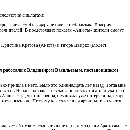
следуют за аншлагами.
перед зрителем благодаря великолепной музыке Валерия
сполнителей. В предстоящих показах «Анюты» зрители смогут
 – Кристина Кретова (Анюта) и Игорь Цвирко (Модест
ния работали с Владимиром Васильевым, постановщиком
ько пришла в него. Было это одиннадцать лет назад. Тогда мне
Анюты». Но мне однажды посчастливилось с ним танцевать на
 «Анюты». И, честно говоря, немножко уже потеряли надежду.
 этот спектакль. Поэтому как счастливы артисты, так счастлив
ала, что ей нужно помогать папе и двум младшим братикам. Но