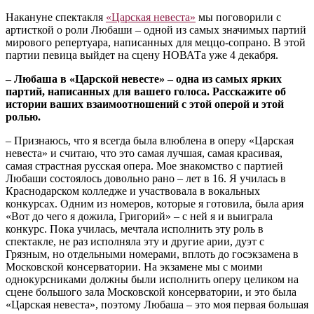
Накануне спектакля
«Царская невеста»
мы поговорили с
артисткой о роли Любаши – одной из самых значимых партий
мирового репертуара, написанных для меццо-сопрано. В этой
партии певица выйдет на сцену НОВАТа уже 4 декабря.
– Любаша в «Царской невесте» – одна из самых ярких
партий, написанных для вашего голоса. Расскажите об
истории ваших взаимоотношений с этой оперой и этой
ролью.
– Признаюсь, что я всегда была влюблена в оперу «Царская
невеста» и считаю, что это самая лучшая, самая красивая,
самая страстная русская опера. Мое знакомство с партией
Любаши состоялось довольно рано – лет в 16. Я училась в
Краснодарском колледже и участвовала в вокальных
конкурсах. Одним из номеров, которые я готовила, была ария
«Вот до чего я дожила, Григорий» – с ней я и выиграла
конкурс. Пока училась, мечтала исполнить эту роль в
спектакле, не раз исполняла эту и другие арии, дуэт с
Грязным, но отдельными номерами, вплоть до госэкзамена в
Московской консерватории. На экзамене мы с моими
однокурсниками должны были исполнить оперу целиком на
сцене большого зала Московской консерватории, и это была
«Царская невеста», поэтому Любаша – это моя первая большая