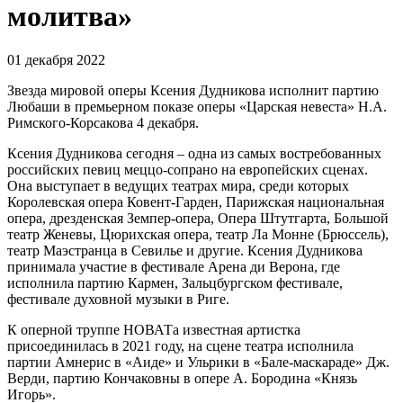
молитва»
01 декабря 2022
Звезда мировой оперы Ксения Дудникова исполнит партию
Любаши в премьерном показе оперы «Царская невеста» Н.А.
Римского-Корсакова 4 декабря.
Ксения Дудникова сегодня – одна из самых востребованных
российских певиц меццо-сопрано на европейских сценах.
Она выступает в ведущих театрах мира, среди которых
Королевская опера Ковент-Гарден, Парижская национальная
опера, дрезденская Земпер-опера, Опера Штутгарта, Большой
театр Женевы, Цюрихская опера, театр Ла Монне (Брюссель),
театр Маэстранца в Севилье и другие. Ксения Дудникова
принимала участие в фестивале Арена ди Верона, где
исполнила партию Кармен, Зальцбургском фестивале,
фестивале духовной музыки в Риге.
К оперной труппе НОВАТа известная артистка
присоединилась в 2021 году, на сцене театра исполнила
партии Амнерис в «Аиде» и Ульрики в «Бале-маскараде» Дж.
Верди, партию Кончаковны в опере А. Бородина «Князь
Игорь».