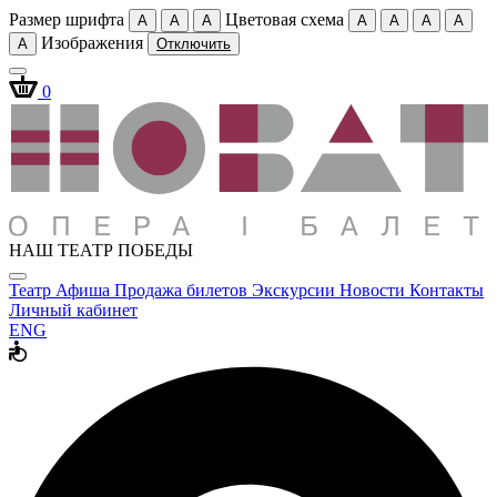
Размер шрифта
Цветовая схема
A
A
A
A
A
A
A
Изображения
A
Отключить
0
НАШ ТЕАТР ПОБЕДЫ
Театр
Афиша
Продажа билетов
Экскурсии
Новости
Контакты
Личный кабинет
ENG