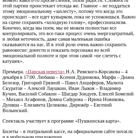
момент какого-то просветления, тихой радости. Сложность
этой партии проистекает отсюда же. Главное – не поддаться
этому эмоциональному «захлесту», потому что когда это
происходит – все идет кувырком, пока не успокоишься. Важно
на сцене сохранять «холодную голову», профессионализм.
Конечно, когда мы поем, мы не можем полностью все
контролировать, это все-таки процесс очень энергозатратный,
и любая неточность, даже самая маленькая ошибка
сказываются на нас. И в этой роли очень важно сохранить
равновесие: донести и показать персонажа во всей
эмоциональной полноте и при этом самой «не слететь с
катушек».
Премьера.
«Царская невеста»
Н.А. Римского-Корсакова – 4
декабря в 17:00. Любаша – Ксения Дудникова, Марфа – Диана
Белозор, Григорий Грязной – Павел Анциферов, Малюта
Скуратов – Алексей Лаушкин, Иван Лыков – Владимир
Кучин, Василий Собакин – Шагдар Зондуев, Елисей Бомелий
– Михаил Агафонов, Домна Сабурова – Ирина Новикова,
Дуняша – Елизавета Целикова. Дирижёр – Евгений
Волынский.
Спектакль участвует в программе «Пушкинская карта».
Билеты – в театральной кассе, на официальном сайте novat.ru
и в мобильном приложении.