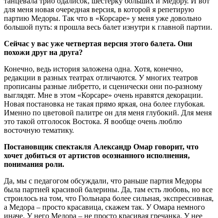
танцевала трио одалисок, шестерку больших и Медору. И вот
для меня новая очередная версия, в которой я репетирую
партию Медоры. Так что в «Корсаре» у меня уже довольно
большой путь: я прошла весь балет изнутри к главной партии.
Сейчас у вас уже четвертая версия этого балета. Они
похожи друг на друга?
Конечно, ведь история заложена одна. Хотя, конечно,
редакции в разных театрах отличаются. У многих театров
прописаны разные либретто, и сценически они по-разному
выглядят. Мне в этом «Корсаре» очень нравятся декорации.
Новая постановка не такая прямо яркая, она более глубокая.
Именно по цветовой палитре он для меня глубокий. Для меня
это такой отголосок Востока. Я вообще очень люблю
восточную тематику.
Постановщик спектакля Александр Омар говорит, что
хочет добиться от артистов осознанного исполнения,
понимания роли.
Да, мы с педагогом обсуждали, что раньше партия Медоры
была партией красивой балерины. Да, там есть любовь, но все
строилось на том, что Гюльнара более сильная, экспрессивная,
а Медора – просто красавица, скажем так. У Омара немного
иначе. У него Медора – не просто красивая гречанка. У нее