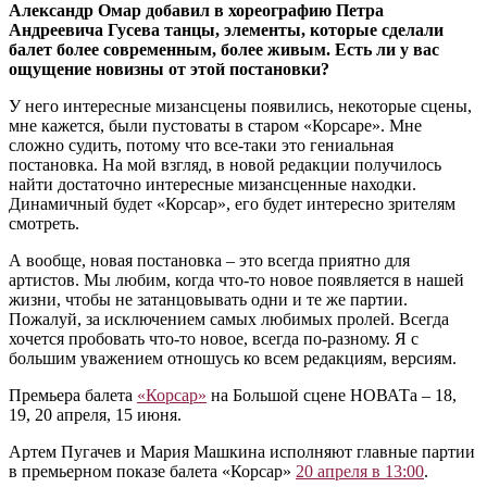
Александр Омар добавил в хореографию Петра
Андреевича Гусева танцы, элементы, которые сделали
балет более современным, более живым. Есть ли у вас
ощущение новизны от этой постановки?
У него интересные мизансцены появились, некоторые сцены,
мне кажется, были пустоваты в старом «Корсаре». Мне
сложно судить, потому что все-таки это гениальная
постановка. На мой взгляд, в новой редакции получилось
найти достаточно интересные мизансценные находки.
Динамичный будет «Корсар», его будет интересно зрителям
смотреть.
А вообще, новая постановка – это всегда приятно для
артистов. Мы любим, когда что-то новое появляется в нашей
жизни, чтобы не затанцовывать одни и те же партии.
Пожалуй, за исключением самых любимых пролей. Всегда
хочется пробовать что-то новое, всегда по-разному. Я с
большим уважением отношусь ко всем редакциям, версиям.
Премьера балета
«Корсар»
на Большой сцене НОВАТа ‒ 18,
19, 20 апреля, 15 июня.
Артем Пугачев и Мария Машкина исполняют главные партии
в премьерном показе балета «Корсар»
20 апреля в 13:00
.