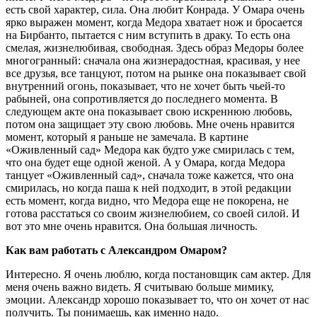
есть свой характер, сила. Она любит Конрада. У Омара очень
ярко выражен момент, когда Медора хватает нож и бросается
на Бирбанто, пытается с ним вступить в драку. То есть она
смелая, жизнелюбивая, свободная. Здесь образ Медоры более
многогранный: сначала она жизнерадостная, красивая, у нее
все друзья, все танцуют, потом на рынке она показывает свой
внутренний огонь, показывает, что не хочет быть чьей-то
рабыней, она сопротивляется до последнего момента. В
следующем акте она показывает свою искреннюю любовь,
потом она защищает эту свою любовь. Мне очень нравится
момент, который я раньше не замечала. В картине
«Оживленный сад» Медора как будто уже смирилась с тем,
что она будет еще одной женой. А у Омара, когда Медора
танцует «Оживленный сад», сначала тоже кажется, что она
смирилась, но когда паша к ней подходит, в этой редакции
есть момент, когда видно, что Медора еще не покорена, не
готова расстаться со своим жизнелюбием, со своей силой. И
вот это мне очень нравится. Она большая личность.
Как вам работать с Александром Омаром?
Интересно. Я очень люблю, когда постановщик сам актер. Для
меня очень важно видеть. Я считываю больше мимику,
эмоции. Александр хорошо показывает то, что он хочет от нас
получить. Ты понимаешь, как именно надо.