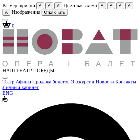
Размер шрифта
Цветовая схема
A
A
A
A
A
A
A
Изображения
A
Отключить
0
НАШ ТЕАТР ПОБЕДЫ
Театр
Афиша
Продажа билетов
Экскурсии
Новости
Контакты
Личный кабинет
ENG