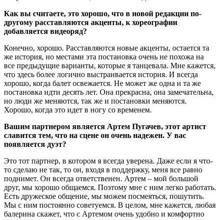
Как вы считаете, это хорошо, что в новой редакции по-
другому расставляются акценты, к хореографии
добавляется видеоряд?
Конечно, хорошо. Расставляются новые акценты, остается та
же история, но местами эта постановка очень не похожа на
все предыдущие варианты, которые я танцевала. Мне кажется,
что здесь более логично выстраивается история. И всегда
хорошо, когда балет освежается. Не может же одна и та же
постановка идти десять лет. Она прекрасна, она замечательна,
но люди же меняются, так же и постановки меняются.
Хорошо, когда это идет в ногу со временем.
Вашим партнером является Артем Пугачев, этот артист
славится тем, что на сцене он очень надежен. У вас
появляется дуэт?
Это тот партнер, в котором я всегда уверена. Даже если я что-
то сделаю не так, то он, входя в поддержку, меня все равно
поднимет. Он всегда ответственен. Артем – мой большой
друг, мы хорошо общаемся. Поэтому мне с ним легко работать.
Есть дружеское общение, мы можем посмеяться, пошутить.
Мы с ним постоянно советуемся. В целом, мне кажется, любая
балерина скажет, что с Артемом очень удобно и комфортно