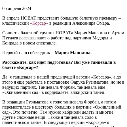
05 апреля 2024
В апреле НОВАТ представит большую балетную премьеру ‒
классический
«Корсар»
в редакции Александра Омара.
Солисты балетной труппы НОВАТа Мария Машкина и Артем
Пугачев рассказывают о работе над партиями Медоры и
Конрада в новом спектакле.
Первый наш собеседник ‒
Мария Машкина.
Расскажите, как идет подготовка? Вы уже танцевали в
балете «Корсар»?
Да, я танцевала в нашей предыдущей версии «Корсара», а до
этого я еще работала в постановке Фаруха Рузиматова, но не в
ведущих партиях. Танцевала Форбан, танцевала еще
«Оживленный сад» в кордебалете, алжирский танец.
В редакции Рузиматова я тоже танцевала Форбан, а потом
переместилась в шестерку больших в картине «Оживленный
сад». Это почетно. Там нужно кабриоли делать и многие
другие сложные вещи. Также я танцевала соло в
палестинском танце. В следующей версии «Корсара» я