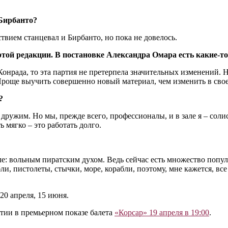
 Бирбанто?
твием станцевал и Бирбанто, но пока не довелось.
той редакции. В постановке Александра Омара есть какие-то
 Конрада, то эта партия не претерпела значительных изменений.
 Проще выучить совершенно новый материал, чем изменить в свое
?
ружим. Но мы, прежде всего, профессионалы, и в зале я ‒ солис
ь мягко ‒ это работать долго.
але: вольным пиратским духом. Ведь сейчас есть множество попу
абли, пистолеты, стычки, море, корабли, поэтому, мне кажется, 
20 апреля, 15 июня.
тии в премьерном показе балета
«Корсар» 19 апреля в 19:00
.