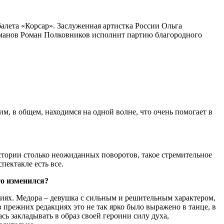
лета «Корсар». Заслуженная артистка России Ольга
оманов Роман Полковников исполнит партию благородного
м, в общем, находимся на одной волне, что очень помогает в
стории столько неожиданных поворотов, такое стремительное
пектакле есть все.
то изменился?
акциях. Медора ‒ девушка с сильным и решительным характером,
в прежних редакциях это не так ярко было выражено в танце, в
ась закладывать в образ своей героини силу духа,