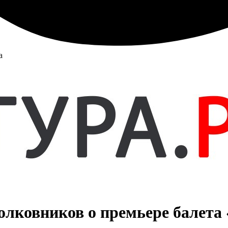
а
лковников о премьере балета