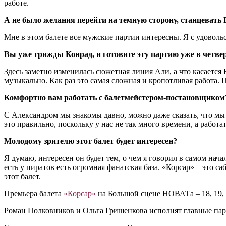
работе.
А не было желания перейти на темную сторону, станцевать
Мне в этом балете все мужские партии интересны. Я с удовольс
Вы уже трижды Конрад, и готовите эту партию уже в четвер
Здесь заметно изменилась сюжетная линия Али, а что касается
музыкально. Как раз это самая сложная и кропотливая работа.
Комфортно вам работать с балетмейстером-постановщиком
С Александром мы знакомы давно, можно даже сказать, что мы д
это правильно, поскольку у нас не так много времени, а работат
Молодому зрителю этот балет будет интересен?
Я думаю, интересен он будет тем, о чем я говорил в самом нач
есть у пиратов есть огромная фанатская база. «Корсар» ‒ это с
этот балет.
Премьера балета
«Корсар»
на Большой сцене НОВАТа ‒ 18, 19, 
Роман Полковников и Ольга Гришенкова исполнят главные пар