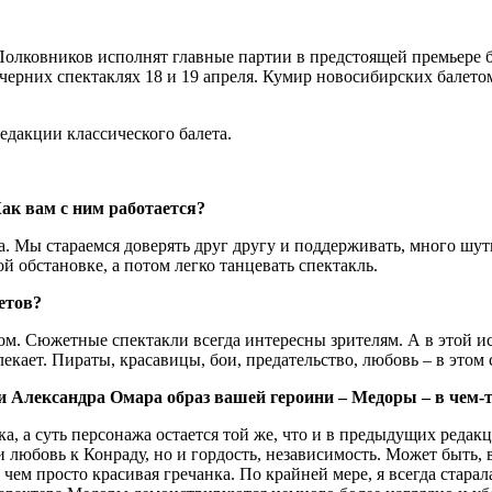
лковников исполнят главные партии в предстоящей премьере ба
черних спектаклях 18 и 19 апреля. Кумир новосибирских балет
едакции классического балета.
ак вам с ним работается?
а. Мы стараемся доверять друг другу и поддерживать, много шути
й обстановке, а потом легко танцевать спектакль.
етов?
ом. Сюжетные спектакли всегда интересны зрителям. А в этой и
екает. Пираты, красавицы, бои, предательство, любовь ‒ в этом с
и Александра Омара образ вашей героини ‒ Медоры ‒ в чем-
ыка, а суть персонажа остается той же, что и в предыдущих ред
и любовь к Конраду, но и гордость, независимость. Может быть, 
чем просто красивая гречанка. По крайней мере, я всегда старал