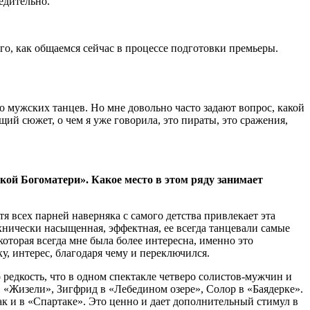
едительно.
го, как общаемся сейчас в процессе подготовки премьеры.
о мужских танцев. Но мне довольно часто задают вопрос, какой
щий сюжет, о чем я уже говорила, это пираты, это сражения,
ой Богоматери». Какое место в этом ряду занимает
тя всех парней наверняка с самого детства привлекает эта
ехнически насыщенная, эффектная, ее всегда танцевали самые
которая всегда мне была более интересна, именно это
у, интерес, благодаря чему и переключился.
 редкость, что в одном спектакле четверо солистов-мужчин и
 в «Жизели», Зигфрид в «Лебедином озере», Солор в «Баядерке».
как и в «Спартаке». Это ценно и дает дополнительный стимул в