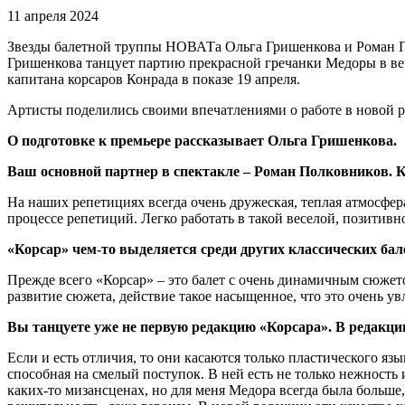
11 апреля 2024
Звезды балетной труппы НОВАТа Ольга Гришенкова и Роман По
Гришенкова танцует партию прекрасной гречанки Медоры в ве
капитана корсаров Конрада в показе 19 апреля.
Артисты поделились своими впечатлениями о работе в новой р
О подготовке к премьере рассказывает Ольга Гришенкова.
Ваш основной партнер в спектакле ‒ Роман Полковников. К
На наших репетициях всегда очень дружеская, теплая атмосфер
процессе репетиций. Легко работать в такой веселой, позитивно
«Корсар» чем-то выделяется среди других классических бал
Прежде всего «Корсар» ‒ это балет с очень динамичным сюжет
развитие сюжета, действие такое насыщенное, что это очень увл
Вы танцуете уже не первую редакцию «Корсара». В редакци
Если и есть отличия, то они касаются только пластического яз
способная на смелый поступок. В ней есть не только нежность 
каких-то мизансценах, но для меня Медора всегда была больше, 