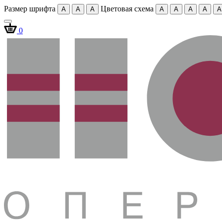
Размер шрифта
Цветовая схема
A
A
A
A
A
A
A
A
0