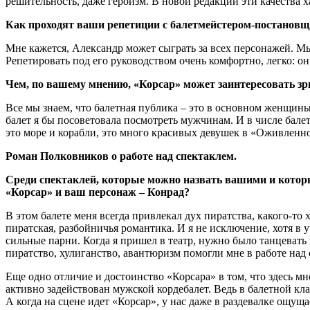
решительность, даже героизм. В новой редакции эти качества 
Как проходят ваши репетиции с балетмейстером-постано
Мне кажется, Александр может сыграть за всех персонажей. Мы
Репетировать под его руководством очень комфортно, легко: он
Чем, по вашему мнению, «Корсар» может заинтересовать зр
Все мы знаем, что балетная публика ‒ это в основном женщины
балет я бы посоветовала посмотреть мужчинам. И в числе балет
это море и корабли, это много красивых девушек в «Оживленно
Роман Полковников о работе над спектаклем.
Среди спектаклей, которые можно назвать вашими и котор
«Корсар» и ваш персонаж ‒ Конрад?
В этом балете меня всегда привлекал дух пиратства, какого-то 
пиратская, разбойничья романтика. И я не исключение, хотя в
сильные парни. Когда я пришел в театр, нужно было танцевать 
пиратство, хулиганство, авантюризм помогли мне в работе над 
Еще одно отличие и достоинство «Корсара» в том, что здесь м
активно задействован мужской кордебалет. Ведь в балетной кла
А когда на сцене идет «Корсар», у нас даже в раздевалке ощущ