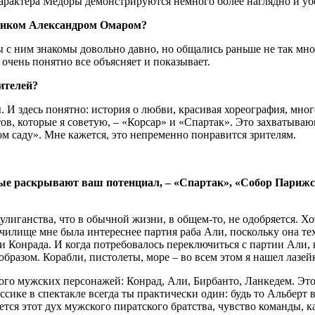
характера Медоры демонстрируются немного более наглядно и уб
вщиком Александром Омаром?
 с ним знакомы довольно давно, но общались раньше не так мно
 очень понятно все объясняет и показывает.
ителей?
. И здесь понятно: история о любви, красивая хореография, мног
ов, которые я советую, – «Корсар» и «Спартак». Это захватываю
м саду». Мне кажется, это непременно понравится зрителям.
ые раскрывают ваш потенциал, ‒ «Спартак», «Собор Парижск
хулиганства, что в обычной жизни, в общем-то, не одобряется. Хо
 училище мне была интереснее партия раба Али, поскольку она т
и Конрада. И когда потребовалось переключиться с партии Али, 
образом. Корабли, пистолеты, море ‒ во всем этом я нашел лазейк
ного мужских персонажей: Конрад, Али, Бирбанто, Ланкедем. Это
ссике в спектакле всегда ты практически один: будь то Альберт
ается этот дух мужского пиратского братства, чувство команды, 