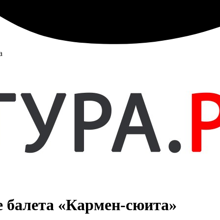
а
е балета «Кармен-сюита»