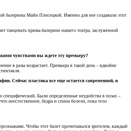
кой балерины Майи Плисецкой. Именно для нее создавали этот
ит танцевать прима-балерине нашего театра, заслуженной
акими чувствами вы ждете эту премьеру?
ение в разы возрастает. Премьера в такой день – вдвойне
спектакля.
афии. Сейчас пластика все еще остается современной, и
чно специфический. Были определенные неудобства в позах –
что неестественное, бедра и спина болели, пока тело
персонажами. Чтобы этот балет прочитывался зрителем, каждый