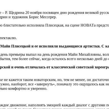
е – Р. Щедрина 20 ноября посвящен дню рождения великой русс
дрин и художник Борис Мессерер.
 блистательно исполняла Плисецкая, на сцене НОВАТа предсто
спектаклю.
я Майи Плисецкой и ее исполняли выдающиеся артистки. С к
то день премьеры выпал на день рождения Майи Михайловны, волн
ытия, тем более сейчас, когда осталось всего несколько дней до 
рской и очень отличалась от классической советской хореогр
же не кажется таким новаторским, но, тем не менее, он достато
жно, наоборот, все «завернуть», поначалу это ощущалось как не
ольно комфортно и уверенно.
 каждое движение, наполнять эмоцией каждый диалог с другими 