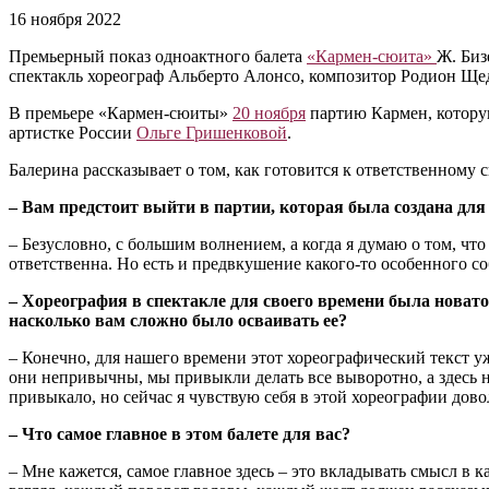
16 ноября 2022
Премьерный показ одноактного балета
«Кармен-сюита»
Ж. Биз
спектакль хореограф Альберто Алонсо, композитор Родион Ще
В премьере «Кармен-сюиты»
20 ноября
партию Кармен, которую
артистке России
Ольге Гришенковой
.
Балерина рассказывает о том, как готовится к ответственному 
– Вам предстоит выйти в партии, которая была создана дл
– Безусловно, с большим волнением, а когда я думаю о том, ч
ответственна. Но есть и предвкушение какого-то особенного соб
– Хореография в спектакле для своего времени была новато
насколько вам сложно было осваивать ее?
– Конечно, для нашего времени этот хореографический текст у
они непривычны, мы привыкли делать все выворотно, а здесь ну
привыкало, но сейчас я чувствую себя в этой хореографии дов
– Что самое главное в этом балете для вас?
– Мне кажется, самое главное здесь – это вкладывать смысл в