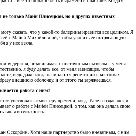
расти – все это должно быть выражено в пластике. Когда я
м не только Майи Плисецкой, но и других известных
могу сказать, что у какой-то балерины нравится все целиком. Я
аписей с Майей Михайловной, чтобы уловить ее потрясающую
я я у нее взяла.
ероиня дерзкая, независимая, с постоянным вызовом – у меня
ественно, я буду делать все, от меня зависящее, чтобы
Знаете, ведь даже когда начинаются репетиции в костюмах –
образу внешнюю оболочку, и от этого ты заряжаешься.
ывается работа с ним?
 почувствовать атмосферу времени, когда балет создавался и
ывает о работе с Майей Плисецкой, о том, как она делала свою
ть такая возможность.
Иван Оскорбин. Хотя наше партнерство было внезапным, с ним