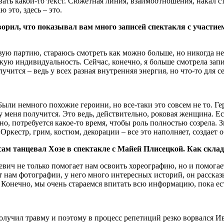
ать какой-то текст. Сюжетная линия, взаимоотношения, накал ст
 это, здесь – это.
орил, что показывал вам много записей спектакля с участие
вую партию, стараюсь смотреть как можно больше, но никогда не 
рскую индивидуальность. Сейчас, конечно, я больше смотрела з
лучится – ведь у всех разная внутренняя энергия, но что-то для себ
 Были немного похожие героини, но все-таки это совсем не то. Г
у меня получится. Это ведь, действительно, роковая женщина. Ест
но, потребуется какое-то время, чтобы роль полностью созрела. 
ркестр, грим, костюм, декорации – все это наполняет, создает 
м танцевал Хозе в спектакле с Майей Плисецкой. Как склад
вич не только помогает нам освоить хореографию, но и помогает
ет нам фотографии, у него много интересных историй, он рассказ
. Конечно, мы очень стараемся впитать всю информацию, пока ес
получил травму и поэтому в процесс репетиций резко ворвался 