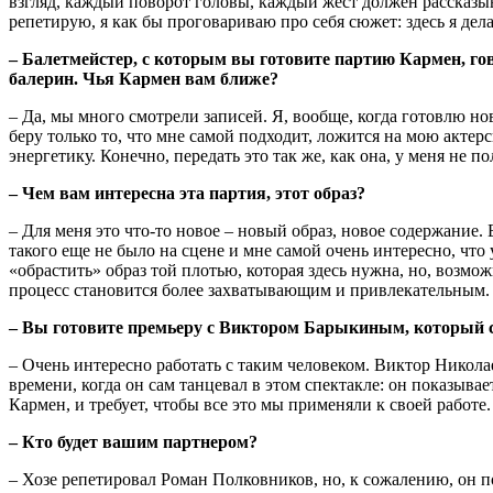
взгляд, каждый поворот головы, каждый жест должен рассказыв
репетирую, я как бы проговариваю про себя сюжет: здесь я делаю
– Балетмейстер, с которым вы готовите партию Кармен, гов
балерин. Чья Кармен вам ближе?
– Да, мы много смотрели записей. Я, вообще, когда готовлю но
беру только то, что мне самой подходит, ложится на мою акте
энергетику. Конечно, передать это так же, как она, у меня не по
– Чем вам интересна эта партия, этот образ?
– Для меня это что-то новое – новый образ, новое содержание.
такого еще не было на сцене и мне самой очень интересно, что 
«обрастить» образ той плотью, которая здесь нужна, но, возмож
процесс становится более захватывающим и привлекательным. О
– Вы готовите премьеру с Виктором Барыкиным, который са
– Очень интересно работать с таким человеком. Виктор Николае
времени, когда он сам танцевал в этом спектакле: он показыва
Кармен, и требует, чтобы все это мы применяли к своей работе
– Кто будет вашим партнером?
– Хозе репетировал Роман Полковников, но, к сожалению, он 