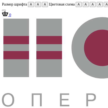
Размер шрифта
Цветовая схема
A
A
A
A
A
A
A
A
0