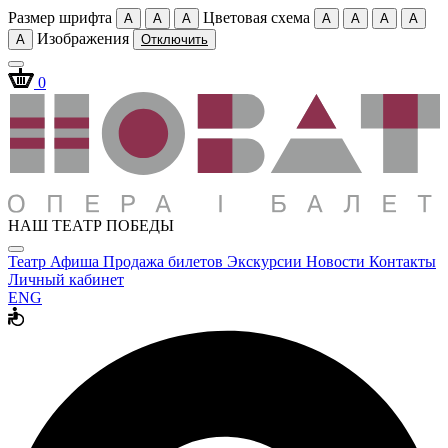
Размер шрифта
Цветовая схема
A
A
A
A
A
A
A
Изображения
A
Отключить
0
НАШ ТЕАТР ПОБЕДЫ
Театр
Афиша
Продажа билетов
Экскурсии
Новости
Контакты
Личный кабинет
ENG