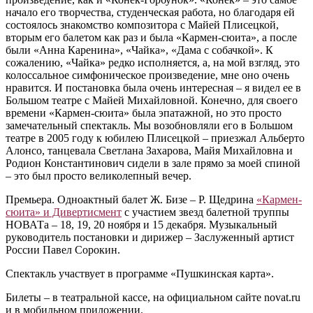
начало его творчества, студенческая работа, но благодаря ей
состоялось знакомство композитора с Майей Плисецкой,
вторым его балетом как раз и была «Кармен-сюита», а после
были «Анна Каренина», «Чайка», «Дама с собачкой». К
сожалению, «Чайка» редко исполняется, а, на мой взгляд, это
колоссальное симфоническое произведение, мне оно очень
нравится. И постановка была очень интересная – я видел ее в
Большом театре с Майей Михайловной. Конечно, для своего
времени «Кармен-сюита» была эпатажной, но это просто
замечательный спектакль. Мы возобновляли его в Большом
театре в 2005 году к юбилею Плисецкой – приезжал Альберто
Алонсо, танцевала Светлана Захарова, Майя Михайловна и
Родион Константинович сидели в зале прямо за моей спиной
– это был просто великолепный вечер.
Премьера. Одноактный балет Ж. Бизе – Р. Щедрина
«Кармен-
сюита» и Дивертисмент
с участием звезд балетной труппы
НОВАТа – 18, 19, 20 ноября и 15 декабря. Музыкальный
руководитель постановки и дирижер – Заслуженный артист
России Павел Сорокин.
Спектакль участвует в программе «Пушкинская карта».
Билеты – в театральной кассе, на официальном сайте novat.ru
и в мобильном приложении.