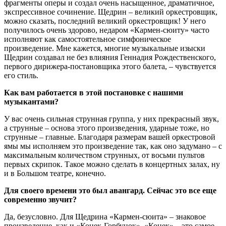
фрагменты оперы и создал очень насыщенное, драматичное,
экспрессивное сочинение. Щедрин – великий оркестровщик,
можно сказать, последний великий оркестровщик! У него
получилось очень здорово, недаром «Кармен-сюиту» часто
исполняют как самостоятельное симфоническое
произведение. Мне кажется, многие музыкальные изыски
Щедрин создавал не без влияния Геннадия Рождественского,
первого дирижера-постановщика этого балета, – чувствуется
его стиль.
Как вам работается в этой постановке с нашими
музыкантами?
У вас очень сильная струнная группа, у них прекрасный звук,
а струнные – основа этого произведения, ударные тоже, но
струнные – главные. Благодаря размерам вашей оркестровой
ямы мы исполняем это произведение так, как оно задумано – с
максимальным количеством струнных, от восьми пультов
первых скрипок. Такое можно сделать в концертных залах, ну
и в Большом театре, конечно.
Для своего времени это был авангард. Сейчас это все еще
современно звучит?
Да, безусловно. Для Щедрина «Кармен-сюита» – знаковое
произведение, как и «Конек-Горбунок». «Конек» – это самое