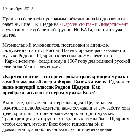
17 ноября 2022
Премьера балетной программы, объединившей одноактный
балет Ж. Бизе – Р. Щедрина
«Кармен-сюита» и Дивертисмент
с участием звезд балетной труппы НОВАТа, состоится уже
завтра.
Музыкальный руководитель постановки и дирижер,
Заслуженный артист России Павел Сорокин рассказывает о
музыке Родиона Щедрина к легендарному спектаклю
«Кармен-сюита», созданному в 1967 году для великой русской
балерины Майи Плисецкой.
«Кармен-сюита» – это оркестровая транскрипция музыки
самой знаменитой оперы Жоржа Бизе «Кармен». Сделал ее
ныне живущий классик Родион Щедрин. Как
преобразилась под его пером музыка Бизе?
Вы знаете, здесь очень интересная идея. Щедрина ведь
некоторые недоброжелатели даже осуждали за эту работу, хотя
транскрипция – это не новый жанр в истории музыки.
Транскрипция для струнных и ударных нужна была Щедрину,
чтобы сделать музыку Бизе более танцевальной и
драматичной, а вообще, он взял лучшие музыкальные