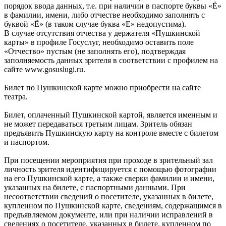
порядок ввода данных, т.е. при наличии в паспорте буквы «Ё»
в фамилии, имени, либо отчестве необходимо заполнять с
буквой «Ё» (в таком случае буква «Е» недопустима).
В случае отсутствия отчества у держателя «Пушкинской
карты» в профиле Госуслуг, необходимо оставить поле
«Отчество» пустым (не заполнять его), подтверждая
заполняемость данных зрителя в соответствии с профилем на
сайте www.gosuslugi.ru.
Билет по Пушкинской карте можно приобрести на сайте
театра.
Билет, оплаченный Пушкинской картой, является именным и
не может передаваться третьим лицам. Зритель обязан
предъявить Пушкинскую карту на контроле вместе с билетом
и паспортом.
При посещении мероприятия при проходе в зрительный зал
личность зрителя идентифицируется с помощью фотографии
на его Пушкинской карте, а также сверки фамилии и имени,
указанных на билете, с паспортными данными. При
несоответствии сведений о посетителе, указанных в билете,
купленном по Пушкинской карте, сведениям, содержащимся в
предъявляемом документе, или при наличии исправлений в
сведениях о посетителе, указанных в билете, купленном по