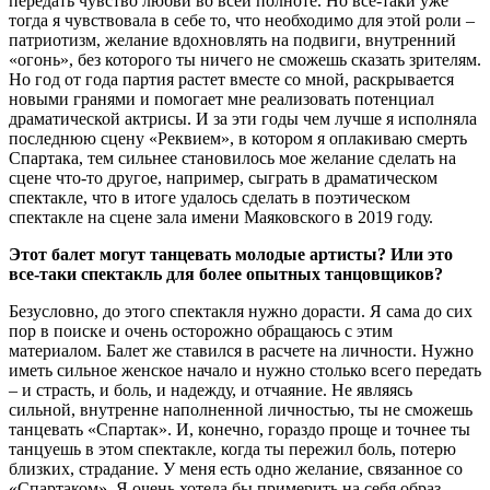
передать чувство любви во всей полноте. Но все-таки уже
тогда я чувствовала в себе то, что необходимо для этой роли –
патриотизм, желание вдохновлять на подвиги, внутренний
«огонь», без которого ты ничего не сможешь сказать зрителям.
Но год от года партия растет вместе со мной, раскрывается
новыми гранями и помогает мне реализовать потенциал
драматической актрисы. И за эти годы чем лучше я исполняла
последнюю сцену «Реквием», в котором я оплакиваю смерть
Спартака, тем сильнее становилось мое желание сделать на
сцене что-то другое, например, сыграть в драматическом
спектакле, что в итоге удалось сделать в поэтическом
спектакле на сцене зала имени Маяковского в 2019 году.
Этот балет могут танцевать молодые артисты? Или это
все-таки спектакль для более опытных танцовщиков?
Безусловно, до этого спектакля нужно дорасти. Я сама до сих
пор в поиске и очень осторожно обращаюсь с этим
материалом. Балет же ставился в расчете на личности. Нужно
иметь сильное женское начало и нужно столько всего передать
– и страсть, и боль, и надежду, и отчаяние. Не являясь
сильной, внутренне наполненной личностью, ты не сможешь
танцевать «Спартак». И, конечно, гораздо проще и точнее ты
танцуешь в этом спектакле, когда ты пережил боль, потерю
близких, страдание. У меня есть одно желание, связанное со
«Спартаком». Я очень хотела бы примерить на себя образ