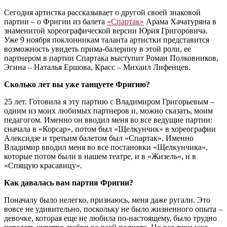
Сегодня артистка рассказывает о другой своей знаковой
партии – о Фригии из балета
«Спартак»
Арама Хачатуряна в
знаменитой хореографической версии Юрия Григоровича.
Уже 9 ноября поклонникам таланта артистки представится
возможность увидеть прима-балерину в этой роли, ее
партнером в партии Спартака выступит Роман Полковников,
Эгина – Наталья Ершова, Красс – Михаил Лифенцев.
Сколько лет вы уже танцуете Фригию?
25 лет. Готовила я эту партию с Владимиром Григорьевым –
одним из моих любимых партнеров и, можно сказать, моим
педагогом. Именно он вводил меня во все ведущие партии:
сначала в «Корсар», потом был «Щелкунчик» в хореографии
Алексидзе и третьим балетом был «Спартак». Именно
Владимир вводил меня во все постановки «Щелкунчика»,
которые потом были в нашем театре, и в «Жизель», и в
«Спящую красавицу».
Как давалась вам партия Фригии?
Поначалу было нелегко, признаюсь, меня даже ругали. Это
вовсе не удивительно, поскольку не было жизненного опыта –
девочке, которая еще не любила по-настоящему, было трудно