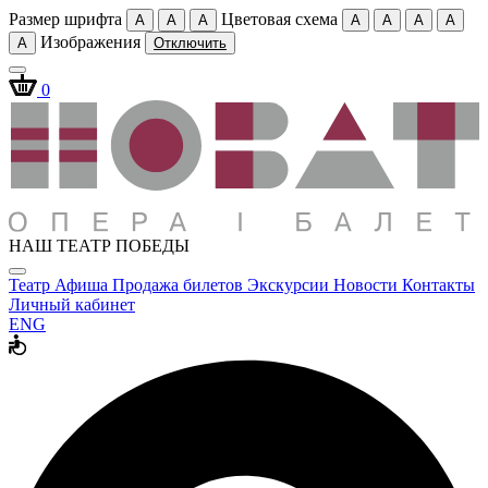
Размер шрифта
Цветовая схема
A
A
A
A
A
A
A
Изображения
A
Отключить
0
НАШ ТЕАТР ПОБЕДЫ
Театр
Афиша
Продажа билетов
Экскурсии
Новости
Контакты
Личный кабинет
ENG