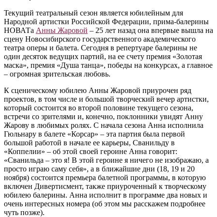
Текущий театральный сезон является юбилейным для
Народной артистки Российской Федерации, прима-балерины
НОВАТа
Анны Жаровой
– 25 лет назад она впервые вышла на
сцену Новосибирского государственного академического
театра оперы и балета. Сегодня в репертуаре балерины не
один десяток ведущих партий, на ее счету премия «Золотая
маска», премия «Душа танца», победы на конкурсах, а главное
– огромная зрительская любовь.
К сценическому юбилею Анны Жаровой приурочен ряд
проектов, в том числе и большой творческий вечер артистки,
который состоится во второй половине текущего сезона,
встречи со зрителями и, конечно, поклонники увидят Анну
Жарову в любимых ролях. С начала сезона Анна исполнила
Гюльнару в балете «Корсар» – эта партия была первой
большой работой в начале ее карьеры, Сванильду в
«Коппелии» – об этой своей героине Анна говорит:
«Сванильда – это я! В этой героине я ничего не изображаю, а
просто играю саму себя», а в ближайшие дни (18, 19 и 20
ноября) состоится премьера балетной программы, в которую
включен Дивертисмент, также приуроченный к творческому
юбилею балерины. Анна исполнит в программе два новых и
очень интересных номера (об этом мы расскажем подробнее
чуть позже).