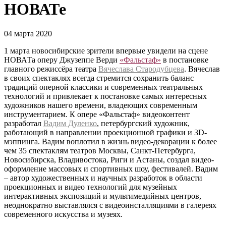
НОВАТе
04 марта 2020
1 марта новосибирские зрители впервые увидели на сцене
НОВАТа оперу Джузеппе Верди
«Фальстаф»
в постановке
главного режиссёра театра
Вячеслава Стародубцева
. Вячеслав
в своих спектаклях всегда стремится сохранить баланс
традиций оперной классики и современных театральных
технологий и привлекает к постановке самых интересных
художников нашего времени, владеющих современным
инструментарием. К опере «Фальстаф» видеоконтент
разработал
Вадим Дуленко
, петербургский художник,
работающий в направлении проекционной графики и 3D-
мэппинга. Вадим воплотил в жизнь видео-декорации к более
чем 35 спектаклям театров Москвы, Санкт-Петербурга,
Новосибирска, Владивостока, Риги и Астаны, создал видео-
оформление массовых и спортивных шоу, фестивалей. Вадим
– автор художественных и научных разработок в области
проекционных и видео технологий для музейных
интерактивных экспозиций и мультимедийных центров,
неоднократно выставлялся с видеоинсталляциями в галереях
современного искусства и музеях.