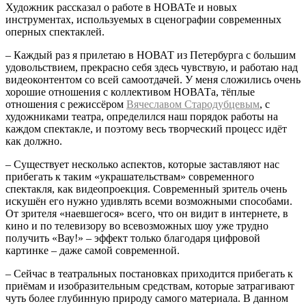
Художник рассказал о работе в НОВАТе и новых
инструментах, используемых в сценографии современных
оперных спектаклей.
– Каждый раз я прилетаю в НОВАТ из Петербурга с большим
удовольствием, прекрасно себя здесь чувствую, и работаю над
видеоконтентом со всей самоотдачей. У меня сложились очень
хорошие отношения с коллективом НОВАТа, тёплые
отношения с режиссёром
Вячеславом Стародубцевым
, с
художниками театра, определился наш порядок работы на
каждом спектакле, и поэтому весь творческий процесс идёт
как должно.
– Существует несколько аспектов, которые заставляют нас
прибегать к таким «украшательствам» современного
спектакля, как видеопроекция. Современный зритель очень
искушён его нужно удивлять всеми возможными способами.
От зрителя «наевшегося» всего, что он видит в интернете, в
кино и по телевизору во всевозможных шоу уже трудно
получить «Вау!» – эффект только благодаря цифровой
картинке – даже самой современной.
– Сейчас в театральных постановках приходится прибегать к
приёмам и изобразительным средствам, которые затрагивают
чуть более глубинную природу самого материала. В данном