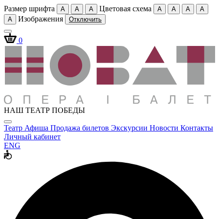
Размер шрифта
Цветовая схема
A
A
A
A
A
A
A
Изображения
A
Отключить
0
НАШ ТЕАТР ПОБЕДЫ
Театр
Афиша
Продажа билетов
Экскурсии
Новости
Контакты
Личный кабинет
ENG