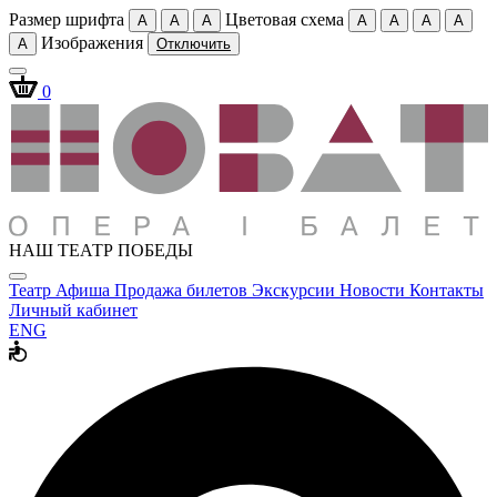
Размер шрифта
Цветовая схема
A
A
A
A
A
A
A
Изображения
A
Отключить
0
НАШ ТЕАТР ПОБЕДЫ
Театр
Афиша
Продажа билетов
Экскурсии
Новости
Контакты
Личный кабинет
ENG