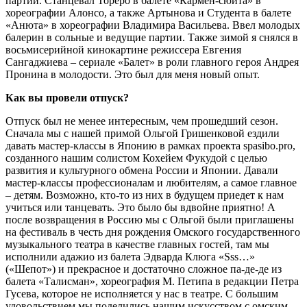
партии. Станцевал Тореро в балете «Кармен-сюита» в
хореографии Алонсо, а также Артынова и Студента в балете
«Анюта» в хореографии Владимира Васильева. Ввел молодых
балерин в сольные и ведущие партии. Также зимой я снялся в
восьмисерийной кинокартине режиссера Евгения
Сангаджиева – сериале «Балет» в роли главного героя Андрея
Пронина в молодости. Это был для меня новый опыт.
Как вы провели отпуск?
Отпуск был не менее интересным, чем прошедший сезон.
Сначала мы с нашей примой Ольгой Гришенковой ездили
давать мастер-классы в Японию в рамках проекта spasibo.pro,
созданного нашим солистом Кохейем Фукудой с целью
развития и культурного обмена России и Японии. Давали
мастер-классы профессионалам и любителям, а самое главное
– детям. Возможно, кто-то из них в будущем приедет к нам
учиться или танцевать. Это было бы вдвойне приятно! А
после возвращения в Россию мы с Ольгой были приглашены
на фестиваль в честь дня рождения Омского государственного
музыкального театра в качестве главных гостей, там мы
исполнили адажио из балета Эдварда Клюга «Sss…»
(«Шепот») и прекрасное и достаточно сложное па-де-де из
балета «Талисман», хореография М. Петипа в редакции Петра
Гусева, которое не исполняется у нас в театре. С большим
удовольствием мы поделились нашим искусством с омским