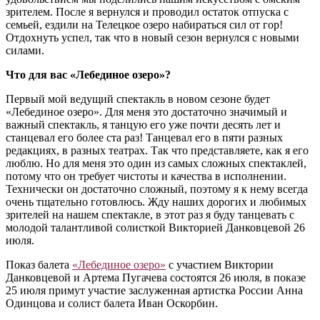
зрителем. После я вернулся и проводил остаток отпуска с
семьей, ездили на Телецкое озеро набираться сил от гор!
Отдохнуть успел, так что в новый сезон вернулся с новыми
силами.
Что для вас «Лебединое озеро»?
Первый мой ведущий спектакль в новом сезоне будет
«Лебединое озеро». Для меня это достаточно значимый и
важный спектакль, я танцую его уже почти десять лет и
станцевал его более ста раз! Танцевал его в пяти разных
редакциях, в разных театрах. Так что представляете, как я его
люблю. Но для меня это один из самых сложных спектаклей,
потому что он требует чистоты и качества в исполнении.
Технически он достаточно сложный, поэтому я к нему всегда
очень тщательно готовлюсь. Жду наших дорогих и любимых
зрителей на нашем спектакле, в этот раз я буду танцевать с
молодой талантливой солисткой Викторией Данковцевой 26
июля.
Показ балета
«Лебединое озеро»
с участием Виктории
Данковцевой и Артема Пугачева состоятся 26 июля, в показе
25 июля примут участие заслуженная артистка России Анна
Одинцова и солист балета Иван Оскорбин.