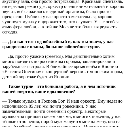
акустику зала, она просто потрясающая. Красивый спектакль,
интересная режиссура, оркестр очень внимательный и хорошо
звучит, всё сложилось в единый организм, было просто
прекрасно. Публика у вас просто замечательная, хорошо
чувствует музыку и дорожит тем, что слушает. У вас особая
атмосфера любви, а в той же Москве это большая редкость
сегодня.
— Для вас этот год юбилейный и, как мы знаем, у вас
грандиозные планы, большое юбилейное турне.
— Да, просто ужасно (смеётся). Мы действительно хотим
много поездить по российским городам, запланировали и
зарубежные гастроли. В ближайшее время везём в Японию
«Евгения Онегина» в концертной версии - с японским хором,
детский хор тоже будет из Японии.
— Такое турне – это большая работа, а в чём источник
вашей энергии, ваше вдохновение?
— Только музыка и Господь Бог. И наш оркестр. Ему недавно
исполнилось 85 лет, мы почти ровесники. У нас
замечательный, почти семейный оркестр. Некоторые
музыканты пришли совсем юными, я многих поженил, у нас
тёплые отношения, порой муж жалуется мне на жену, она на
мужа (смеётся), приходится успокаивать. Многие музыканты