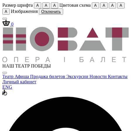
Размер шрифта
Цветовая схема
A
A
A
A
A
A
A
Изображения
A
Отключить
0
НАШ ТЕАТР ПОБЕДЫ
Театр
Афиша
Продажа билетов
Экскурсии
Новости
Контакты
Личный кабинет
ENG