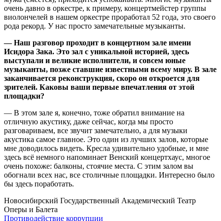
очень давно в оркестре, к примеру, концертмейстер группы
виолончелей в нашем оркестре проработал 52 года, это своего
рода рекорд. У нас просто замечательные музыканты.
— Наш разговор проходит в концертном зале имени
Исидора Зака. Это зал с уникальной историей, здесь
выступали и великие исполнители, и совсем юные
музыканты, позже ставшие известными всему миру. В зале
заканчивается реконструкция, скоро он откроется для
зрителей. Каковы ваши первые впечатления от этой
площадки?
— В этом зале я, конечно, тоже обратил внимание на
отличную акустику, даже сейчас, когда мы просто
разговариваем, все звучит замечательно, а для музыки
акустика самое главное. Это один из лучших залов, которые
мне доводилось видеть. Кресла удивительно удобные, и мне
здесь всё немного напоминает Венский концертхаус, многое
очень похоже: балконы, стоячие места. С этим залом вы
обогнали всех нас, все столичные площадки. Интересно было
бы здесь поработать.
Новосибирский Государственный Академический Театр
Оперы и Балета
Противодействие коррупции