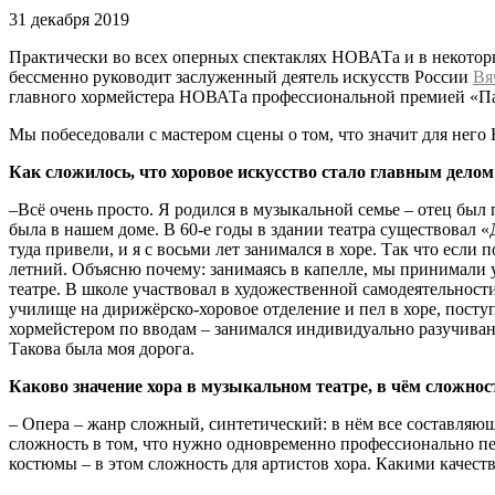
31 декабря 2019
Практически во всех оперных спектаклях НОВАТа и в некоторы
бессменно руководит заслуженный деятель искусств России
Вя
главного хормейстера НОВАТа профессиональной премией «Пар
Мы побеседовали с мастером сцены о том, что значит для него 
Как сложилось, что хоровое искусство стало главным дело
–Всё очень просто. Я родился в музыкальной семье – отец бы
была в нашем доме. В 60-е годы в здании театра существовал 
туда привели, и я с восьми лет занимался в хоре. Так что если 
летний. Объясню почему: занимаясь в капелле, мы принимали уч
театре. В школе участвовал в художественной самодеятельност
училище на дирижёрско-хоровое отделение и пел в хоре, посту
хормейстером по вводам – занимался индивидуально разучивани
Такова была моя дорога.
Каково значение хора в музыкальном театре, в чём сложнос
– Опера – жанр сложный, синтетический: в нём все составляющ
сложность в том, что нужно одновременно профессионально петь
костюмы – в этом сложность для артистов хора. Какими качест