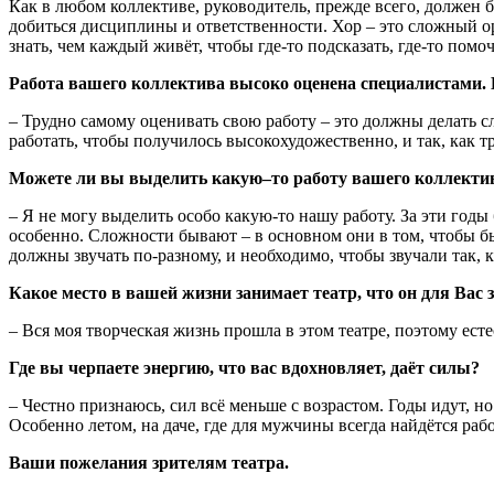
Как в любом коллективе, руководитель, прежде всего, должен б
добиться дисциплины и ответственности. Хор – это сложный о
знать, чем каждый живёт, чтобы где-то подсказать, где-то пом
Работа вашего коллектива высоко оценена специалистами. В
– Трудно самому оценивать свою работу – это должны делать с
работать, чтобы получилось высокохудожественно, и так, как т
Можете ли вы выделить какую–то работу вашего коллектива
– Я не могу выделить особо какую-то нашу работу. За эти годы 
особенно. Сложности бывают – в основном они в том, чтобы был
должны звучать по-разному, и необходимо, чтобы звучали так, 
Какое место в вашей жизни занимает театр, что он для Вас 
– Вся моя творческая жизнь прошла в этом театре, поэтому естес
Где вы черпаете энергию, что вас вдохновляет, даёт силы?
– Честно признаюсь, сил всё меньше с возрастом. Годы идут, но
Особенно летом, на даче, где для мужчины всегда найдётся рабо
Ваши пожелания зрителям театра.