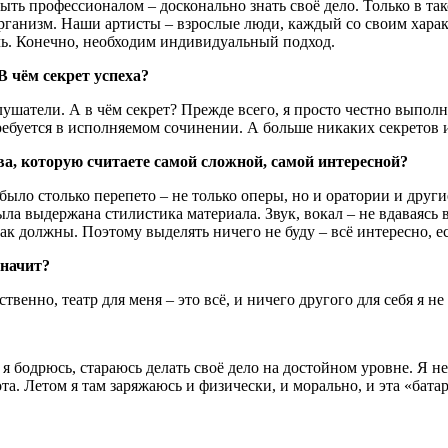
ыть профессионалом – досконально знать своё дело. Только в так
рганизм. Наши артисты – взрослые люди, каждый со своим хара
очь. Конечно, необходим индивидуальный подход.
 чём секрет успеха?
лушатели. А в чём секрет? Прежде всего, я просто честно выпол
ребуется в исполняемом сочинении. А больше никаких секретов и
, которую считаете самой сложной, самой интересной?
было столько перепето – не только оперы, но и оратории и другие
а выдержана стилистика материала. Звук, вокал – не вдаваясь в
как должны. Поэтому выделять ничего не буду – всё интересно, 
значит?
твенно, театр для меня – это всё, и ничего другого для себя я н
 я бодрюсь, стараюсь делать своё дело на достойном уровне. Я н
та. Летом я там заряжаюсь и физически, и морально, и эта «батар