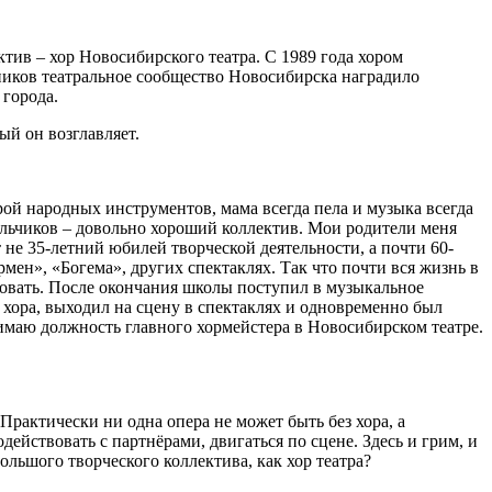
ив – хор Новосибирского театра. С 1989 года хором
ников театральное сообщество Новосибирска наградило
города.
ый он возглавляет.
ой народных инструментов, мама всегда пела и музыка всегда
мальчиков – довольно хороший коллектив. Мои родители меня
ет не 35-летний юбилей творческой деятельности, а почти 60-
рмен», «Богема», других спектаклях. Так что почти вся жизнь в
ировать. После окончания школы поступил в музыкальное
 хора, выходил на сцену в спектаклях и одновременно был
нимаю должность главного хормейстера в Новосибирском театре.
рактически ни одна опера не может быть без хора, а
ействовать с партнёрами, двигаться по сцене. Здесь и грим, и
ольшого творческого коллектива, как хор театра?