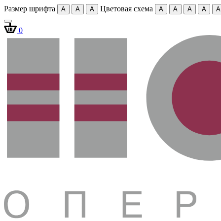
Размер шрифта
Цветовая схема
A
A
A
A
A
A
A
A
0