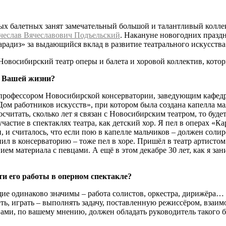
х балетных занят замечательный большой и талантливый коллект
чеслав Вячеславович Подъельский
. Накануне новогодних празд
адиз» за выдающийся вклад в развитие театрального искусства 
Новосибирский театр оперы и балета и хоровой коллектив, котор
м Вашей жизни?
л профессором Новосибирской консерватории, заведующим кафедр
«Дом работников искусств», при котором была создана капелла 
посчитать, сколько лет я связан с Новосибирским театром, то буд
астие в спектаклях театра, как детский хор. Я пел в операх «Ка
и, и считалось, что если пою в капелле мальчиков – должен сол
пил в консерваторию – тоже пел в хоре. Пришёл в театр артистом
ем материала с певцами. А ещё в этом декабре 30 лет, как я за
ти его работы в оперном спектакле?
ие одинаково значимы – работа солистов, оркестра, дирижёра… П
, играть – выполнять задачу, поставленную режиссёром, взаимод
вами, по вашему мнению, должен обладать руководитель такого б