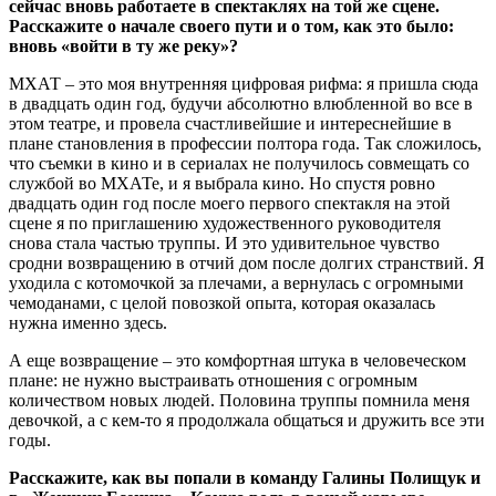
сейчас вновь работаете в спектаклях на той же сцене.
Расскажите о начале своего пути и о том, как это было:
вновь «войти в ту же реку»?
МХАТ – это моя внутренняя цифровая рифма: я пришла сюда
в двадцать один год, будучи абсолютно влюбленной во все в
этом театре, и провела счастливейшие и интереснейшие в
плане становления в профессии полтора года. Так сложилось,
что съемки в кино и в сериалах не получилось совмещать со
службой во МХАТе, и я выбрала кино. Но спустя ровно
двадцать один год после моего первого спектакля на этой
сцене я по приглашению художественного руководителя
снова стала частью труппы. И это удивительное чувство
сродни возвращению в отчий дом после долгих странствий. Я
уходила с котомочкой за плечами, а вернулась с огромными
чемоданами, с целой повозкой опыта, которая оказалась
нужна именно здесь.
А еще возвращение – это комфортная штука в человеческом
плане: не нужно выстраивать отношения с огромным
количеством новых людей. Половина труппы помнила меня
девочкой, а с кем-то я продолжала общаться и дружить все эти
годы.
Расскажите, как вы попали в команду Галины Полищук и