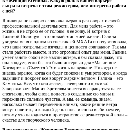
в «Женщин Есенина». Какую роль в вашей карьере
сыграла встреча с этим режиссером, чем интересна работа
с ней?
Я никогда не говорю слово «карьера» в разговорах о своей
профессиональной деятельности. Для меня работа – это
жизнь, я не строю ее от головы, я ее живу. И встреча с
Галиной Полищук – это новый этап моей жизни. Галина
увидела меня в одном из спектаклей МХАТа и почувствовала,
что наши театральные взгляды и ценности совпадают. Так мы
стали работать вместе, и это огромный опыт для меня. Галина
умеет занять собой все мысли актера, я бы сказала даже, что
она колдует, если бы это было интервью для «Магии вне
Хогвартса». (Смеется.) Это жизнь на вулкане. Никогда не
знаешь заранее, когда он будет спокоен и умиротворен, а когда
задышит и покроет все вокруг жарким пеплом. Галина – это
Камчатка. Все, что она делает, – невероятно красиво!
Завораживает. Манит. Зрителям хочется возвращаться на ее
спектакли, чтобы снова попасть в созданные ею миры и
переживать сильные чувства. А мы, ее команда, знаем,
насколько бывает переменчив климат, какие резкие ветра
могут налететь, и каждый день снова и снова выбираем ее,
потому что находиться в пространстве ее режиссерской воли –
счастье для творческого человека.
Ваш персонаж в «Женщинах Есенина» получился очень