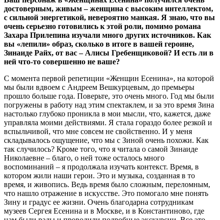
достоверным, живым – женщина с высоким интеллектом,
с сильной энергетикой, невероятно манкая. Я знаю, что вы
очень серьезно готовились к этой роли, помимо романа
Захара Прилепина изучали много других источников. Как
вы «лепили» образ, сколько в итоге в вашей героине,
Зинаиде Райх, от вас – Алисы Гребенщиковой? И есть ли в
ней что-то совершенно не ваше?
С момента первой репетиции «Женщин Есенина», на которой
мы были вдвоем с Андреем Вешкурцевым, до премьеры
прошло больше года. Поверьте, это очень много. Год мы были
погружены в работу над этим спектаклем, и за это время Зина
настолько глубоко проникла в мои мысли, что, кажется, даже
управляла моими действиями. Я стала гораздо более резкой и
вспыльчивой, что мне совсем не свойственно. И у меня
складывалось ощущение, что мы с Зиной очень похожи. Как
так случилось? Кроме того, что я читала о самой Зинаиде
Николаевне – благо, о ней тоже осталось много
воспоминаний – я продолжала изучать контекст. Время, в
котором жили наши герои. Это и музыка, созданная в то
время, и живопись. Ведь время было сложным, переломным,
что нашло отражение в искусстве. Это помогало мне понять
Зину и градус ее жизни. Очень благодарна сотрудникам
музеев Сергея Есенина и в Москве, и в Константиново, где
нам были рады и проводили подробные экскурсии. Все это