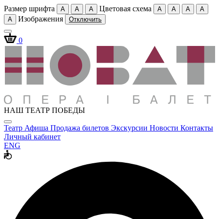
Размер шрифта
Цветовая схема
A
A
A
A
A
A
A
Изображения
A
Отключить
0
НАШ ТЕАТР ПОБЕДЫ
Театр
Афиша
Продажа билетов
Экскурсии
Новости
Контакты
Личный кабинет
ENG