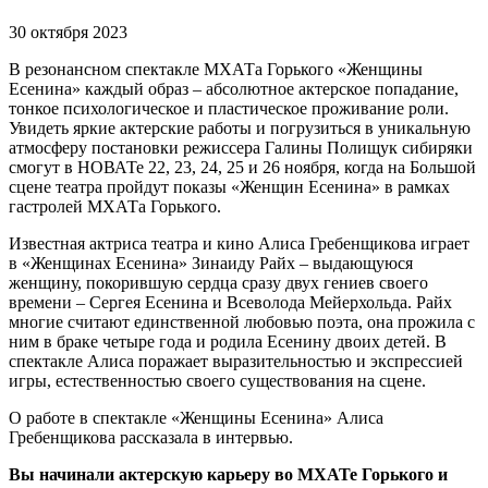
30 октября 2023
В резонансном спектакле МХАТа Горького «Женщины
Есенина» каждый образ – абсолютное актерское попадание,
тонкое психологическое и пластическое проживание роли.
Увидеть яркие актерские работы и погрузиться в уникальную
атмосферу постановки режиссера Галины Полищук сибиряки
смогут в НОВАТе 22, 23, 24, 25 и 26 ноября, когда на Большой
сцене театра пройдут показы «Женщин Есенина» в рамках
гастролей МХАТа Горького.
Известная актриса театра и кино Алиса Гребенщикова играет
в «Женщинах Есенина» Зинаиду Райх – выдающуюся
женщину, покорившую сердца сразу двух гениев своего
времени – Сергея Есенина и Всеволода Мейерхольда. Райх
многие считают единственной любовью поэта, она прожила с
ним в браке четыре года и родила Есенину двоих детей. В
спектакле Алиса поражает выразительностью и экспрессией
игры, естественностью своего существования на сцене.
О работе в спектакле «Женщины Есенина» Алиса
Гребенщикова рассказала в интервью.
Вы начинали актерскую карьеру во МХАТе Горького и