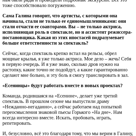
тоже способствовало погружению.
Сама Галина говорит, что артисты, с которыми она
начинала, стали не только ее единомышленниками: они
стали отчасти ее соавторами. Вы – не только актриса,
исполняющая роль в спектакле, но и ассистент режиссера-
постановщика. Какая из этих ипостасей подразумевает
больше ответственности за спектакль?
Сейчас, когда спектакль крепко встал на рельсы, обрел
мощные крылья, я уже только актриса. Мое дело – жечь! Себя
в первую очередь. И я уже знаю, сколько дров нужно на
растопку, какие точно не подойдут, а какие гарантированно
сделают мне больно, и эту боль я смогу транслировать в зал.
«Есенинцы» будут работать вместе в новых проектах?
Команда, родившаяся на «Есенине», делает уже третий
спектакль. В прошлом сезоне мы выпустили драму
«Нежданно-негаданно», а сейчас работаем над попыткой
переосмысления знаковой пьесы Горького «На дне». Нам
всегда интересно вместе. Искать, пробовать, играть,
репетировать.
И, безусловно, всё это благодаря тому, что мы верим в Галину,