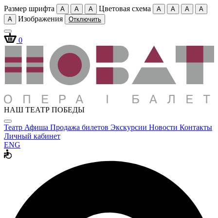
Размер шрифта
Цветовая схема
A
A
A
A
A
A
A
Изображения
A
Отключить
0
НАШ ТЕАТР ПОБЕДЫ
Театр
Афиша
Продажа билетов
Экскурсии
Новости
Контакты
Личный кабинет
ENG