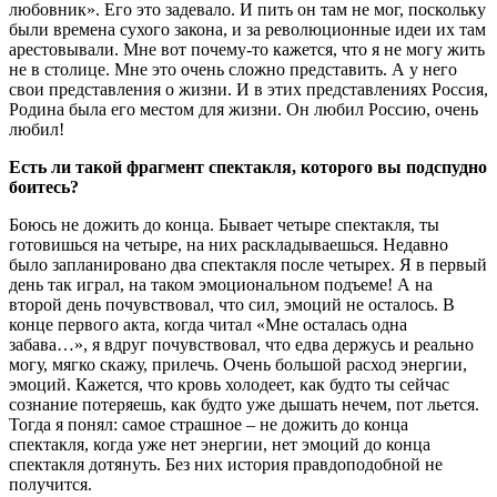
любовник». Его это задевало. И пить он там не мог, поскольку
были времена сухого закона, и за революционные идеи их там
арестовывали. Мне вот почему-то кажется, что я не могу жить
не в столице. Мне это очень сложно представить. А у него
свои представления о жизни. И в этих представлениях Россия,
Родина была его местом для жизни. Он любил Россию, очень
любил!
Есть ли такой фрагмент спектакля, которого вы подспудно
боитесь?
Боюсь не дожить до конца. Бывает четыре спектакля, ты
готовишься на четыре, на них раскладываешься. Недавно
было запланировано два спектакля после четырех. Я в первый
день так играл, на таком эмоциональном подъеме! А на
второй день почувствовал, что сил, эмоций не осталось. В
конце первого акта, когда читал «Мне осталась одна
забава…», я вдруг почувствовал, что едва держусь и реально
могу, мягко скажу, прилечь. Очень большой расход энергии,
эмоций. Кажется, что кровь холодеет, как будто ты сейчас
сознание потеряешь, как будто уже дышать нечем, пот льется.
Тогда я понял: самое страшное – не дожить до конца
спектакля, когда уже нет энергии, нет эмоций до конца
спектакля дотянуть. Без них история правдоподобной не
получится.