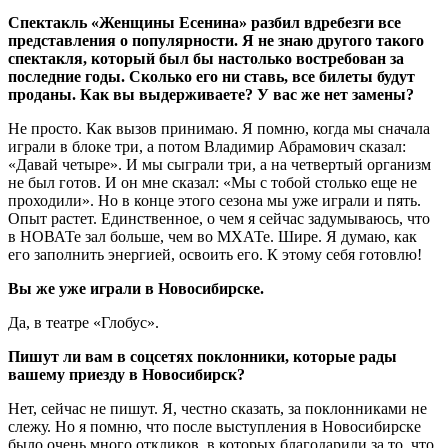
Спектакль «Женщины Есенина» разбил вдребезги все
представления о популярности. Я не знаю другого такого
спектакля, который был бы настолько востребован за
последние годы. Сколько его ни ставь, все билеты будут
проданы. Как вы выдерживаете? У вас же нет замены?
Не просто. Как вызов принимаю. Я помню, когда мы сначала
играли в блоке три, а потом Владимир Абрамович сказал:
«Давай четыре». И мы сыграли три, а на четвертый организм
не был готов. И он мне сказал: «Мы с тобой столько еще не
проходили». Но в конце этого сезона мы уже играли и пять.
Опыт растет. Единственное, о чем я сейчас задумываюсь, что
в НОВАТе зал больше, чем во МХАТе. Шире. Я думаю, как
его заполнить энергией, освоить его. К этому себя готовлю!
Вы же уже играли в Новосибирске.
Да, в театре «Глобус».
Пишут ли вам в соцсетях поклонники, которые рады
вашему приезду в Новосибирск?
Нет, сейчас не пишут. Я, честно сказать, за поклонниками не
слежу. Но я помню, что после выступления в Новосибирске
было очень много откликов, в которых благодарили за то, что