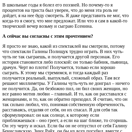
В школьные годы я болел его поэзией. Но почему-то я
процентов на триста был уверен, что до меня эта роль не
дойдет, я на нее буду смотреть. Я даже представить не мог, что
когда-то я смогу, что мне предложат. Или что я сам в какой-то
творческий вечер возьму и сыграю Есенина.
А сейчас вы согласны с этим прочтением?
Я просто не знаю, какой из спектаклей вы смотрели, потому
что спектакли Галины Полищук трудно играть. В них чуть-
чуть не так сыграешь, и получается другой персонаж. Его
история становится либо плоской: он только бабник, пьяница,
драчун. Черт во плоти! Получается, только если хорошо
сыграть. К этому мы стремимся, и тогда каждый раз
получается реальный, выпуклый, сложный образ. Там все
решают миллиметры. У Галины чуть-чуть не доиграл – ничего
не получится. Да, он безбожно пил, он бил своих женщин, но
все равно мотив любви – главный. И то, как он расставался с
женщинами, и то, как он обратно приходил. Я считаю, что он
так сильно любил, что, понимая собственную обреченность,
расставаясь, отдаляя от себя, он их спасал. Я для себя так
сформулировал: он как солнце, к которому если
приближаешься – оно греет, а если на шаг ближе, то сгоришь.
Он эту черту и искал. Если бы он не отпустил от себя Галину
Бениславскую, Зину Райх, он бы их всех погубил, вместе с