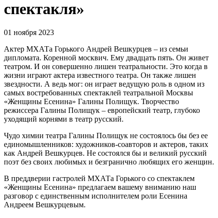
спектакля»
01 ноября 2023
Актер МХАТа Горького Андрей Вешкурцев – из семьи
дипломата. Коренной москвич. Ему двадцать пять. Он живет
театром. И он совершенно лишен театральности. Это когда в
жизни играют актера известного театра. Он также лишен
звездности. А ведь мог: он играет ведущую роль в одном из
самых востребованных спектаклей театральной Москвы
«Женщины Есенина» Галины Полищук. Творчество
режиссера Галины Полищук – европейский театр, глубоко
уходящий корнями в театр русский.
Чудо химии театра Галины Полищук не состоялось бы без ее
единомышленников: художников-соавторов и актеров, таких
как Андрей Вешкурцев. Не состоялся бы и великий русский
поэт без своих любимых и безгранично любящих его женщин.
В преддверии гастролей МХАТа Горького со спектаклем
«Женщины Есенина» предлагаем вашему вниманию наш
разговор с единственным исполнителем роли Есенина
Андреем Вешкурцевым.