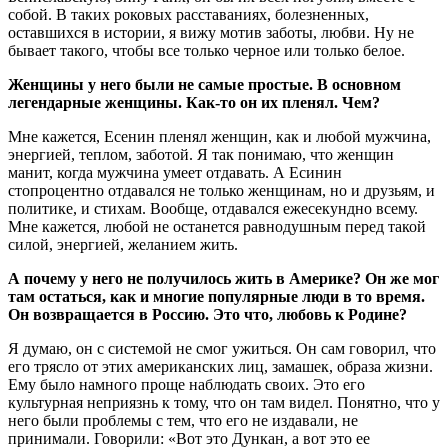
собой. В таких роковых расставаниях, болезненных,
оставшихся в истории, я вижу мотив заботы, любви. Ну не
бывает такого, чтобы все только черное или только белое.
Женщины у него были не самые простые. В основном
легендарные женщины. Как-то он их пленял. Чем?
Мне кажется, Есенин пленял женщин, как и любой мужчина,
энергией, теплом, заботой. Я так понимаю, что женщин
манит, когда мужчина умеет отдавать. А Есинин
стопроцентно отдавался не только женщинам, но и друзьям, и
политике, и стихам. Вообще, отдавался ежесекундно всему.
Мне кажется, любой не останется равнодушным перед такой
силой, энергией, желанием жить.
А почему у него не получилось жить в Америке? Он же мог
там остаться, как и многие популярные люди в то время.
Он возвращается в Россию. Это что, любовь к Родине?
Я думаю, он с системой не смог ужиться. Он сам говорил, что
его трясло от этих американских лиц, замашек, образа жизни.
Ему было намного проще наблюдать своих. Это его
культурная неприязнь к тому, что он там видел. Понятно, что у
него были проблемы с тем, что его не издавали, не
принимали. Говорили: «Вот это Дункан, а вот это ее