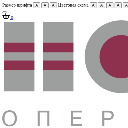
Размер шрифта
Цветовая схема
A
A
A
A
A
A
A
A
0