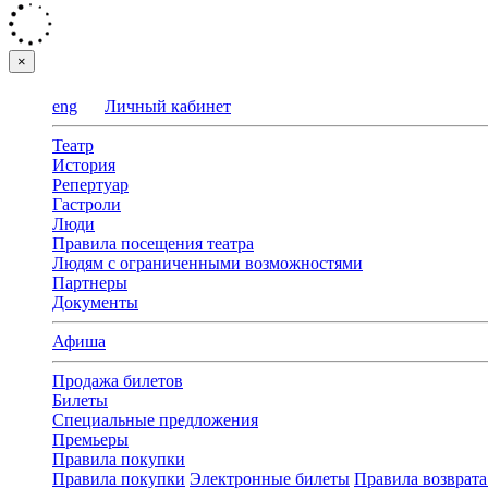
×
eng
Личный кабинет
Театр
История
Репертуар
Гастроли
Люди
Правила посещения театра
Людям с ограниченными возможностями
Партнеры
Документы
Афиша
Продажа билетов
Билеты
Специальные предложения
Премьеры
Правила покупки
Правила покупки
Электронные билеты
Правила возврата