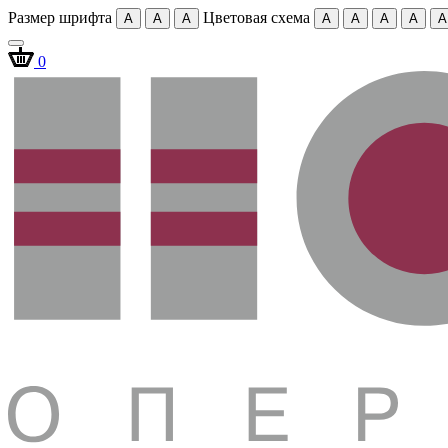
Размер шрифта
Цветовая схема
A
A
A
A
A
A
A
A
0