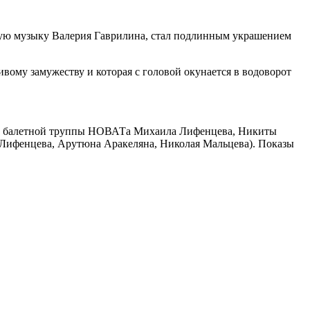
ую музыку Валерия Гаврилина, стал подлинным украшением
вому замужеству и которая с головой окунается в водоворот
ров балетной труппы НОВАТа Михаила Лифенцева, Никиты
 Лифенцева, Арутюна Аракеляна, Николая Мальцева). Показы