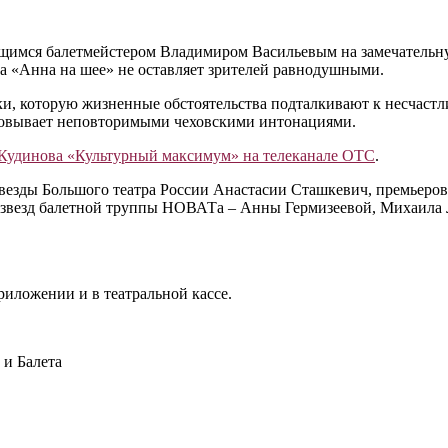
щимся балетмейстером Владимиром Васильевым на замечательн
а «Анна на шее» не оставляет зрителей равнодушными.
и, которую жизненные обстоятельства подталкивают к несчастли
аровывает неповторимыми чеховскими интонациями.
 Кудинова «Культурный максимум» на телеканале ОТС
.
м звезды Большого театра России Анастасии Сташкевич, премье
ем звезд балетной труппы НОВАТа – Анны Гермизеевой, Михаила
риложении и в театральной кассе.
и Балета