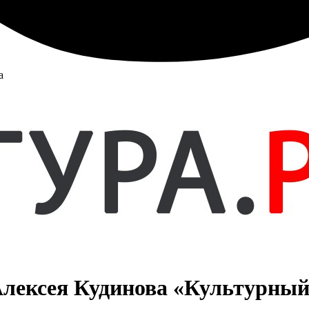
а
Алексея Кудинова «Культурны