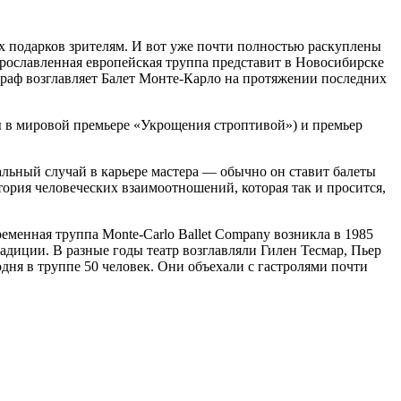
х подарков зрителям. И вот уже почти полностью раскуплены
Прославленная европейская труппа представит в Новосибирске
аф возглавляет Балет Монте-Карло на протяжении последних
ы в мировой премьере «Укрощения строптивой») и премьер
льный случай в карьере мастера — обычно он ставит балеты
ория человеческих взаимоотношений, которая так и просится,
еменная труппа Monte-Carlo Ballet Company возникла в 1985
адиции. В разные годы театр возглавляли Гилен Тесмар, Пьер
ня в труппе 50 человек. Они объехали с гастролями почти