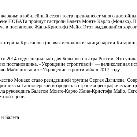
 жарким: в юбилейный сезон театр преподнесет много достойны
 сцене НОВАТа пройдут гастроли Балета Монте-Карло (Монако). 
а в постановке Жана-Кристофа Майо. Этот выдающийся хореогр
 Екатерина Крысанова (первая исполнительница партии Катарин
 2014 году специально для Большого театра России. Это уника
нию постановщика, «Укрощение строптивой» — великолепная ист
рло Майо поставил «Укрощение строптивой» в 2017 году.
яжество Монако стало резиденцией труппы Сергея Дягилева. Совр
ринцессы Ганноверской возродить в стране хореографические тр
ила руководить Балетом Монте-Карло Жана-Кристофа Майо. Сегод
етной сцене.
и Балета