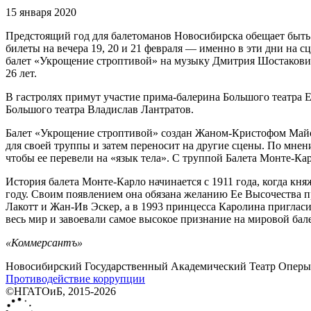
15 января 2020
Предстоящий год для балетоманов Новосибирска обещает быть
билеты на вечера 19, 20 и 21 февраля — именно в эти дни на
балет «Укрощение строптивой» на музыку Дмитрия Шостакович
26 лет.
В гастролях примут участие прима-балерина Большого театра
Большого театра Владислав Лантратов.
Балет «Укрощение строптивой» создан Жаном-Кристофом Майо в
для своей труппы и затем переносит на другие сцены. По мне
чтобы ее перевели на «язык тела». С труппой Балета Монте-Ка
История балета Монте-Карло начинается с 1911 года, когда кн
году. Своим появлением она обязана желанию Ее Высочества п
Лакотт и Жан-Ив Эскер, а в 1993 принцесса Каролина приглас
весь мир и завоевали самое высокое признание на мировой бал
«Коммерсантъ»
Новосибирский Государственный Академический Театр Оперы 
Противодействие коррупции
©НГАТОиБ, 2015-2026