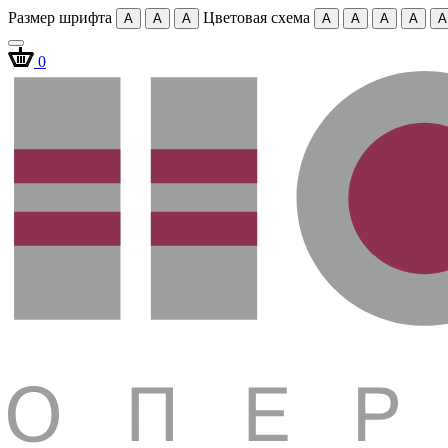
Размер шрифта
Цветовая схема
A
A
A
A
A
A
A
A
0