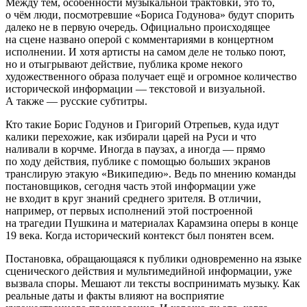
Между тем, особенности музыкальной трактовки, это то,
о чём люди, посмотревшие «Бориса Годунова» будут спорить
далеко не в первую очередь. Официально происходящее
на сцене названо оперой с комментариями в концертном
исполнении. И хотя артисты на самом деле не только поют,
но и отыгрывают действие, публика кроме некого
художественного образа получает ещё и огромное количество
исторической информации — текстовой и визуальной.
А также — русские субтитры.
Кто такие Борис Годунов и Григорий Отрепьев, куда идут
калики перехожие, как избирали царей на Руси и что
наливали в корчме. Иногда в паузах, а иногда — прямо
по ходу действия, публике с помощью больших экранов
транслирую этакую «Википедию». Ведь по мнению команды
постановщиков, сегодня часть этой информации уже
не входит в круг знаний среднего зрителя. В отличии,
например, от первых исполнений этой построенной
на трагедии Пушкина и материалах Карамзина оперы в конце
19 века. Когда исторический контекст был понятен всем.
Постановка, обращающаяся к публики одновременно на языке
сценического действия и мультимедийной информации, уже
вызвала споры. Мешают ли тексты воспринимать музыку. Как
реальные даты и факты влияют на восприятие