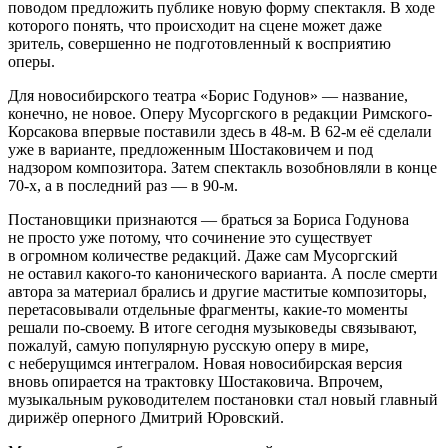
поводом предложить публике новую форму спектакля. В ходе
которого понять, что происходит на сцене может даже
зритель, совершенно не подготовленный к восприятию
оперы.
Для новосибирского театра «Борис Годунов» — название,
конечно, не новое. Оперу Мусоргского в редакции Римского-
Корсакова впервые поставили здесь в 48-м. В 62-м её сделали
уже в варианте, предложенным Шостаковичем и под
надзором композитора. Затем спектакль возобновляли в конце
70-х, а в последний раз — в 90-м.
Постановщики признаются — браться за Бориса Годунова
не просто уже потому, что сочинение это существует
в огромном количестве редакций. Даже сам Мусоргский
не оставил какого-то канонического варианта. А после смерти
автора за материал брались и другие маститые композиторы,
перетасовывали отдельные фрагменты, какие-то моменты
решали по-своему. В итоге сегодня музыковеды связывают,
пожалуй, самую популярную русскую оперу в мире,
с неберущимся интегралом. Новая новосибирская версия
вновь опирается на трактовку Шостаковича. Впрочем,
музыкальным руководителем постановки стал новый главный
дирижёр оперного Дмитрий Юровский.