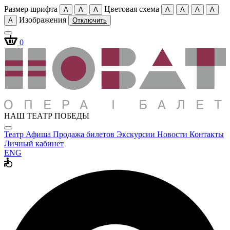
Размер шрифта
Цветовая схема
A
A
A
A
A
A
A
Изображения
A
Отключить
0
НАШ ТЕАТР ПОБЕДЫ
Театр
Афиша
Продажа билетов
Экскурсии
Новости
Контакты
Личный кабинет
ENG