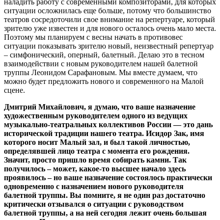
наладить работу с современными композиторами, для которых
ситуации осложнилась еще больше, потому что большинство
театров сосредоточили свое внимание на репертуаре, который
зрителю уже известен и для нового осталось очень мало места.
Поэтому мы планируем с весны начать в противовес
ситуации показывать зрителю новый, неизвестный репертуар
– симфонический, оперный, балетный. Делаю это в тесном
взаимодействии с новым руководителем нашей балетной
труппы Леонидом Сарафановым. Мы вместе думаем, что
можно будет предложить нового и современного на Малой
сцене.
Дмитрий Михайлович, я думаю, что ваше назначение
художественным руководителем одного из ведущих
музыкально-театральных коллективов России — это дань
исторической традиции нашего театра. Исидор Зак, имя
которого носит Малый зал, и был такой личностью,
определявшей лицо театра с момента его рождения.
Значит, просто пришло время собирать камни. Так
получилось – может, какое-то высшее начало здесь
проявилось – но ваше назначение состоялось практически
одновременно с назначением нового руководителя
балетной труппы. Вы помните, я не один раз достаточно
критически отзывался о ситуации с руководством
балетной труппы, а на ней сегодня лежит очень большая