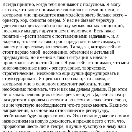
Всегда приятно, когда тебя понимают с полуслова. Я могу
сказать, что такое понимание сложилось с теми цехами, с
которыми мне приходится взаимодействовать больше всего –
оркестр, хор, солисты оперы. У нас не бывает чересчур
длительных дискуссий по поводу музыкальных концепций,
поскольку мы друг друга знаем и чувствуем. Есть такое
понятие - «расти вместе с поставленными задачами», и, я
надеюсь, что сейчас такой рост предстоит и мне самому, и
нашему творческому коллективу. Та задача, которая сейчас
стоит передо мной, несомненно, объемней и детальней
предыдущих, но именно в такой ситуации в идеале
происходит личностный рост. Я уже сейчас понимаю, что мои
многочисленные идеи - репертуарные, творческие,
стратегические - необходимо еще лучше формулировать и
структурировать. Я прекрасно осознаю, что людям, с
которыми мне в основном предстоит работать, также
необходимо понимать, что и как мы делаем дальше. При этом
ни о каких революциях сейчас речь не идет. Да, сейчас театр
находится в хорошем состоянии во всех смыслах этого слова,
и я не чувствую необходимости что-то резко менять. Какие-то
направления, в основном относящиеся к репертуару,
необходимо будет корректировать. Это связано даже не с моим
назначением на новую должность, а прежде всего с тем, что,
проработав шесть лет в театре, я лучше чувствую к чему наш
зритель готов, а к чему еще нет. К примеру, сейчас я уже