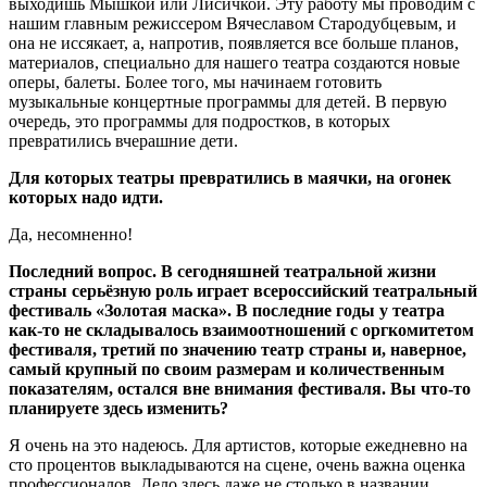
выходишь Мышкой или Лисичкой. Эту работу мы проводим с
нашим главным режиссером Вячеславом Стародубцевым, и
она не иссякает, а, напротив, появляется все больше планов,
материалов, специально для нашего театра создаются новые
оперы, балеты. Более того, мы начинаем готовить
музыкальные концертные программы для детей. В первую
очередь, это программы для подростков, в которых
превратились вчерашние дети.
Для которых театры превратились в маячки, на огонек
которых надо идти.
Да, несомненно!
Последний вопрос. В сегодняшней театральной жизни
страны серьёзную роль играет всероссийский театральный
фестиваль «Золотая маска». В последние годы у театра
как-то не складывалось взаимоотношений с оргкомитетом
фестиваля, третий по значению театр страны и, наверное,
самый крупный по своим размерам и количественным
показателям, остался вне внимания фестиваля. Вы что-то
планируете здесь изменить?
Я очень на это надеюсь. Для артистов, которые ежедневно на
сто процентов выкладываются на сцене, очень важна оценка
профессионалов. Дело здесь даже не столько в названии