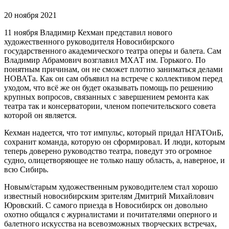
20 ноября 2021
11 ноября Владимир Кехман представил нового
художественного руководителя Новосибирского
государственного академического театра оперы и балета. Сам
Владимир Абрамович возглавил МХАТ им. Горького. По
понятным причинам, он не сможет плотно заниматься делами
НОВАТа. Как он сам объявил на встрече с коллективом перед
уходом, что всё же он будет оказывать помощь по решению
крупных вопросов, связанных с завершением ремонта как
театра так и консерватории, членом попечительского совета
которой он является.
Кехман надеется, что тот импульс, который придал НГАТОиБ,
сохранит команда, которую он сформировал. И люди, которым
теперь доверено руководство театра, поведут это огромное
судно, олицетворяющее не только нашу область, а, наверное, и
всю Сибирь.
Новым/старым художественным руководителем стал хорошо
известный новосибирским зрителям Дмитрий Михайлович
Юровский. С самого приезда в Новосибирск он довольно
охотно общался с журналистами и почитателями оперного и
балетного искусства на всевозможных творческих встречах,