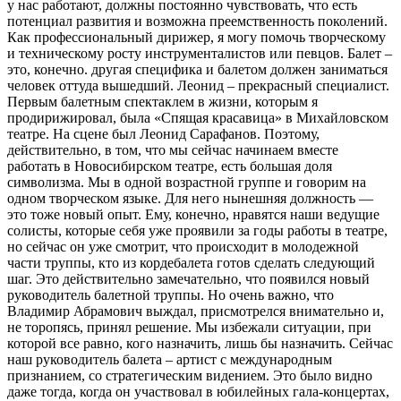
у нас работают, должны постоянно чувствовать, что есть
потенциал развития и возможна преемственность поколений.
Как профессиональный дирижер, я могу помочь творческому
и техническому росту инструменталистов или певцов. Балет –
это, конечно. другая специфика и балетом должен заниматься
человек оттуда вышедший. Леонид – прекрасный специалист.
Первым балетным спектаклем в жизни, которым я
продирижировал, была «Спящая красавица» в Михайловском
театре. На сцене был Леонид Сарафанов. Поэтому,
действительно, в том, что мы сейчас начинаем вместе
работать в Новосибирском театре, есть большая доля
символизма. Мы в одной возрастной группе и говорим на
одном творческом языке. Для него нынешняя должность —
это тоже новый опыт. Ему, конечно, нравятся наши ведущие
солисты, которые себя уже проявили за годы работы в театре,
но сейчас он уже смотрит, что происходит в молодежной
части труппы, кто из кордебалета готов сделать следующий
шаг. Это действительно замечательно, что появился новый
руководитель балетной труппы. Но очень важно, что
Владимир Абрамович выждал, присмотрелся внимательно и,
не торопясь, принял решение. Мы избежали ситуации, при
которой все равно, кого назначить, лишь бы назначить. Сейчас
наш руководитель балета – артист с международным
признанием, со стратегическим видением. Это было видно
даже тогда, когда он участвовал в юбилейных гала-концертах,