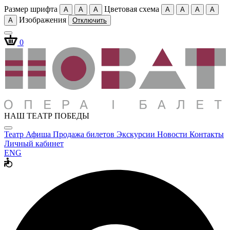
Размер шрифта
Цветовая схема
A
A
A
A
A
A
A
Изображения
A
Отключить
0
НАШ ТЕАТР ПОБЕДЫ
Театр
Афиша
Продажа билетов
Экскурсии
Новости
Контакты
Личный кабинет
ENG