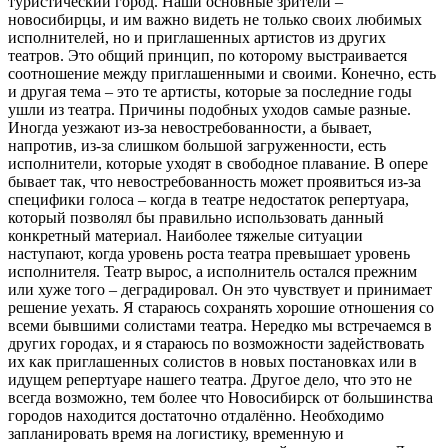
туристический город. Наши основные зрители –
новосибирцы, и им важно видеть не только своих любимых
исполнителей, но и приглашенных артистов из других
театров. Это общий принцип, по которому выстраивается
соотношение между приглашенными и своими. Конечно, есть
и другая тема – это те артисты, которые за последние годы
ушли из театра. Причины подобных уходов самые разные.
Иногда уезжают из-за невостребованности, а бывает,
напротив, из-за слишком большой загруженности, есть
исполнители, которые уходят в свободное плавание. В опере
бывает так, что невостребованность может проявиться из-за
специфики голоса – когда в театре недостаток репертуара,
который позволял бы правильно использовать данный
конкретный материал. Наиболее тяжелые ситуации
наступают, когда уровень роста театра превышает уровень
исполнителя. Театр вырос, а исполнитель остался прежним
или хуже того – деградировал. Он это чувствует и принимает
решение уехать. Я стараюсь сохранять хорошие отношения со
всеми бывшими солистами театра. Нередко мы встречаемся в
других городах, и я стараюсь по возможности задействовать
их как приглашенных солистов в новых постановках или в
идущем репертуаре нашего театра. Другое дело, что это не
всегда возможно, тем более что Новосибирск от большинства
городов находится достаточно отдалённо. Необходимо
запланировать время на логистику, временную и