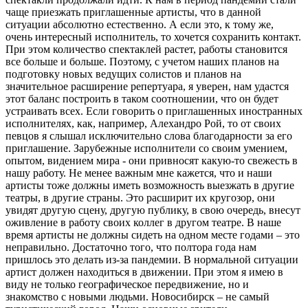
чаще приезжать приглашенные артисты, что в данной
ситуации абсолютно естественно. А если это, к тому же,
очень интересный исполнитель, то хочется сохранить контакт.
При этом количество спектаклей растет, работы становится
все больше и больше. Поэтому, с учетом наших планов на
подготовку новых ведущих солистов и планов на
значительное расширение репертуара, я уверен, нам удастся
этот баланс построить в таком соотношении, что он будет
устраивать всех. Если говорить о приглашенных иностранных
исполнителях, как, например, Алехандро Рой, то от своих
певцов я слышал исключительно слова благодарности за его
приглашение. Зарубежные исполнители со своим умением,
опытом, видением мира - они привносят какую-то свежесть в
нашу работу. Не менее важным мне кажется, что и наши
артисты тоже должны иметь возможность выезжать в другие
театры, в другие страны. Это расширит их кругозор, они
увидят другую сцену, другую публику, в свою очередь, внесут
оживление в работу своих коллег в другом театре. В наше
время артисты не должны сидеть на одном месте годами – это
неправильно. Достаточно того, что полтора года нам
пришлось это делать из-за пандемии. В нормальной ситуации
артист должен находиться в движении. При этом я имею в
виду не только географическое передвижение, но и
знакомство с новыми людьми. Новосибирск – не самый