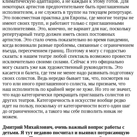
климатическую адаптацию, а не каждый к этому готов. Для
некоторых артистов предпочтительнее быть приглашенным
исполнителем, а не служить в труппе на текущем репертуаре.
Это повсеместная практика для Европы, где многие театры не
имеют своих трупп, и работают только с приглашенными
исполнителями. Это, конечно, не вариант для нас, поскольку
репертуарный театр должен иметь своих постоянных
артистов. Это стало очень показательно во время пандемии,
когда возникали разные проблемы, связанные с ограничением
въезда, пересечением границ. Поэтому я могу с гордостью
сказать: в нашем театре любой спектакль возможно провести
исключительно своими силами. Сейчас я это официально
могу сказать уже как художественный руководитель. Это
касается и балета, где тем не менее надо развивать подготовку
своих солистов. Ведь нередко бывает так, что, посмотрев на
того или иного приглашенного солиста, мы признаем, что
наш исполнитель по крайней мере не хуже. Но это не значит,
что надо категорически прекращать приглашать солистов из
других театров. Категоричность в искусстве вообще редко
идет на пользу, поскольку от категоричности всего один шаг
до ограниченности, а такого мы себе позволить никак не
можем.
Дмитрий Михайлович, очень важный вопрос работы с
детьми. Я тут недавно посчитал и выявил потрясающую