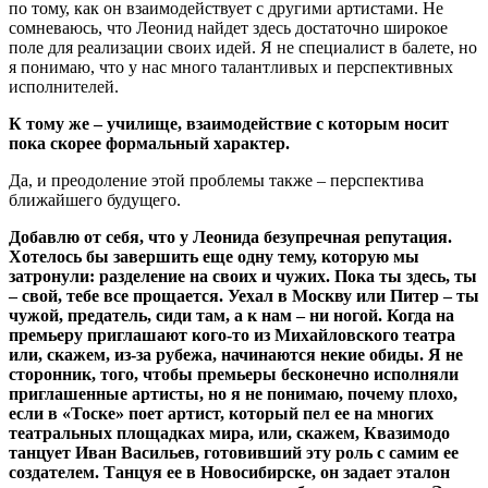
по тому, как он взаимодействует с другими артистами. Не
сомневаюсь, что Леонид найдет здесь достаточно широкое
поле для реализации своих идей. Я не специалист в балете, но
я понимаю, что у нас много талантливых и перспективных
исполнителей.
К тому же – училище, взаимодействие с которым носит
пока скорее формальный характер.
Да, и преодоление этой проблемы также – перспектива
ближайшего будущего.
Добавлю от себя, что у Леонида безупречная репутация.
Хотелось бы завершить еще одну тему, которую мы
затронули: разделение на своих и чужих. Пока ты здесь, ты
– свой, тебе все прощается. Уехал в Москву или Питер – ты
чужой, предатель, сиди там, а к нам – ни ногой. Когда на
премьеру приглашают кого-то из Михайловского театра
или, скажем, из-за рубежа, начинаются некие обиды. Я не
сторонник, того, чтобы премьеры бесконечно исполняли
приглашенные артисты, но я не понимаю, почему плохо,
если в «Тоске» поет артист, который пел ее на многих
театральных площадках мира, или, скажем, Квазимодо
танцует Иван Васильев, готовивший эту роль с самим ее
создателем. Танцуя ее в Новосибирске, он задает эталон