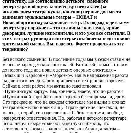
статистику. По соотношению детского, семейного
репертуара к общему количеству спектаклей (за
исключением театра кукол, конечно) первые два места
занимают музыкальные театры – НОВАТ и
Новосибирский музыкальный театр. Их подход к детскому
репертуару поражает – это отличные костюмы, яркие
декорации, лучшие исполнители, и это уже все отметили. В
этих театрах руководители всерьез озабочены подготовкой
зрительской смены. Вы, надеюсь, будете продолжать эту
тенденцию?
Без всякого сомнения. В последние годы мы в сезон ставим не
менее четырех детских спектаклей. Вот и сейчас мы готовим
до нового года два новых детских оперных спектакля –
«Малыш и Карлсон» и «Морозко». Наша напряженная работа
над детским репертуаром привлекла в театр нового зрителя.
Сейчас в этой работе мы активно задействовали
«Пушкинскую карту». Вы, конечно, знаете, что по работе с
«Пушкинской картой» наш театр стал бесспорным лидером.
Это прекрасно, что на каждом спектакле мы видим в стенах
театра множество новых лиц. Играть детские спектакли, не
менее, а, порой, гораздо сложнее. Работа с детьми, вообще,
невероятно ответственная. Но, работая в детском репертуаре,
исполнители вырабатывают заметную гибкость, что
естественно, когда сегодня ты поешь в «Аиде», а завтра –