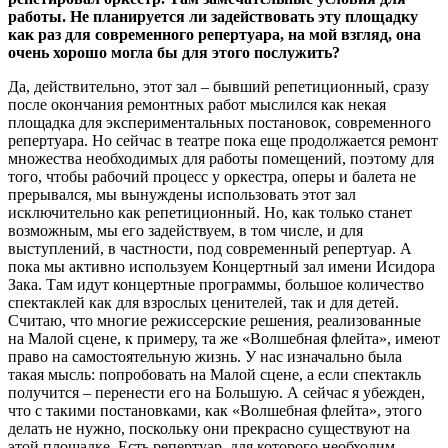
работы. Не планируется ли задействовать эту площадку
как раз для современного репертуара, на мой взгляд, она
очень хорошо могла бы для этого послужить?
Да, действительно, этот зал – бывший репетиционный, сразу
после окончания ремонтных работ мыслился как некая
площадка для экспериментальных постановок, современного
репертуара. Но сейчас в театре пока еще продолжается ремонт
множества необходимых для работы помещений, поэтому для
того, чтобы рабочий процесс у оркестра, оперы и балета не
прерывался, мы вынуждены использовать этот зал
исключительно как репетиционный. Но, как только станет
возможным, мы его задействуем, в том числе, и для
выступлений, в частности, под современный репертуар. А
пока мы активно используем Концертный зал имени Исидора
Зака. Там идут концертные программы, большое количество
спектаклей как для взрослых ценителей, так и для детей.
Считаю, что многие режиссерские решения, реализованные
на Малой сцене, к примеру, та же «Волшебная флейта», имеют
право на самостоятельную жизнь. У нас изначально была
такая мысль: попробовать на Малой сцене, а если спектакль
получится – перенести его на Большую. А сейчас я убежден,
что с такими постановками, как «Волшебная флейта», этого
делать не нужно, поскольку они прекрасно существуют на
этой площадке. Есть репертуар, для которого необходим