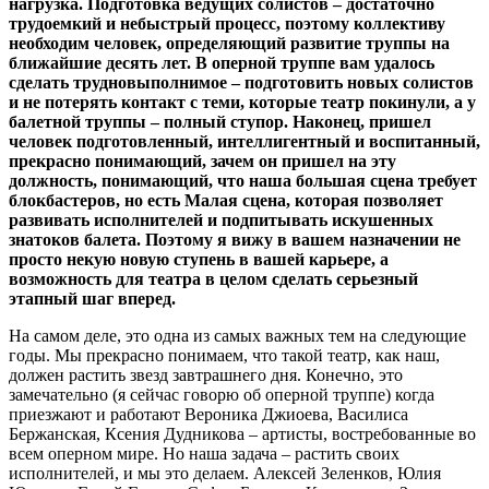
нагрузка. Подготовка ведущих солистов – достаточно
трудоемкий и небыстрый процесс, поэтому коллективу
необходим человек, определяющий развитие труппы на
ближайшие десять лет. В оперной труппе вам удалось
сделать трудновыполнимое – подготовить новых солистов
и не потерять контакт с теми, которые театр покинули, а у
балетной труппы – полный ступор. Наконец, пришел
человек подготовленный, интеллигентный и воспитанный,
прекрасно понимающий, зачем он пришел на эту
должность, понимающий, что наша большая сцена требует
блокбастеров, но есть Малая сцена, которая позволяет
развивать исполнителей и подпитывать искушенных
знатоков балета. Поэтому я вижу в вашем назначении не
просто некую новую ступень в вашей карьере, а
возможность для театра в целом сделать серьезный
этапный шаг вперед.
На самом деле, это одна из самых важных тем на следующие
годы. Мы прекрасно понимаем, что такой театр, как наш,
должен растить звезд завтрашнего дня. Конечно, это
замечательно (я сейчас говорю об оперной труппе) когда
приезжают и работают Вероника Джиоева, Василиса
Бержанская, Ксения Дудникова – артисты, востребованные во
всем оперном мире. Но наша задача – растить своих
исполнителей, и мы это делаем. Алексей Зеленков, Юлия