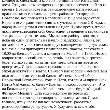
концерты, спектакли, а кто-то в принципе боится и сидит
дома. Это данность, которую я встречаю повсеместно. В то же
время в Новосибирске мы, за исключением пяти месяцев,
практически все остальное время работали беспрерывно.
Повторяю, все познаётся в сравнении. В целом ряде стран
Европы все ограничения сняты, с учетом наличия QR-кода, а
народ на концерты и спектакли не идет. Нужно время, чтобы
люди почувствовали себя безопаснее, увереннее и вернулись в
театры и концертные залы. Мы начали работу с кодами, и
пока ни один спектакль не начали с задержкой. Значит, это
возможно. А у нас спектакли идут одновременно в двух залах.
Конечно, нам приходится планировать, скажем, спектакль в
18.00 на Большой сцене, а концерт на Малой – в 19.00. Но это
вопрос технический, главное, чтобы был зритель, а зритель
будет только тогда, когда мы ему предложим интересную
программу. Спрос рождает предложение и наоборот, этот
закон действует и в театре. Сейчас у нас хороший момент. Мы
подготовили интересный балетный спектакль «Собор
Парижской Богоматери» Ролана Пети, готовим «Опричника»
Петра Чайковского, балет «Тщетная предосторожность». Это
на Большой сцене. А на Малой в том числе будет «Свадьба
Фигаро» Моцарта. Есть еще несколько интересных
постановок, о которых говорить преждевременно. Самое
главное, что у нас появилась возможность работать с
разносторонним репертуаром. Я буду делать все, чтобы