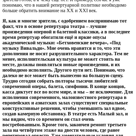
понимаю, что в нашей репертуарной политике необходимо
больше обратить внимание на XX и XXI век.
Я, как и многие зрители, с одобрением воспринимаю тот
факт, что в основе репертуара театра – лучшие
произведения оперной и балетной классики, а в последнее
время репертуар обогатили ещё и яркие опусы
академической музыки: «Бетховенские вечера», «Под
музыку Вивальди». Мне очень нравится и то, что эти
дополнения не носят разрушительного характера. Тем не
менее, исполнительская культура не может стоять на
месте, должны появляться новые произведения, и их
необходимо исполнять. Другого пути нет. Понимаю, что
далеко не все может быть вынесено на большую сцену.
Трудно сегодня собрать полторы тысячи любителей
современной оперы, балета, симфонии. В конце концов,
касса диктует все во всем мире, и мы – не исключение. Для
исполнения современного, малоизвестного репертуара в
европейских и азиатских залах существуют специальные
конструктивные решения, чтобы уменьшить зал вдвое,
создав камерную обстановку. В театре есть Малый зал, и
мы видим, что со временем он стал очень
востребованным. Кроме того, закончен ремонт третьего
зала на четвёртом этаже на двести человек, где ранее
репетировал оркестр. Там замечательные условия для