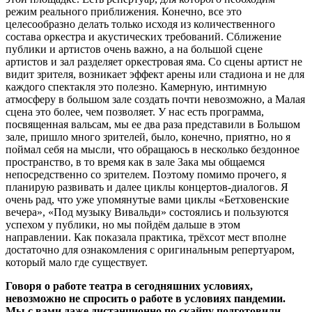
режим реального приближения. Конечно, все это
целесообразно делать только исходя из количественного
состава оркестра и акустических требований. Сближение
публики и артистов очень важно, а на большой сцене
артистов и зал разделяет оркестровая яма. Со сцены артист не
видит зрителя, возникает эффект арены или стадиона и не для
каждого спектакля это полезно. Камерную, интимную
атмосферу в большом зале создать почти невозможно, а Малая
сцена это более, чем позволяет. У нас есть программа,
посвященная вальсам, мы ее два раза представили в Большом
зале, пришло много зрителей, было, конечно, приятно, но я
поймал себя на мысли, что обращаюсь в несколько бездонное
пространство, в то время как в зале Зака мы общаемся
непосредственно со зрителем. Поэтому помимо прочего, я
планирую развивать и далее циклы концертов-диалогов. Я
очень рад, что уже упомянутые вами циклы «Бетховенские
вечера», «Под музыку Вивальди» состоялись и пользуются
успехом у публики, но мы пойдём дальше в этом
направлении. Как показала практика, трёхсот мест вполне
достаточно для ознакомления с оригинальным репертуаром,
который мало где существует.
Говоря о работе театра в сегодняшних условиях,
невозможно не спросить о работе в условиях пандемии.
Мы с вами даже дистанционно по скайпу подготовили