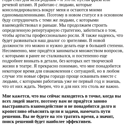
речевой штамп. Я работаю с людьми, которые
консолидировались вокруг меня и остаются моими
единомышленниками. Поэтому в новом статусе я в основном
буду сотрудничать с теми же людьми, с которыми
взаимодействовал и раньше. Мы продолжаем строить
определенную репертуарную стратегию, заботиться о том,
чтобы артисты профессионально росли. Я также надеюсь, что
будет развиваться наш диалог со зрителями. В новой
должности это можно и нужно делать еще в большей степени.
Несомненно, мне придётся заниматься множеством вопросов,
с которыми я ранее не сталкивался, и постепенно еще
подробнее вникать в детали, без которых нет творческой
жизни в театре. Я прекрасно понимаю, что мне понадобится
некоторое время для ознакомления с ситуацией, но в любом
случае эти новые сферы гораздо проще осваивать вместе с
людьми, с которыми работаешь уже не первый год и знаешь,
что от них ждать. Уверен, что и для них это столь же важно.
Мне кажется, что вы сейчас находитесь в точке, когда вы
всех людей знаете, поэтому вам не придётся заново
выстраивать взаимодействие и не понадобится долго и
кропотливо объяснять цели и задачи, намечать пути
решения. Вы не будете на это тратить время, а значит,
поиск решений будет наиболее эффективен.