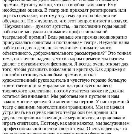
премии. Артисту важно, что его вообще замечают. Ему
необходима оценка. В театр они приходят репетировать или
играть спектакль, поэтому эту тему артисты обычно не
обсуждают. Но я чувствую, что этот вопрос витает в воздухе.
"Неужели мы, - думают артисты, - за последние годы нашей
работы не заслужили внимания профессиональной
театральной премии? Ведь раньше эта премия неоднократно
присуждалась солистам и постановкам театра. Неужели наша
работа изо дня в день не заслуживает внимательного,
объективного, доброжелательного рассмотрения?" Это тонкая
тема, но я очень надеюсь, что в скором времени мы начнем
диалог с оргкомитетом фестиваля. Я всегда очень открыт для
того, чтобы услышать пожелания и критику. Как дирижер я
спокойно отношусь к любым премиям, но как
художественный руководитель я чувствую гораздо большую
ответственность за моральный настрой всего нашего
творческого коллектива, поэтому эта тема также не должна
остаться без внимания. Мы работаем не в пустыне и нам
важно мнение зрителей и мнение экспертов. У нас огромный
театр с давними многолетними традициями. Мы не начали
устраивать на сценах нашего театра бои без правил или
другие спортивные зрелищные мероприятия, а продолжаем
играть спектакли. Поэтому, как мне кажется, мы заслуживаем
профессиональной оценки своего труда. Очень надеюсь, что
наше желание установить с оргкомитетом фестиваля