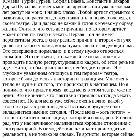
Юмаева, Гурий Гурьев, София Бачаева, Константин Захаров,
Дарья Шувалова и очень многие другие – они уже несколько
лет растут на моих и наших глазах. Любой артист стремится к
развитию, но расти он должен начинать, в первую очередь, в
своем театре. Да и далеко не каждый готов к кочевому образу
жизни. Считаю, что есть две причины, по которым артист
может оставить театр и уехать. Первая – он не имеет
перспективы роста, в силу разных причин, и вторая - он уже
дошел до такого уровня, когда нужно сделать следующий шаг.
Это совершенно нормально, и к этому нужно относиться
спокойно. Это не значит, что каждый сезон мы должны
проводить полную реструктуризацию кадров, об этом речь не
идет. На то, чтобы артист вырос, необходимо время. Я с
глубоким уважением отношусь к тем периодам театра,
которые были до меня - к истории и традициям. Мне очень
тепло на душе и от того, что происходит в настоящем. Но я
понимаю, что придет время, когда меня в этом театре уже не
будет. Это не значит, что я активно стремлюсь отсюда уехать -
совсем нет. Но для меня уже сейчас очень важно, какой у
этого театра завтрашний день. Поэтому в будущее надо
вкладываться именно сегодня. «После меня – хоть потоп», –
это не та жизненная позиция, с которой я солидарен. Я очень
рад, что у нас начинают налаживаться хорошие отношения с
консерваторией. Взаимодействие начинает происходить в
реальности, а не только на словах. Те артисты, которые сейчас