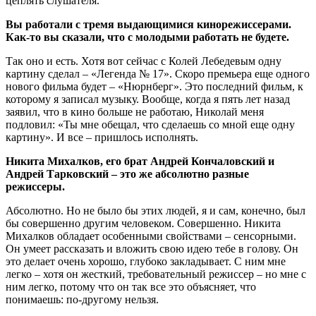
цеплять слушателя.
Вы работали с тремя выдающимися кинорежиссерами.
Как-то вы сказали, что с молодыми работать не будете.
Так оно и есть. Хотя вот сейчас с Колей Лебедевым одну
картину сделал – «Легенда № 17». Скоро премьера еще одного
нового фильма будет – «Нюрнберг». Это последний фильм, к
которому я записал музыку. Вообще, когда я пять лет назад
заявил, что в кино больше не работаю, Николай меня
подловил: «Ты мне обещал, что сделаешь со мной еще одну
картину». И все – пришлось исполнять.
Никита Михалков, его брат Андрей Кончаловский и
Андрей Тарковский – это же абсолютно разные
режиссеры.
Абсолютно. Но не было бы этих людей, я и сам, конечно, был
бы совершенно другим человеком. Совершенно. Никита
Михалков обладает особенными свойствами – сенсорными.
Он умеет рассказать и вложить свою идею тебе в голову. Он
это делает очень хорошо, глубоко закладывает. С ним мне
легко – хотя он жесткий, требовательный режиссер – но мне с
ним легко, потому что он так все это объясняет, что
понимаешь: по-другому нельзя.