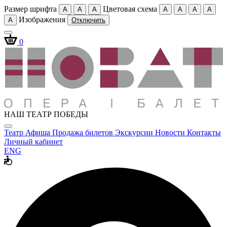
Размер шрифта
Цветовая схема
A
A
A
A
A
A
A
Изображения
A
Отключить
0
НАШ ТЕАТР ПОБЕДЫ
Театр
Афиша
Продажа билетов
Экскурсии
Новости
Контакты
Личный кабинет
ENG