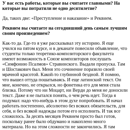
У вас есть работы, которые вы считаете главными? На
которые вы потратили не одно десятилетие?
Да, таких две: «Преступление и наказание» и Реквием.
Реквием вы считаете на сегодняшний день самым лучшим
своим произведением?
Как-то да. Где-то я уже рассказывал эту историю. Я еще
учился на пятом курсе, и в деканате повесили объявление, что
студенты только теоретико-композиторского факультета
имеют возможность в Союзе композиторов послушать
«Симфонию Псалмов» Стравинского. Выдали пропуска. Там
и Шостакович был. Меня это сочинение поразило своей
мрачной красотой. Какой-то глубинной бездной. Я помню,
что вышел оттуда пошатываясь. И еще латинский текст. Он
мне, конечно, не открылся, но фонетика его для меня стала
близка. Потому что ни Моцарт, ни Верди до меня не доносили
текст. Даже я не пытался понять, о чем речь идет. Тогда я
подумал: надо что-нибудь в этом духе попробовать. И начал
работать постепенно, абсолютно без всяких обязательств, для
себя, и без всякой надежды потом его исполнить. И так все
сложилось. За десять месяцев Реквием просто был готов,
поскольку ранее было обдумано и накоплено много
материала. Но на этом сложности не закончились. Я там