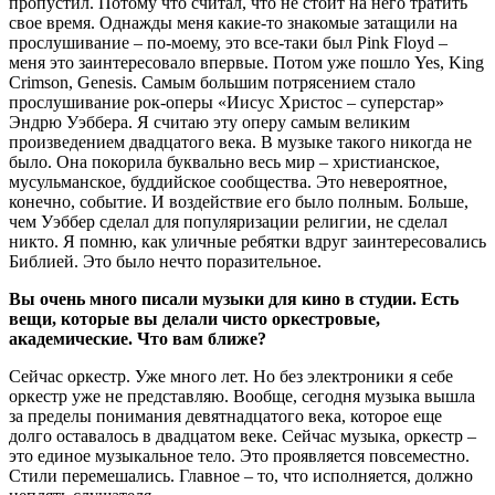
пропустил. Потому что считал, что не стоит на него тратить
свое время. Однажды меня какие-то знакомые затащили на
прослушивание – по-моему, это все-таки был Pink Floyd –
меня это заинтересовало впервые. Потом уже пошло Yes, King
Crimson, Genesis. Самым большим потрясением стало
прослушивание рок-оперы «Иисус Христос – суперстар»
Эндрю Уэббера. Я считаю эту оперу самым великим
произведением двадцатого века. В музыке такого никогда не
было. Она покорила буквально весь мир – христианское,
мусульманское, буддийское сообщества. Это невероятное,
конечно, событие. И воздействие его было полным. Больше,
чем Уэббер сделал для популяризации религии, не сделал
никто. Я помню, как уличные ребятки вдруг заинтересовались
Библией. Это было нечто поразительное.
Вы очень много писали музыки для кино в студии. Есть
вещи, которые вы делали чисто оркестровые,
академические. Что вам ближе?
Сейчас оркестр. Уже много лет. Но без электроники я себе
оркестр уже не представляю. Вообще, сегодня музыка вышла
за пределы понимания девятнадцатого века, которое еще
долго оставалось в двадцатом веке. Сейчас музыка, оркестр –
это единое музыкальное тело. Это проявляется повсеместно.
Стили перемешались. Главное – то, что исполняется, должно