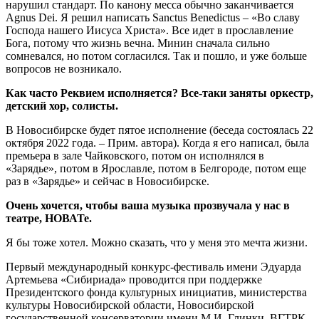
нарушил стандарт. По канону месса обычно заканчивается
Agnus Dei. Я решил написать Sanctus Benedictus – «Во славу
Господа нашего Иисуса Христа». Все идет в прославление
Бога, потому что жизнь вечна. Минин сначала сильно
сомневался, но потом согласился. Так и пошло, и уже больше
вопросов не возникало.
Как часто Реквием исполняется? Все-таки заняты оркестр,
детский хор, солисты.
В Новосибирске будет пятое исполнение (беседа состоялась 22
октября 2022 года. – Прим. автора). Когда я его написал, была
премьера в зале Чайковского, потом он исполнялся в
«Зарядье», потом в Ярославле, потом в Белгороде, потом еще
раз в «Зарядье» и сейчас в Новосибирске.
Очень хочется, чтобы ваша музыка прозвучала у нас в
театре, НОВАТе.
Я бы тоже хотел. Можно сказать, что у меня это мечта жизни.
Первый международный конкурс-фестиваль имени Эдуарда
Артемьева «Сибириада» проводится при поддержке
Президентского фонда культурных инициатив, министерства
культуры Новосибирской области, Новосибирской
государственной консерватории имени М.И. Глинки, ВГТРК