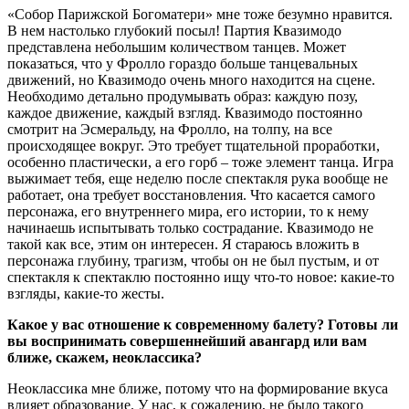
«Собор Парижской Богоматери» мне тоже безумно нравится.
В нем настолько глубокий посыл! Партия Квазимодо
представлена небольшим количеством танцев. Может
показаться, что у Фролло гораздо больше танцевальных
движений, но Квазимодо очень много находится на сцене.
Необходимо детально продумывать образ: каждую позу,
каждое движение, каждый взгляд. Квазимодо постоянно
смотрит на Эсмеральду, на Фролло, на толпу, на все
происходящее вокруг. Это требует тщательной проработки,
особенно пластически, а его горб – тоже элемент танца. Игра
выжимает тебя, еще неделю после спектакля рука вообще не
работает, она требует восстановления. Что касается самого
персонажа, его внутреннего мира, его истории, то к нему
начинаешь испытывать только сострадание. Квазимодо не
такой как все, этим он интересен. Я стараюсь вложить в
персонажа глубину, трагизм, чтобы он не был пустым, и от
спектакля к спектаклю постоянно ищу что-то новое: какие-то
взгляды, какие-то жесты.
Какое у вас отношение к современному балету? Готовы ли
вы воспринимать совершеннейший авангард или вам
ближе, скажем, неоклассика?
Неоклассика мне ближе, потому что на формирование вкуса
влияет образование. У нас, к сожалению, не было такого