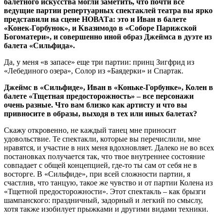
балетного искусства могли заметить, что почти все
ведущие партии репертуарных спектаклей театра вы ярко
представили на сцене НОВАТа: это и Иван в балете
«Конек-Горбунок», и Квазимодо в «Соборе Парижской
Богоматери», и совершенно иной образ Джеймса в дуэте из
балета «Сильфида».
Да, у меня «в запасе» еще три партии: принц Зигфрид из
«Лебединого озера», Солор из «Баядерки» и Спартак.
Джеймс в «Сильфиде», Иван в «Коньке-Горбунке», Колен в
балете «Тщетная предосторожность» – все персонажи
очень разные. Что вам близко как артисту и что вы
привносите в образы, выходя в тех или иных балетах?
Скажу откровенно, не каждый танец мне приносит
удовольствие. Те спектакли, которые вы перечислили, мне
нравятся, и участие в них меня вдохновляет. Далеко не во всех
постановках получается так, что твое внутреннее состояние
совпадает с общей концепцией, где-то ты сам от себя не в
восторге. В «Сильфиде», при всей сложности партии, я
счастлив, что танцую, такое же чувство и от партии Колена из
«Тщетной предосторожности». Этот спектакль – как брызги
шампанского: праздничный, задорный и легкий по смыслу,
хотя также изобилует прыжками и другими видами техники.