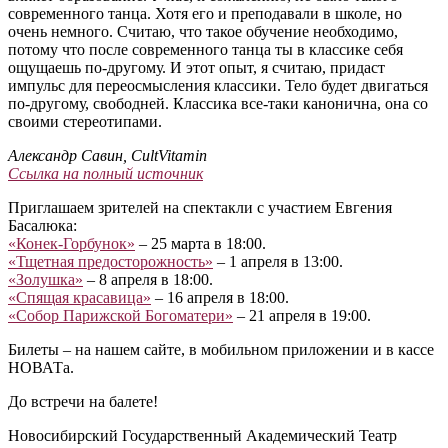
современного танца. Хотя его и преподавали в школе, но
очень немного. Считаю, что такое обучение необходимо,
потому что после современного танца ты в классике себя
ощущаешь по-другому. И этот опыт, я считаю, придаст
импульс для переосмысления классики. Тело будет двигаться
по-другому, свободней. Классика все-таки канонична, она со
своими стереотипами.
Александр Савин, CultVitamin
Ссылка на полный источник
Приглашаем зрителей на спектакли с участием Евгения
Басалюка:
«Конек-Горбунок»
– 25 марта в 18:00.
«Тщетная предосторожность»
– 1 апреля в 13:00.
«Золушка»
– 8 апреля в 18:00.
«Спящая красавица»
– 16 апреля в 18:00.
«Собор Парижской Богоматери»
– 21 апреля в 19:00.
Билеты – на нашем сайте, в мобильном приложении и в кассе
НОВАТа.
До встречи на балете!
Новосибирский Государственный Академический Театр