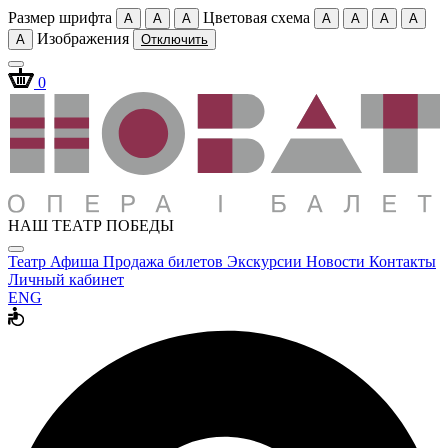
Размер шрифта
Цветовая схема
A
A
A
A
A
A
A
Изображения
A
Отключить
0
НАШ ТЕАТР ПОБЕДЫ
Театр
Афиша
Продажа билетов
Экскурсии
Новости
Контакты
Личный кабинет
ENG