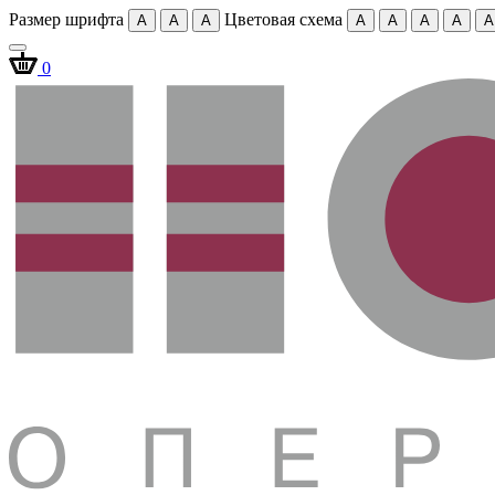
Размер шрифта
Цветовая схема
A
A
A
A
A
A
A
A
0