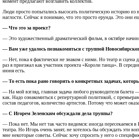
момент предлагают возглавить коллектив.
Люди просто попытались высосать политическую историю из ниче
наглости. Сейчас я понимаю, что это просто ерунда. Это они е
—
Что это за проект?
— Это художественный драматический фильм, в октябре начинаю
—
Вам уже удалось познакомиться с труппой Новосибирског
— Нет, пока я фактически не знаком с ними. Но театр и сцена 
раз я приезжал как участник проекта «Короли танца». В середи
июня есть.
—
То есть пока рано говорить о конкретных задачах, котор
— На мой взгляд, главная задача любого руководителя балета 
как. Надо ознакомиться с репертуарной политикой, с премьер
состав педагогов, количество артистов. Потому что может оказ
—
С Игорем Зеленским обсуждали дела труппы?
— Пока нет. Мы нет так часто видимся: иногда пересекаемся в
театра. Но Игорь очень занят, не хотелось бы обсуждать эти в
мне некоторые советы. Сейчас хочу спросить у него о специфике