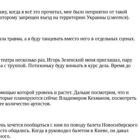
у, когда я всё это прочитал, мне было неприятно от такой
 которому запрещен въезд на территорию Украины (
смеется
).
 травма, а я буду танцевать вместо него в отдельных сценах.
 театра несколько раз, Игорь Зеленский меня приглашал, пару
а с труппой. Потихоньку буду вникать в курс дела. Время до
омощью которой уровень и растет. Дальше посмотрим, что и
которые планируются сейчас Владимиром Кехманом, посмотреть
ее количество артистов.
ень хочется пообщаться с ним по поводу балета Новосибирского
сто общались. Когда я руководил балетом в Киеве, он давал
ного.