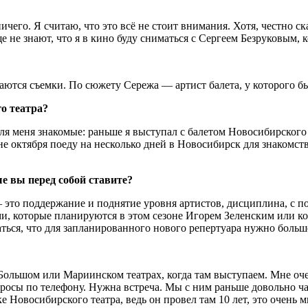
го. Я считаю, что это всё не стоит внимания. Хотя, честно скаж
ще не знают, что я в кино буду сниматься с Сергеем Безруковым,
тся съемки. По сюжету Сережа — артист балета, у которого была
о театра?
для меня знакомые: раньше я выступал с балетом Новосибирского
не октября поеду на несколько дней в Новосибирск для знакомств
ые вы перед собой ставите?
— это поддержание и поднятие уровня артистов, дисциплина, с п
ами, которые планируются в этом сезоне Игорем Зеленским или 
аться, что для запланированного нового репертуара нужно больш
 Большом или Мариинском театрах, когда там выступаем. Мне оч
опросы по телефону. Нужна встреча. Мы с ним раньше довольно ча
 Новосибирского театра, ведь он провел там 10 лет, это очень м