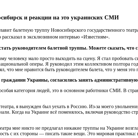
осибирск и реакции на это украинских СМИ
авит балетную труппу Новосибирского государственного театра
о рассказал
в эксклюзивном интервью
«Известиям».
стать руководителем
б
алетной труппы. Можете сказать, что 
кому человеку мало просто выходить на сцену. Я стал пробовать
ациональной оперы. Я руководил этим коллективом полтора года
л, что мне нравится быть руководителем балета, что у меня это 
, гражданин Украины, согласились занять административную 
собая категория людей, это в основном работники СМИ. В стран
театра, я вынужден был уехать в Россию. Из-за моего увольнения
нали. Когда на Украине всё поменялось, включая руководство ст
театра мне никто не предлагал никакие труппы на Украине возгл
ость с их стороны — писать такие вещи. Это мировая практика: в