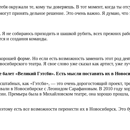
ебя окружали те, кому ты доверяешь. В тот момент, когда ты отс
смогут принять дельное решение. Это очень важно. Я думаю, что
. Я не собираюсь приходить и шашкой рубить, всех прежних раб
тся и создания команды.
хорошей форме. Но если есть возможность заменить этот род деят
осибирского театра. Я свое слово уже сказал как артист, уже лу
ле балет «Великий Гэтсби». Есть мысли поставить их в Новос
асштабных, как «Гэтсби», — это очень дорогостоящий проект, т
вали в Новосибирске с Леонидом Сарафановым. В 2010 году хор
сии. Премьера была в Михайловском театре, она хорошо прошла
поэтому есть все возможности перенести их в Новосибирск. Это бу