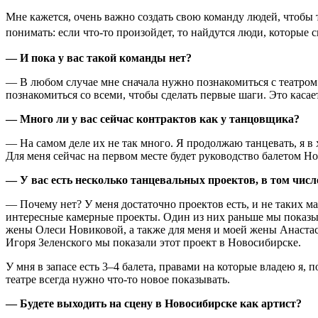
Мне кажется, очень важно создать свою команду людей, чтобы т
понимать: если что-то произойдет, то найдутся люди, которые 
—
И пока у вас такой команды нет?
— В любом случае мне сначала нужно познакомиться с театром
познакомиться со всеми, чтобы сделать первые шаги. Это касае
—
Много ли у вас сейчас контрактов как у танцовщика?
— На самом деле их не так много. Я продолжаю танцевать, я в 
Для меня сейчас на первом месте будет руководство балетом Нов
—
У вас есть несколько танцевальных проектов, в том чис
— Почему нет? У меня достаточно проектов есть, и не таких м
интересные камерные проекты. Один из них раньше мы показы
жены Олеси Новиковой, а также для меня и моей жены Анаста
Игоря Зеленского мы показали этот проект в Новосибирске.
У мня в запасе есть 3–4 балета, правами на которые владею я, 
театре всегда нужно что-то новое показывать.
—
Будете выходить на сцену в Новосибирске как артист?