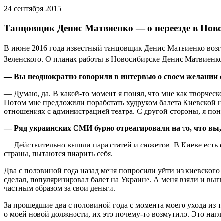
24 сентября 2015
Танцовщик Денис Матвиенко — о переезде в Нов
В июне 2016 года известный танцовщик Денис Матвиенко возгл
Зеленского. О планах работы в Новосибирске Денис Матвиенк
—
Вы неоднократно говорили в интервью о своем желании 
— Думаю, да. В какой-то момент я понял, что мне как творчес
Потом мне предложили поработать худруком балета Киевской н
отношениях с администрацией театра. С другой стороны, я поня
—
Ряд украинских СМИ бурно отреагировали на то, что вы
— Действительно вышли пара статей и сюжетов. В Киеве есть о
страны, пытаются пиарить себя.
Два с половиной года назад меня попросили уйти из киевского 
сделал, популяризировал балет на Украине. А меня взяли и выг
частным образом за свои деньги.
За прошедшие два с половиной года с момента моего ухода из 
о моей новой должности, их это почему-то возмутило. Это нагл