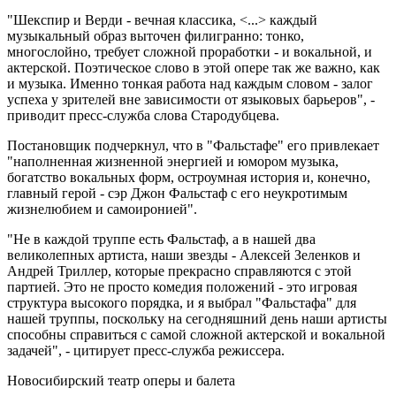
"Шекспир и Верди - вечная классика, <...> каждый
музыкальный образ выточен филигранно: тонко,
многослойно, требует сложной проработки - и вокальной, и
актерской. Поэтическое слово в этой опере так же важно, как
и музыка. Именно тонкая работа над каждым словом - залог
успеха у зрителей вне зависимости от языковых барьеров", -
приводит пресс-служба слова Стародубцева.
Постановщик подчеркнул, что в "Фальстафе" его привлекает
"наполненная жизненной энергией и юмором музыка,
богатство вокальных форм, остроумная история и, конечно,
главный герой - сэр Джон Фальстаф с его неукротимым
жизнелюбием и самоиронией".
"Не в каждой труппе есть Фальстаф, а в нашей два
великолепных артиста, наши звезды - Алексей Зеленков и
Андрей Триллер, которые прекрасно справляются с этой
партией. Это не просто комедия положений - это игровая
структура высокого порядка, и я выбрал "Фальстафа" для
нашей труппы, поскольку на сегодняшний день наши артисты
способны справиться с самой сложной актерской и вокальной
задачей", - цитирует пресс-служба режиссера.
Новосибирский театр оперы и балета