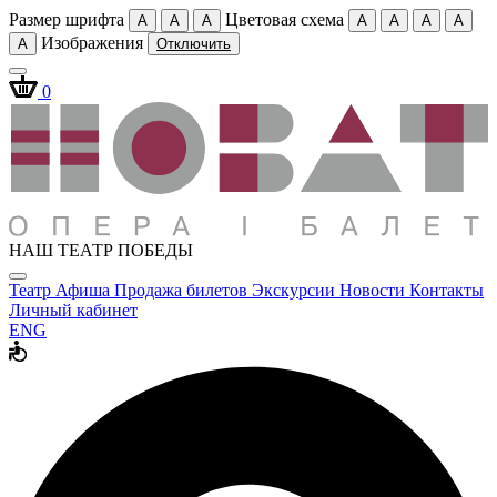
Размер шрифта
Цветовая схема
A
A
A
A
A
A
A
Изображения
A
Отключить
0
НАШ ТЕАТР ПОБЕДЫ
Театр
Афиша
Продажа билетов
Экскурсии
Новости
Контакты
Личный кабинет
ENG