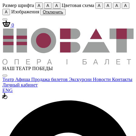
Размер шрифта
Цветовая схема
A
A
A
A
A
A
A
Изображения
A
Отключить
0
НАШ ТЕАТР ПОБЕДЫ
Театр
Афиша
Продажа билетов
Экскурсии
Новости
Контакты
Личный кабинет
ENG