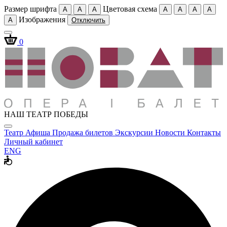
Размер шрифта
Цветовая схема
A
A
A
A
A
A
A
Изображения
A
Отключить
0
НАШ ТЕАТР ПОБЕДЫ
Театр
Афиша
Продажа билетов
Экскурсии
Новости
Контакты
Личный кабинет
ENG