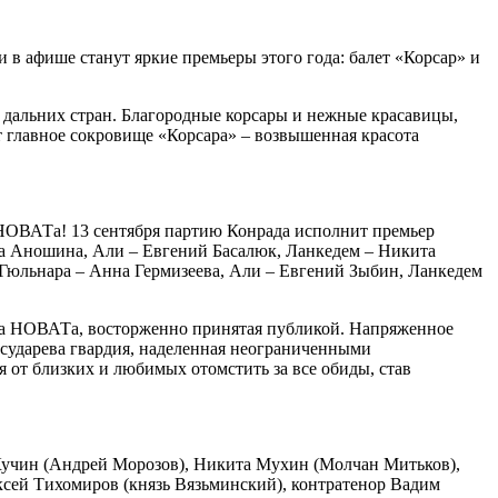
и в афише станут яркие премьеры этого года: балет «Корсар» и
 дальних стран. Благородные корсары и нежные красавицы,
ет главное сокровище «Корсара» ‒ возвышенная красота
.
 НОВАТа! 13 сентября партию Конрада исполнит премьер
та Аношина, Али ‒ Евгений Басалюк, Ланкедем ‒ Никита
 Гюльнара ‒ Анна Гермизеева, Али ‒ Евгений Зыбин, Ланкедем
ера НОВАТа, восторженно принятая публикой. Напряженное
государева гвардия, наделенная неограниченными
 от близких и любимых отомстить за все обиды, став
Кучин (Андрей Морозов), Никита Мухин (Молчан Митьков),
ексей Тихомиров (князь Вязьминский), контратенор Вадим