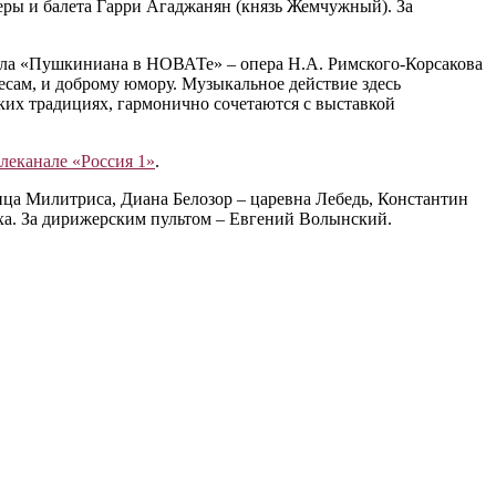
еры и балета Гарри Агаджанян (князь Жемчужный). За
икла «Пушкиниана в НОВАТе» ‒ опера Н.А. Римского-Корсакова
десам, и доброму юмору. Музыкальное действие здесь
ких традициях, гармонично сочетаются с выставкой
леканале «Россия 1»
.
ица Милитриса, Диана Белозор ‒ царевна Лебедь, Константин
иха. За дирижерским пультом ‒ Евгений Волынский.