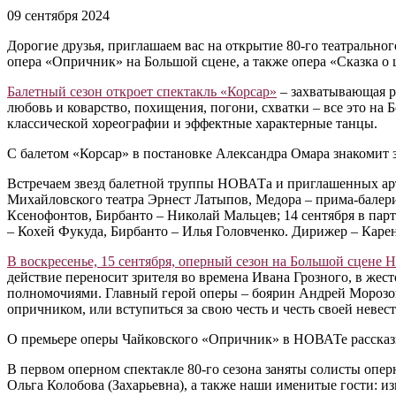
09 сентября 2024
Дорогие друзья, приглашаем вас на открытие 80-го театральног
опера «Опричник» на Большой сцене, а также опера «Сказка о 
Балетный сезон откроет спектакль «Корсар»
‒ захватывающая р
любовь и коварство, похищения, погони, схватки ‒ все это на
классической хореографии и эффектные характерные танцы.
С балетом «Корсар» в постановке Александра Омара знакомит
Встречаем звезд балетной труппы НОВАТа и приглашенных арт
Михайловского театра Эрнест Латыпов, Медора ‒ прима-балер
Ксенофонтов, Бирбанто ‒ Николай Мальцев; 14 сентября в пар
‒ Кохей Фукуда, Бирбанто ‒ Илья Головченко. Дирижер ‒ Каре
В воскресенье, 15 сентября, оперный сезон на Большой сцен
действие переносит зрителя во времена Ивана Грозного, в жес
полномочиями. Главный герой оперы ‒ боярин Андрей Морозов 
опричником, или вступиться за свою честь и честь своей невес
О премьере оперы Чайковского «Опричник» в НОВАТе расска
В первом оперном спектакле 80-го сезона заняты солисты оп
Ольга Колобова (Захарьевна), а также наши именитые гости: 