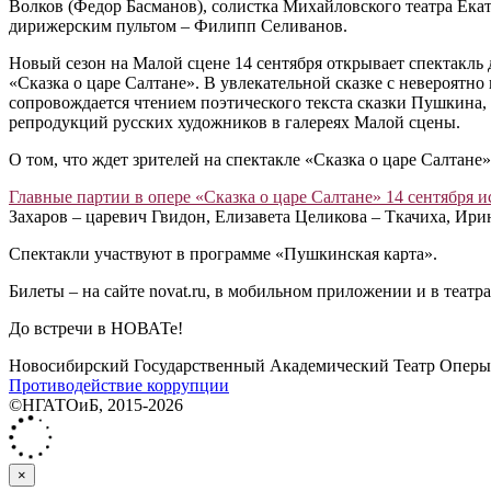
Волков (Федор Басманов), солистка Михайловского театра Ека
дирижерским пультом ‒ Филипп Селиванов.
Новый сезон на Малой сцене 14 сентября открывает спектакль
«Сказка о царе Салтане». В увлекательной сказке с невероятно
сопровождается чтением поэтического текста сказки Пушкина,
репродукций русских художников в галереях Малой сцены.
О том, что ждет зрителей на спектакле «Сказка о царе Салтане
Главные партии в опере «Сказка о царе Салтане» 14 сентября 
Захаров ‒ царевич Гвидон, Елизавета Целикова ‒ Ткачиха, Ири
Спектакли участвуют в программе «Пушкинская карта».
Билеты ‒ на сайте novat.ru, в мобильном приложении и в театра
До встречи в НОВАТе!
Новосибирский Государственный Академический Театр Оперы 
Противодействие коррупции
©НГАТОиБ, 2015-2026
×