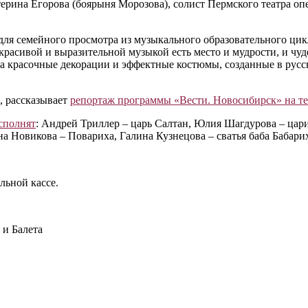
терина Егорова (боярыня Морозова), солист Пермского театра оп
 для семейного просмотра из музыкального образовательного ц
 красивой и выразительной музыкой есть место и мудрости, и чу
 а красочные декорации и эффектные костюмы, созданные в русс
», рассказывает
репортаж программы «Вести. Новосибирск» на те
исполнят
: Андрей Триллер ‒ царь Салтан, Юлия Шагдурова ‒ цар
на Новикова ‒ Повариха, Галина Кузнецова ‒ сватья баба Бабар
льной кассе.
и Балета