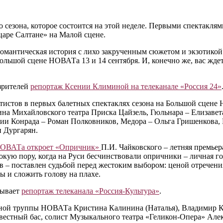
о сезона, которое состоится на этой неделе. Первыми спектаклям
царе Салтане» на Малой сцене.
омантическая история с лихо закрученным сюжетом и экзотикой
 Большой сцене НОВАТа 13 и 14 сентября. И, конечно же, вас жд
 зрителей
репортаж Ксении Климиной на телеканале «Россия 24»
истов в первых балетных спектаклях сезона на Большой сцене
ина Михайловского театра Приска Цайзель, Гюльнара ‒ Елизаве
тии Конрада ‒ Роман Полковников, Медора ‒ Ольга Гришенкова,
н Дургарян.
е НОВАТа откроет «Опричник»
П.И. Чайковского ‒ летняя премь
токую пору, когда на Руси бесчинствовали опричники ‒ личная 
‒ поставлен судьбой перед жестоким выбором: ценой отречения
ты и сложить голову на плахе.
зывает
репортаж телеканала «Россия-Культура»
.
ерной труппы НОВАТа Кристина Калинина (Наталья), Владимир 
известный бас, солист Музыкального театра «Геликон-Опера» Ал