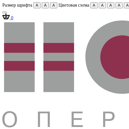
Размер шрифта
Цветовая схема
A
A
A
A
A
A
A
A
0