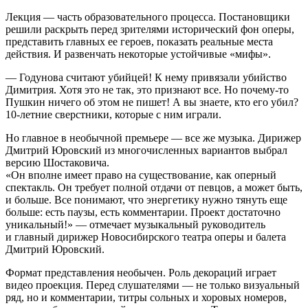
Лекция — часть образовательного процесса. Постановщики
решили раскрыть перед зрителями исторический фон оперы,
представить главных ее героев, показать реальные места
действия. И развенчать некоторые устойчивые «мифы».
— Годунова считают убийцей! К нему привязали убийство
Димитрия. Хотя это не так, это признают все. Но почему-то
Пушкин ничего об этом не пишет! А вы знаете, кто его убил?
10-летние сверстники, которые с ним играли.
Но главное в необычной премьере — все же музыка. Дирижер
Дмитрий Юровский из многочисленных вариантов выбрал
версию Шостаковича.
«Он вполне имеет право на существование, как оперный
спектакль. Он требует полной отдачи от певцов, а может быть,
и больше. Все понимают, что энергетику нужно тянуть еще
больше: есть паузы, есть комментарии. Проект достаточно
уникальный!» — отмечает музыкальный руководитель
и главный дирижер Новосибирского театра оперы и балета
Дмитрий Юровский.
Формат представления необычен. Роль декораций играет
видео проекция. Перед слушателями — не только визуальный
ряд, но и комментарии, титры сольных и хоровых номеров,