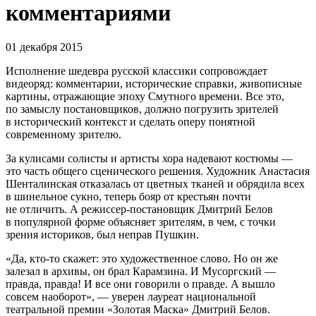
комментариями
01 декабря 2015
Исполнение шедевра русской классики сопровождает
видеоряд: комментарии, исторические справки, живописные
картины, отражающие эпоху Смутного времени. Все это,
по замыслу постановщиков, должно погрузить зрителей
в исторический контекст и сделать оперу понятной
современному зрителю.
За кулисами солисты и артисты хора надевают костюмы —
это часть общего сценического решения. Художник Анастасия
Шенталинская отказалась от цветных тканей и обрядила всех
в шинельное сукно, теперь бояр от крестьян почти
не отличить. А режиссер-постановщик Дмитрий Белов
в популярной форме объясняет зрителям, в чем, с точки
зрения историков, был неправ Пушкин.
«Да, кто-то скажет: это художественное слово. Но он же
залезал в архивы, он брал Карамзина. И Мусоргский —
правда, правда! И все они говорили о правде. А вышло
совсем наоборот», — уверен лауреат национальной
театральной премии «Золотая Маска» Дмитрий Белов.