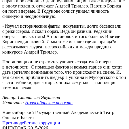
справки об основных действующих лицах. Такое погружение
в эпоху полезно, отмечает Андрей Триллер. Партию Бориса
он поет впервые. В Годунове солист увидел личность
сильную и неоднозначную.
«Изучал исторические факты, документы, долго беседовали
с режиссером. Искали образ. Ведь он разный. Редакций
оперы — целых пять! А постановок и того больше. И везде
Борис неодинаковый. И мы тоже искали: где же правда?» —
рассказывает лауреат всероссийских и международных
конкурсов Андрей Триллер.
Постановщики не стремятся уличить создателей оперы
в неточности. С помощью фактов и комментариев они хотят
дать зрителям понимание того, что происходит на сцене. И,
тем самым, приблизить шедевр Пушкина и Мусоргского к той
части публики, для которых эпоха «смуты» — настоящие
«темные века».
Автор: Станислав Якушевич
Источник:
Новосибирские новости
Новосибирский Государственный Академический Театр
Оперы и Балета
Противодействие коррупции
©НГАТОиБ, 2015-2026