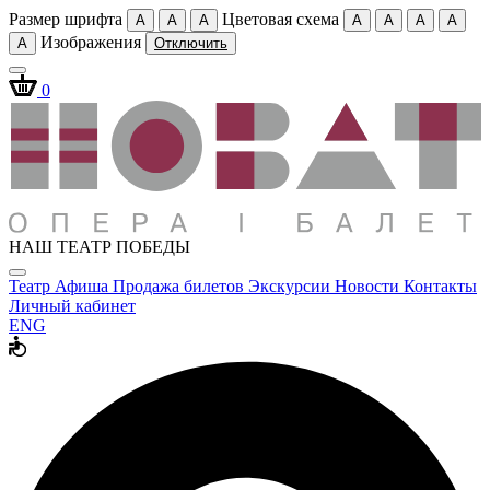
Размер шрифта
Цветовая схема
A
A
A
A
A
A
A
Изображения
A
Отключить
0
НАШ ТЕАТР ПОБЕДЫ
Театр
Афиша
Продажа билетов
Экскурсии
Новости
Контакты
Личный кабинет
ENG