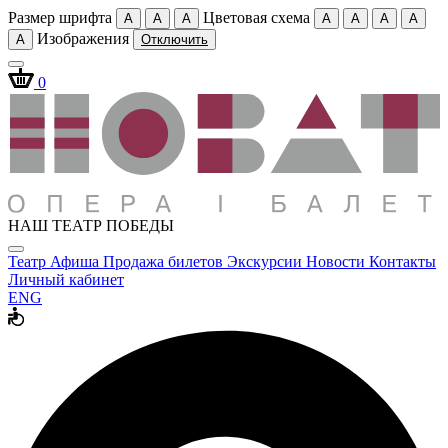
Размер шрифта
Цветовая схема
A
A
A
A
A
A
A
Изображения
A
Отключить
0
НАШ ТЕАТР ПОБЕДЫ
Театр
Афиша
Продажа билетов
Экскурсии
Новости
Контакты
Личный кабинет
ENG