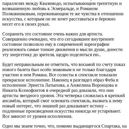
параллелях между Квазимодо, испытывающим трепетную и
возвышенную любовь к Эсмеральде, и Романом
Полковниковым, переживающим те же чувства в отношении
искусства, с которым он не хочет расставаться и бережно
несет его в своих руках.
Сохранить это состояние очень важно для артиста.
Совершенно очевидно, что его сегодняшнее внутреннее
состояние позволило ему в современной хореографии
реализовать самые тонкие движения и мысли души, донести
эту энергетику до зрителя, щедро поделиться ею..
Будет неправильным не отметить, что восьмой по счету показ
нового балета был особо знаковым и не только благодаря
участию в нем Романа. Все солисты в спектакле показали
прекрасное исполнение. Наконец я разглядел образ Феба в
исполнении Эрнеста Латыпова, а Анжелина Воронцова и
Никита Ксенофонтов в очередной раз доказали, что они
артисты звездного уровня. Эта четверка сложилась в крепкий
ансамбль, который смог освежить спектакль, вызвать к нему
новый интерес, что лишний раз доказывает истину –
подлинные произведения искусства никогда не устаревают.
Все зависит от уровня исполнения.
Одно мы знаем точно, что, помимо выдающегося Спартака, на