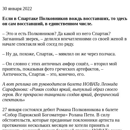
30 января 2022
Если в Спартаке Полковников вождь восставших, то здесь
он сам восставший, в единственном числе.
– Это и есть Полковников? Да какой из него Спартак?
Загнанный зверек, – делился впечатлениями со своей женой в
начале спектакля мой сосед по ряду.
– Ну да, похоже, Спартак, – мямлил он же через полчаса.
– Он словно с этих античных амфор сошёл, – вторил мой
приятель, показывая фото греческих артефактов, –
Античность, Спартак – это, конечно, его.
А вот реплика от руководителя балета НОВАТа Леонида
Сарафанова: «Роман создал яркий, выпуклый образ своего
героя. Все прекрасно танцевали создав яркий, феерический
спектакль»
27 января состоялся дебют Романа Полковникова в балете
«Собор Парижской Богоматери» Ролана Пети. В силу
обстоятельств, которые преданные поклонники артиста на
протяжении нескольких месяцев не хотели принять и