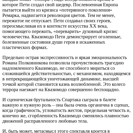
которое Пети создал свой шедевр. Послевоенная Европа
пытается выйти из кризиса «потерянного поколения»
Ремарка, надвигается революция цветов. Тем не менее,
пережитое не отпускает. Пети создавал своих героев,
переосмысливая их в контексте искусства XX века,
помогающего пережить, «переварить» духовный кризис
человечества. Квазимодо Пети демонстрирует оголенные,
болезненные состояния души героя в искаженных
пластических формах.
Предельно острая экспрессивность и яркая эмоциональность
Романа Полковникова позволила прочувствовать трагедию
надломленного Квазимодо, не способного мириться со
сложившейся действительностью, с механизмом, находящемся
в непрекращающейся уничтожающей динамике, высшей
точкой которой становится казнь возлюбленной. Это колесо
террора наезжает на Квазимодо совершенно беспощадно.
И сценическая брутальность Спартака сыграла в балете
важную и нужную роль – она была очень органична в сценах,
когда графичность, угловатость жестов, предельная четкость и,
конечно же, сгорбленность Квазимодо сменялись плавностью
движений расправленного любовью тела.
И, быть может, метасмысл этого спектакля кроется в