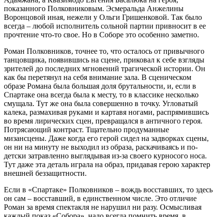
показанного Полковниковым. Эсмеральда Анжелины
Воронцовой иная, нежели у Ольги Гришенковой. Так было
всегда – любой исполнитель сольной партии привносит в ее
прочтение что-то свое. Но в Соборе это особенно заметно.
Роман Полковников, точнее то, что осталось от привычного
танцовщика, появившись на сцене, приковал к себе взгляды
зрителей до последних мгновений трагической истории. Он
как бы перетянул на себя внимание зала. В сценическом
образе Романа была большая доля брутальности, и, если в
Спартаке она всегда была к месту, то в классике несколько
смущала. Тут же она была совершенно в точку. Угловатый
калека, размахивая руками и картавя ногами, распрямившись
во время лирических сцен, превращался в античного героя.
Потрясающий контраст. Тщательно продуманные
мизансцены. Даже когда его герой сидел на задворках сцены,
он ни на минуту не выходил из образа, раскачиваясь и по-
детски затравленно выглядывая из-за своего курносого носа.
Тут даже эта деталь играла на образ, придавая герою характер
внешней беззащитности.
Если в «Спартаке» Полковников – вождь восставших, то здесь
он сам – восставший, в единственном числе. Это отличие
Роман за время спектакля не нарушил ни разу. Осмысливая
каждый показ «Собора», надо всегда помнить время, в