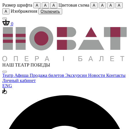
Размер шрифта
Цветовая схема
A
A
A
A
A
A
A
Изображения
A
Отключить
0
НАШ ТЕАТР ПОБЕДЫ
Театр
Афиша
Продажа билетов
Экскурсии
Новости
Контакты
Личный кабинет
ENG