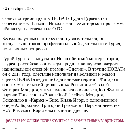
24 октября 2023
Солист оперной труппы НОВАТа Гурий Гурьев стал
собеседником Татьяны Никольской в ее авторской программе
«Рандеву» на телеканале ОТС.
Беседа получилась интересной и увлекательной, она
коснулась не только профессиональной деятельности Гурия,
но и личных вопросов.
Гурий Гурьев – выпускник Новосибирской консерватории,
лауреат российского и международных конкурсов, лауреат
национальной оперной премии «Онегин». В труппе НОВАТа
он с 2017 года, блестяще исполняет на Большой и Малой
сценах НОВАТа ведущие баритоновые партии – Фигаро в
операх «Севильский цирюльник» Россини и «Свадьба
Фигаро» Моцарта, титульную партию в опере «Дон Жуан» и
партию Папагено в «Волшебной флейте» Моцарта,
Эскамильо в «Кармен» Бизе, Князь Игорь в одноименной
опере А. Бородина, Григорий Грязной в «Царской невесте»
Н.А. Римского-Корсакова и многие другие.
Предлагаем ближе познакомиться с замечательным артистом.