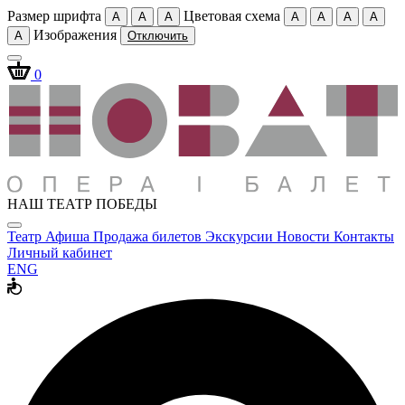
Размер шрифта
Цветовая схема
A
A
A
A
A
A
A
Изображения
A
Отключить
0
НАШ ТЕАТР ПОБЕДЫ
Театр
Афиша
Продажа билетов
Экскурсии
Новости
Контакты
Личный кабинет
ENG