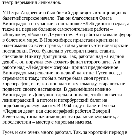
театр переманил Зельманов.
У Петра Андреевича был божий дар видеть в танцовщиках
балетмейстерское начало. Так он благословил Олега
Виноградова на участие в постановке «Лебединого озера», а
также на первые большие самостоятельные работы ‒
«Золушка», «Ромео и Джульетта». Эти работы вызвали фурор
в балетном мире. В Новосибирск прилетали критики и
балетоманы со всей страны, чтобы увидеть эти новаторские
постановки. Гусев буквально уговорил начать ставить
спектакли Никиту Долгушина. Так, работая над «Ледяной
девой», он поручил ему создать финал второго акта. А в
работе над «Лебединым озером» принял предложенное
Виноградовым решение по первой картине. Гусев всегда
стремился к тому, чтобы в театре была своя группа
хореографов, и те, кто попадал в эту команду, старались не
подвести своего наставника. В дальнейшем именно
Виноградов и Долгушин сделали немало, чтобы вывести
ленинградский, а потом и петербургский балет на
подобающую ему высоту. В 1964 году в балете Гусева
«Ледяная дева» над сценографией работал Валерий
Левенталь, тогда начинающий театральный художник, а
впоследствии – мастер с мировым именем.
Гусев и сам очень много работал. Так, за короткий период в