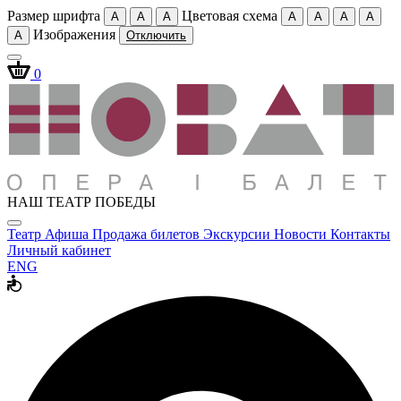
Размер шрифта
Цветовая схема
A
A
A
A
A
A
A
Изображения
A
Отключить
0
НАШ ТЕАТР ПОБЕДЫ
Театр
Афиша
Продажа билетов
Экскурсии
Новости
Контакты
Личный кабинет
ENG