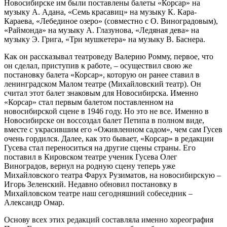
Новосибирске им были поставлены балеты «Корсар» на
музыку А. Адана, «Семь красавиц» на музыку К. Кара-
Караева, «Лебединое озеро» (совместно с О. Виноградовым),
«Раймонда» на музыку А. Глазунова, «Ледяная дева» на
музыку Э. Грига, «Три мушкетера» на музыку В. Баснера.
Как он рассказывал театроведу Валерию Ромму, первое, что
он сделал, приступив к работе, ‒ осуществил свою же
постановку балета «Корсар», которую он ранее ставил в
ленинградском Малом театре (Михайловский театр). Он
считал этот балет знаковым для Новосибирска. Именно
«Корсар» стал первым балетом поставленном на
новосибирской сцене в 1946 году. Но это не все. Именно в
Новосибирске он воссоздал балет Петипа в полном виде,
вместе с украсившим его «Оживленном садом», чем сам Гусев
очень гордился. Далее, как это бывает, «Корсар» в редакции
Гусева стал переноситься на другие сцены страны. Его
поставил в Кировском театре ученик Гусева Олег
Виноградов, вернул на родную сцену теперь уже
Михайловского театра Фарух Рузиматов, на новосибирскую ‒
Игорь Зеленский. Недавно обновил постановку в
Михайловском театре наш сегодняшний собеседник ‒
Александр Омар.
Основу всех этих редакций составляла именно хореография