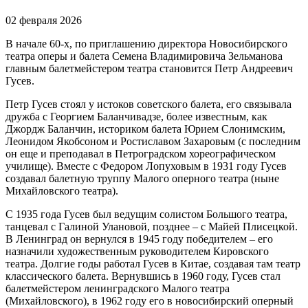
02 февраля 2026
В начале 60-х, по приглашению директора Новосибирского
театра оперы и балета Семена Владимировича Зельманова
главным балетмейстером театра становится Петр Андреевич
Гусев.
Петр Гусев стоял у истоков советского балета, его связывала
дружба с Георгием Баланчивадзе, более известным, как
Джордж Баланчин, историком балета Юрием Слонимским,
Леонидом Якобсоном и Ростиславом Захаровым (с последним
он еще и преподавал в Петроградском хореографическом
училище). Вместе с Федором Лопуховым в 1931 году Гусев
создавал балетную труппу Малого оперного театра (ныне
Михайловского театра).
С 1935 года Гусев был ведущим солистом Большого театра,
танцевал с Галиной Улановой, позднее – с Майей Плисецкой.
В Ленинград он вернулся в 1945 году победителем – его
назначили художественным руководителем Кировского
театра. Долгие годы работал Гусев в Китае, создавая там театр
классического балета. Вернувшись в 1960 году, Гусев стал
балетмейстером ленинградского Малого театра
(Михайловского), в 1962 году его в новосибирский оперный