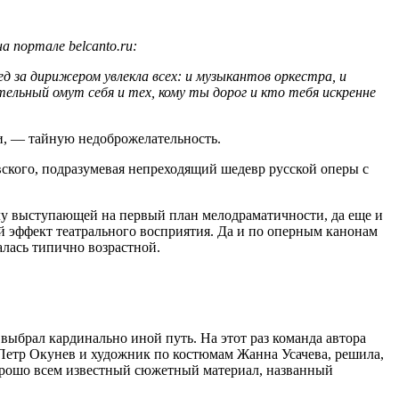
 портале belcanto.ru:
д за дирижером увлекла всех: и музыкантов оркестра, и
тельный омут себя и тех, кому ты дорог и кто тебя искренне
и, — тайную недоброжелательность.
овского, подразумевая непреходящий шедевр русской оперы с
лу выступающей на первый план мелодраматичности, да еще и
 эффект театрального восприятия. Да и по оперным канонам
лась типично возрастной.
выбрал кардинально иной путь. На этот раз команда автора
Петр Окунев и художник по костюмам Жанна Усачева, решила,
хорошо всем известный сюжетный материал, названный