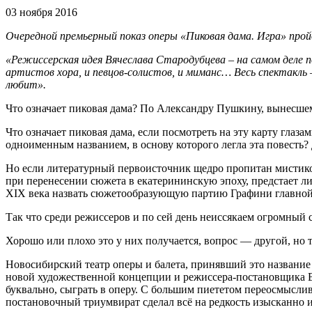
03 ноября 2016
Очередной премьерный показ оперы «Пиковая дама. Игра» пройд
«Режиссерская идея Вячеслава Стародубцева – на самом деле п
артистов хора, и певцов-солистов, и миманс… Весь спектакль –
любит».
Что означает пиковая дама? По Александру Пушкину, вынесшем
Что означает пиковая дама, если посмотреть на эту карту гла
одноименным названием, в основу которого легла эта повесть? 
Но если литературный первоисточник щедро пропитан мистико
при перенесении сюжета в екатерининскую эпоху, предстает 
XIX века назвать сюжетообразующую партию Графини главной м
Так что среди режиссеров и по сей день неиссякаем огромный 
Хорошо или плохо это у них получается, вопрос — другой, но 
Новосибирский театр оперы и балета, принявший это название 
новой художественной концепции и режиссера-постановщика В
буквально, сыграть в оперу. С большим пиететом переосмысли
постановочный триумвират сделал всё на редкость изысканно и