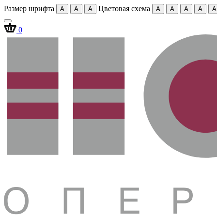
Размер шрифта
Цветовая схема
A
A
A
A
A
A
A
A
0