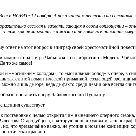
ет в НОВАТе 12 ноября. А пока читаем рецензию на спектакль на
оразительно свежая и захватывающая в своем воплощении – всле
 о том, как не заиграться в жизни и не вовлечь в поистине смер
у ответ на этот вопрос в эпиграф своей хрестоматийной повест
зами композитора Петра Чайковского и либреттиста Модеста Чайк
Да то же самое!
й и «могильным холодом», то «могильный холод» в опере, в си
лишь эффектной романтической приманкой, создающей зрелищный
ожно лишь де-юре, ведь де-факто среди певиц она всегда счита
соблазн поставить оперу Чайковского по Пушкину.
тенденция существует.
к постановке с целью открытия им нынешнего оперного сезона, 
ячеслава Стародубцева, в которую вошли художник-сценограф 
в, но, что чрезвычайно важно, не утопив в новизне концепции 
 эстетически красиво.