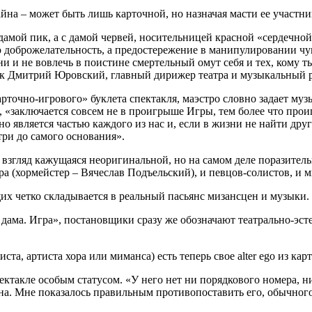
айна – может быть лишь карточной, но назначая масти ее участни
дамой пик, а с дамой червей, носительницей красной «сердечной
ую доброжелательность, а предостережение в манипулировании чу
зни и не вовлечь в поистине смертельный омут себя и тех, кому т
как Дмитрий Юровский, главный дирижер театра и музыкальный ру
рточно-игрового» буклета спектакля, маэстро словно задает му
, «заключается совсем не в проигрыше Игры, тем более что про
но является частью каждого из нас и, если в жизни не найти др
три до самого основания».
взгляд кажущаяся неоригинальной, но на самом деле поразитель
ра (хормейстер – Вячеслав Подъельский), и певцов-солистов, и 
их четко складывается в реальный пасьянс мизансцен и музыки.
дама. Игра», постановщики сразу же обозначают театрально-эст
ста, артиста хора или миманса) есть теперь свое alter ego из кар
ектакле особым статусом. «У него нет ни порядкового номера, н
ина. Мне показалось правильным противопоставить его, обычного