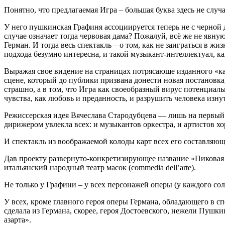
Понятно, что предлагаемая Игра – большая буква здесь не случ
У него пушкинская Графиня ассоциируется теперь не с черной 
случае означает тогда червовая дама? Пожалуй, всё же не явн
Герман. И тогда весь спектакль – о том, как не заиграться в жи
подхода безумно интересна, и такой музыкант-интеллектуал, 
Выражая свое видение на страницах потрясающе изданного «ка
сцене, который до публики призвана донести новая постановка
страшно, а в том, что Игра как своеобразный вирус потенциаль
чувства, как любовь и преданность, и разрушить человека изну
Режиссерская идея Вячеслава Стародубцева — лишь на первый 
дирижером увлекла всех: и музыкантов оркестра, и артистов хо
И спектакль из воображаемой колоды карт всех его составляющ
Дав проекту развернуто-конкретизирующее название «Пиковая 
итальянский народный театр масок (commedia dell’arte).
Не только у Графини – у всех персонажей оперы (у каждого соли
У всех, кроме главного героя оперы Германа, обладающего в сп
сделала из Германа, скорее, героя Достоевского, нежели Пушк
азарта».