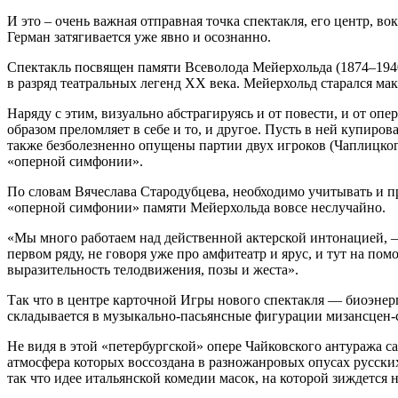
И это – очень важная отправная точка спектакля, его центр, в
Герман затягивается уже явно и осознанно.
Спектакль посвящен памяти Всеволода Мейерхольда (1874–1940
в разряд театральных легенд XX века. Мейерхольд старался м
Наряду с этим, визуально абстрагируясь и от повести, и от о
образом преломляет в себе и то, и другое. Пусть в ней купиро
также безболезненно опущены партии двух игроков (Чаплицког
«оперной симфонии».
По словам Вячеслава Стародубцева, необходимо учитывать и п
«оперной симфонии» памяти Мейерхольда вовсе неслучайно.
«Мы много работаем над действенной актерской интонацией, – 
первом ряду, не говоря уже про амфитеатр и ярус, и тут на п
выразительность телодвижения, позы и жеста».
Так что в центре карточной Игры нового спектакля — биоэнерг
складывается в музыкально-пасьянсные фигурации мизансцен-
Не видя в этой «петербургской» опере Чайковского антуража са
атмосфера которых воссоздана в разножанровых опусах русски
так что идее итальянской комедии масок, на которой зиждется