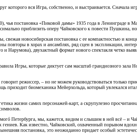
округ которого вся Игра, собственно, и выстраивается. Сначала 
), чья постановка «Пиковой дамы» 1935 года в Ленинграде в М
аксимально приблизить оперу Чайковского к повести Пушкина, н
перы, свежая новосибирская постановка с ее компактностью и ко
ваны повторы в хорах и ансамблях, ряд сцен в экспликации, инте
о и Нарумова), двухактный формат нового спектакля четко выяв
равила Игры, которые диктует сам масштаб грандиозного зала Но
говорит режиссер, – но не можем руководствоваться только при
омощь приходит биомеханика Мейерхольда, который увлекался ит
етика жизни самих персонажей-карт, а скрупулезно просчитанная
символов.
могó Петербурга, мы, кажется, видим и слышим в ней всё – и Ча
х гениев. Как известно, Чайковский, охваченный порывом вдохн
 нынешняя постановка, это неожиданно придает особый эстетиче