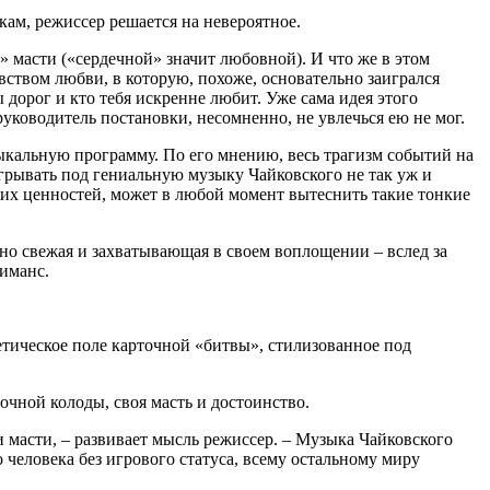
кам, режиссер решается на невероятное.
» масти («сердечной» значит любовной). И что же в этом
вством любви, в которую, похоже, основательно заигрался
ы дорог и кто тебя искренне любит. Уже сама идея этого
ководитель постановки, несомненно, не увлечься ею не мог.
зыкальную программу. По его мнению, весь трагизм событий на
игрывать под гениальную музыку Чайковского не так уж и
угих ценностей, может в любой момент вытеснить такие тонкие
но свежая и захватывающая в своем воплощении – вслед за
миманс.
етическое поле карточной «битвы», стилизованное под
точной колоды, своя масть и достоинство.
и масти, – развивает мысль режиссер. – Музыка Чайковского
 человека без игрового статуса, всему остальному миру