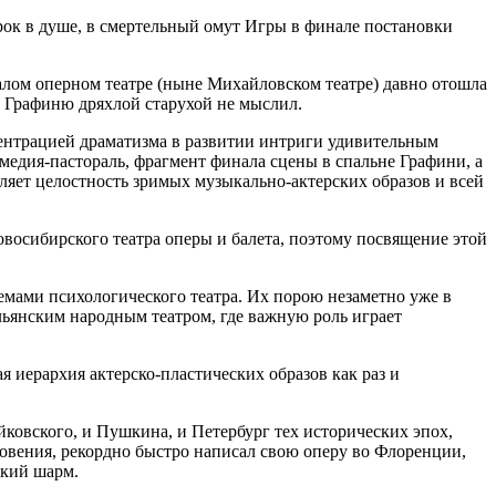
игрок в душе, в смертельный омут Игры в финале постановки
алом оперном театре (ныне Михайловском театре) давно отошла
о Графиню дряхлой старухой не мыслил.
нцентрацией драматизма в развитии интриги удивительным
рмедия-пастораль, фрагмент финала сцены в спальне Графини, а
ляет целостность зримых музыкально-актерских образов и всей
восибирского театра оперы и балета, поэтому посвящение этой
емами психологического театра. Их порою незаметно уже в
альянским народным театром, где важную роль играет
 иерархия актерско-пластических образов как раз и
йковского, и Пушкина, и Петербург тех исторических эпох,
овения, рекордно быстро написал свою оперу во Флоренции,
ский шарм.