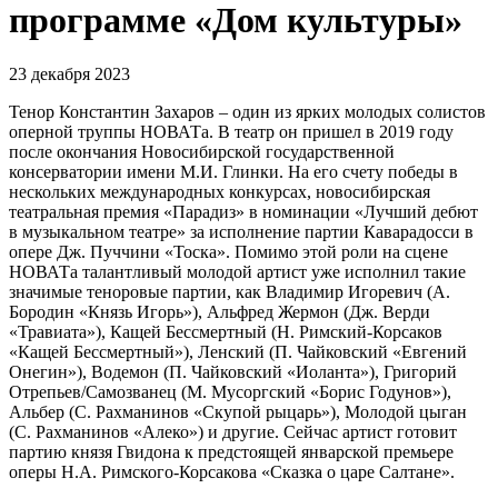
программе «Дом культуры»
23 декабря 2023
Тенор Константин Захаров – один из ярких молодых солистов
оперной труппы НОВАТа. В театр он пришел в 2019 году
после окончания Новосибирской государственной
консерватории имени М.И. Глинки. На его счету победы в
нескольких международных конкурсах, новосибирская
театральная премия «Парадиз» в номинации «Лучший дебют
в музыкальном театре» за исполнение партии Каварадосси в
опере Дж. Пуччини «Тоска». Помимо этой роли на сцене
НОВАТа талантливый молодой артист уже исполнил такие
значимые теноровые партии, как Владимир Игоревич (А.
Бородин «Князь Игорь»), Альфред Жермон (Дж. Верди
«Травиата»), Кащей Бессмертный (Н. Римский-Корсаков
«Кащей Бессмертный»), Ленский (П. Чайковский «Евгений
Онегин»), Водемон (П. Чайковский «Иоланта»), Григорий
Отрепьев/Самозванец (М. Мусоргский «Борис Годунов»),
Альбер (С. Рахманинов «Скупой рыцарь»), Молодой цыган
(С. Рахманинов «Алеко») и другие. Сейчас артист готовит
партию князя Гвидона к предстоящей январской премьере
оперы Н.А. Римского-Корсакова «Сказка о царе Салтане».