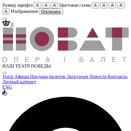
Размер шрифта
Цветовая схема
A
A
A
A
A
A
A
Изображения
A
Отключить
0
НАШ ТЕАТР ПОБЕДЫ
Театр
Афиша
Продажа билетов
Экскурсии
Новости
Контакты
Личный кабинет
ENG