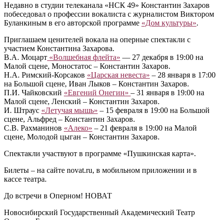
Недавно в студии телеканала «НСК 49» Константин Захаров
побеседовал о профессии вокалиста с журналистом Виктором
Буланкиным в его авторской программе
«Дом культуры»
.
Приглашаем ценителей вокала на оперные спектакли с
участием Константина Захарова.
В.А. Моцарт
«Волшебная флейта»
–– 27 декабря в 19:00 на
Малой сцене, Моностатос – Константин Захаров.
Н.А. Римский-Корсаков
«Царская невеста»
– 28 января в 17:00
на Большой сцене, Иван Лыков – Константин Захаров.
П.И. Чайковский
«Евгений Онегин»
– 31 января в 19:00 на
Малой сцене, Ленский – Константин Захаров.
И. Штраус
«Летучая мышь»
– 15 февраля в 19:00 на Большой
сцене, Альфред – Константин Захаров.
С.В. Рахманинов
«Алеко»
– 21 февраля в 19:00 на Малой
сцене, Молодой цыган – Константин Захаров.
Спектакли участвуют в программе «Пушкинская карта».
Билеты – на сайте novat.ru, в мобильном приложении и в
кассе театра.
До встречи в Оперном! НОВАТ
Новосибирский Государственный Академический Театр