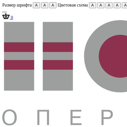
Размер шрифта
Цветовая схема
A
A
A
A
A
A
A
A
0