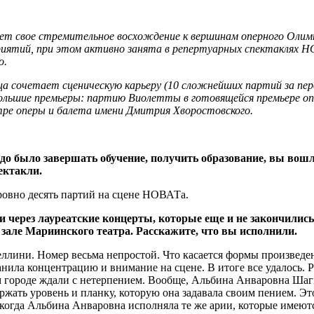
т свое стремительное восхождение к вершинам оперного Олимп
тий, при этом активно занята в репертуарных спектаклях НОВ
о.
а сочетает сценическую карьеру (10 сложнейших партий за пер
 большие премьеры: партию Виолетты в готовящейся премьере о
ре оперы и балета имени Дмитрия Хворостовского.
 было завершать обучение, получить образование, вы вошли 
ектакли.
 ровно десять партий на сцене НОВАТа.
ли через лауреатские концерты, которые еще и не закончилис
зале Мариинского театра. Расскажите, что вы исполнили.
ини. Номер весьма непростой. Что касается формы произведени
хранила концентрацию и внимание на сцене. В итоге все удалось
 городе ждали с нетерпением. Вообще, Альбина Анваровна Шаги
ржать уровень и планку, которую она задавала своим пением. Это
когда Альбина Анваровна исполняла те же арии, которые имеютс