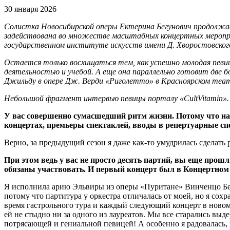
30 января 2026
Солистка Новосибирской оперы Ектерина Бегунович продолжае
задействована во множестве масштабных концертных мероприя
государственном институте искусств имени Д. Хворостовског
Остается только восхищаться тем, как успешно молодая певиц
деятельностью и учебой. А еще она параллельно готовит две
Джильду в опере Дж. Верди «Риголетто» в Красноярском теат
Небольшой фрагмент интервью певицы порталу «CultVitamin».
У вас совершенно сумасшедший ритм жизни. Потому что надо
концертах, премьеры спектаклей, вводы в репертуарные сп
Верно, за предыдущий сезон я даже как-то умудрилась сделать
При этом ведь у вас не просто десять партий, вы еще прош
обязаны участвовать. И первый концерт был в Концертном 
Я исполнила арию Эльвиры из оперы «Пуритане» Винченцо Белл
потому что партитура у оркестра отличалась от моей, но я со
время гастрольного тура и каждый следующий концерт в новом
ей не стыдно ни за одного из лауреатов. Мы все старались выде
потрясающей и гениальной певицей! А особенно я радовалась, 