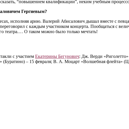
к сказать, “повышением квалификации”, неким учебным процессо
исаловичем Гергиевым?
бесах, исполняя арию. Валерий Абисалович дышал вместе с певца
переговорил с каждым участником концерта. Пообщаться с вели
го театра.… О таком можно было только мечтать!
такли с участием
Екатерины Бегунович
: Дж. Верди «Риголетто»
(Буратино) ‒ 15 февраля; В. А. Моцарт «Волшебная флейта» (Ца