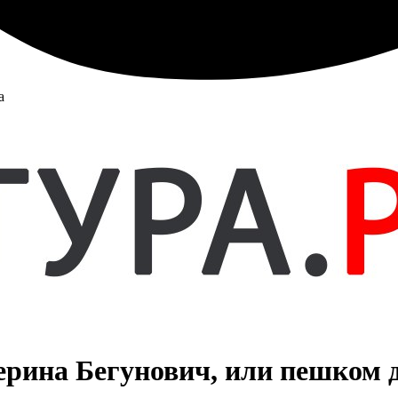
а
ерина Бегунович, или пешком 