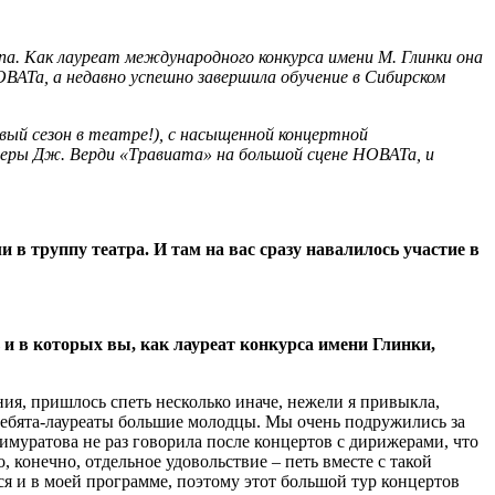
а. Как лауреат международного конкурса имени М. Глинки она
АТа, а недавно успешно завершила обучение в Сибирском
вый сезон в театре!), с насыщенной концертной
перы Дж. Верди «Травиата» на большой сцене НОВАТа, и
в труппу театра. И там на вас сразу навалилось участие в
ь и в которых вы, как лауреат конкурса имени Глинки,
я, пришлось спеть несколько иначе, нежели я привыкла,
. Ребята-лауреаты большие молодцы. Мы очень подружились за
муратова не раз говорила после концертов с дирижерами, что
, конечно, отдельное удовольствие – петь вместе с такой
я и в моей программе, поэтому этот большой тур концертов