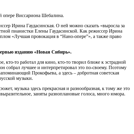
й опере Виссариона Шебалина.
иссер Ирина Гаудасинская. О ней можно сказать «выросла за
стной пианистки Елены Гаудасинской. Как режиссер Ирина
плом «Лучшая провокация в “Нано-опере”», а также право
нтервью изданию «Новая Сибирь».
е, кто-то работал для кино, кто-то творил ближе к эстрадной
 он собрал лучшее и интерпретировал это по-своему. Поэтому
 напоминающий Прокофьева, а здесь – добротная советская
русской музыки.
южет, музыка здесь прекрасная и разнообразная, к тому же это
 выразительное, заняты разноплановые голоса, много юмора.