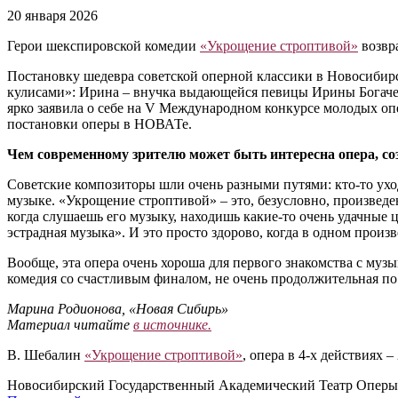
20 января 2026
Герои шекспировской комедии
«Укрощение строптивой»
возвр
Постановку шедевра советской оперной классики в Новосибирск
кулисами»: Ирина ‒ внучка выдающейся певицы Ирины Богачев
ярко заявила о себе на V Международном конкурсе молодых оп
постановки оперы в НОВАТе.
Чем современному зрителю может быть интересна опера, со
Советские композиторы шли очень разными путями: кто-то уходи
музыке. «Укрощение строптивой» – это, безусловно, произведен
когда слушаешь его музыку, находишь какие-то очень удачные 
эстрадная музыка». И это просто здорово, когда в одном про
Вообще, эта опера очень хороша для первого знакомства с муз
комедия со счастливым финалом, не очень продолжительная по
Марина Родионова, «Новая Сибирь»
Материал читайте
в источнике.
В. Шебалин
«Укрощение строптивой»
, опера в 4-х действиях – 
Новосибирский Государственный Академический Театр Оперы 