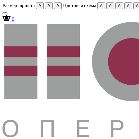
Размер шрифта
Цветовая схема
A
A
A
A
A
A
A
A
0