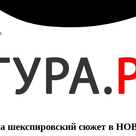
а
на шекспировский сюжет в НО