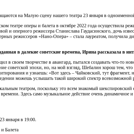
ащаются на Малую сцену нашего театра 23 января в одноименно
ом театре оперы и балета в октябре 2022 года осуществила реж
ой и оперного режиссера Станислава Гаудасинского, дочь изве
ерных режиссеров «Нано-Опера» ‒ стала лауреатом, получила ди
зданная в далекие советские времена, Ирина рассказала в и
л в своем творчестве в авангард, пытался создавать что-то ново
ие советской эпохи, но, на мой взгляд, Шебалин хорош тем, что
цитирования и узнаешь: «Вот здесь – Чайковский, тут фрагмент,
изведении можешь услышать такой широкий спектр всевозможной 
ыкальным театром, поскольку это всем знакомый шекспировский с
 времени. Здесь само музыкальное действие очень динамичное и
23 января в 19:00.
и Балета