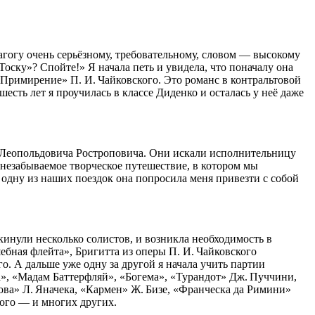
агогу очень серьёзному, требовательному, словом — высокому
Тоску»? Спойте!» Я начала петь и увидела, что поначалу она
 «Примирение» П. И. Чайковского. Это романс в контральтовой
сть лет я проучилась в классе Диденко и осталась у неё даже
 Леопольдовича Ростроповича. Они искали исполнительницу
незабываемое творческое путешествие, в котором мы
одну из наших поездок она попросила меня привезти с собой
окинули несколько солистов, и возникла необходимость в
ебная флейта», Бригитта из оперы П. И. Чайковского
. А дальше уже одну за другой я начала учить партии
ка», «Мадам Баттерфляй», «Богема», «Турандот» Дж. Пуччини,
нова» Л. Яначека, «Кармен» Ж. Бизе, «Франческа да Римини»
кого — и многих других.