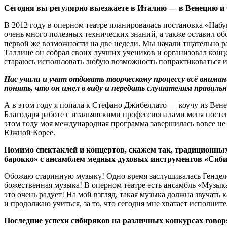
Сегодня вы регулярно выезжаете в Италию — в Венецию и 
В 2012 году в оперном театре планировалась постановка «Набу
очень много полезных технических знаний, а также оставил об
первой же возможности на две недели. Мы начали тщательно раб
Таллине он собрал своих лучших учеников и организовал конце
стараюсь использовать любую возможность попрактиковаться и
Нас учили и учат отдавать творческому процессу всё внима
понять, что он имел в виду и передать слушателям правиль
А в этом году я попала к Стефано Джибеллато — коучу из Вен
Благодаря работе с итальянскими профессионалами меня постеп
этом году моя международная программа завершилась вовсе не 
Южной Корее.
Помимо спектаклей и концертов, скажем так, традиционны
барокко» с ансамблем медных духовых инструментов «Сиби
Обожаю старинную музыку! Одно время заслушивалась Генделе
божественная музыка! В оперном театре есть ансамбль «Музыка
это очень радует! На мой взгляд, такая музыка должна звучать
и продолжаю учиться, за то, что сегодня мне хватает исполнит
Последние успехи сибиряков на различных конкурсах говоря