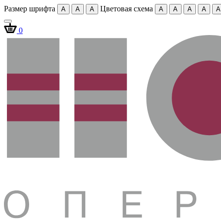
Размер шрифта
Цветовая схема
A
A
A
A
A
A
A
A
0