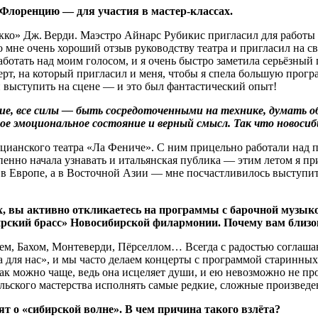
Флоренцию — для участия в мастер-классах.
кко» Дж. Верди. Маэстро Айнарс Рубикис пригласил для работы 
о мне очень хороший отзыв руководству театра и пригласил на св
отать над моим голосом, и я очень быстро заметила серьёзный пр
рт, на который пригласил и меня, чтобы я спела большую програ
 выступить на сцене — и это был фантастический опыт!
ние, все силы — быть сосредоточенными на технике, думать о
ное эмоциональное состояние и верный смысл. Так что новос
ецианского театра «Ла Фениче». С ним прицельно работали над
енно начала узнавать и итальянская публика — этим летом я при
в Европе, а в Восточной Азии — мне посчастливилось выступить
х, вы активно откликаетесь на программы с барочной музык
рский брасс» Новосибирской филармонии. Почему вам близо
м, Бахом, Монтеверди, Пёрселлом… Всегда с радостью соглашаю
 для нас», и мы часто делаем концерты с программой старинных
 как можно чаще, ведь она исцеляет души, и ею невозможно не п
ельского мастерства исполнять самые редкие, сложные произведени
т о «сибирской волне». В чем причина такого взлёта?