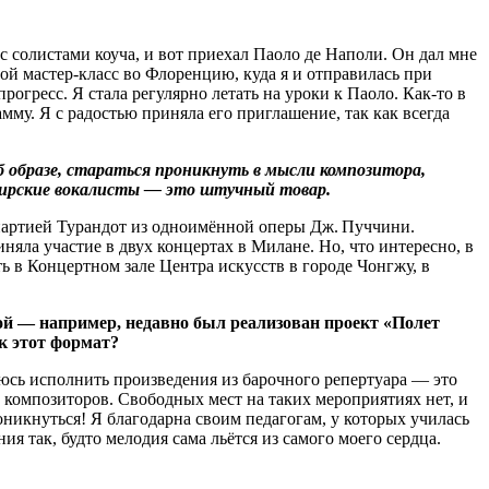
с солистами коуча, и вот приехал Паоло де Наполи. Он дал мне
ой мастер-класс во Флоренцию, куда я и отправилась при
огресс. Я стала регулярно летать на уроки к Паоло. Как-то в
мму. Я с радостью приняла его приглашение, так как всегда
б образе, стараться проникнуть в мысли композитора,
ибирские вокалисты — это штучный товар.
 партией Турандот из одноимённой оперы Дж. Пуччини.
няла участие в двух концертах в Милане. Но, что интересно, в
 в Концертном зале Центра искусств в городе Чонгжу, в
ой — например, недавно был реализован проект «Полет
к этот формат?
сь исполнить произведения из барочного репертуара — это
 композиторов. Свободных мест на таких мероприятиях нет, и
роникнуться! Я благодарна своим педагогам, у которых училась
я так, будто мелодия сама льётся из самого моего сердца.