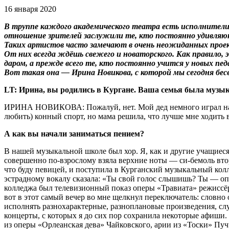
16 января 2020
В труппе каждого академического театра есть исполнители
отношение зрителей заслужили те, кто постоянно удивляю
Таких артистов часто замечают в очень неожиданных прое
От них всегда ждёшь свежего и новаторского. Как правило
даром, а прежде всего те, кто постоянно учится у новых пед
Вот такая она — Ирина Новикова, с которой мы сегодня бес
LT: Ирина, вы родились в Кургане. Ваша семья была музы
ИРИНА НОВИКОВА: Пожалуй, нет. Мой дед немного играл на ги
любить) конный спорт, но мама решила, что лучше мне ходить 
А как вы начали заниматься пением?
В нашей музыкальной школе был хор. Я, как и другие учащиеся,
совершенно по-взрослому взяла верхние ноты — си-бемоль второ
что буду певицей, и поступила в Курганский музыкальный колл
эстрадному вокалу сказала: «Ты свой голос слышишь? Ты — опер
колледжа был телевизионный показ оперы «Травиата» режиссёра
вот в этот самый вечер во мне щелкнул переключатель: словно 
исполнять разнохарактерные, разноплановые произведения, сл
концерты, с которых я до сих пор сохранила некоторые афиши.
из оперы «Орлеанская дева» Чайковского, арии из «Тоски» Пуч