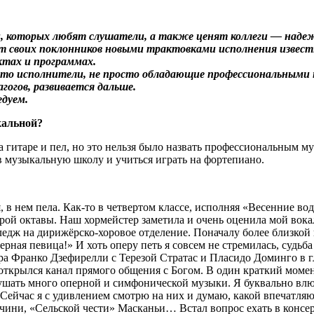
, которых любят слушатели, а также ценят коллеги — надеж
т своих поклонников новыми трактовками исполнения извес
ктах и программах.
, это исполнители, не просто обладающие профессиональным
агогов, развивается дальше.
едуем.
кальной?
таре и пел, но это нельзя было назвать профессиональным му
в музыкальную школу и учиться играть на фортепиано.
 в нем пела. Как-то в четвертом классе, исполняя «Весенние вод
й октавы. Наш хормейстер заметила и очень оценила мой вокал, 
едж на дирижёрско-хоровое отделение. Поначалу более близкой п
ная певица!» И хоть оперу петь я совсем не стремилась, судьба
 Франко Дзефирелли с Терезой Стратас и Пласидо Доминго в гла
открылся канал прямого общения с Богом. В один краткий момент
ушать много оперной и симфонической музыки. Я буквально влю
 Сейчас я с удивлением смотрю на них и думаю, какой впечатля
чини, «Сельской чести» Масканьи… Встал вопрос ехать в консер