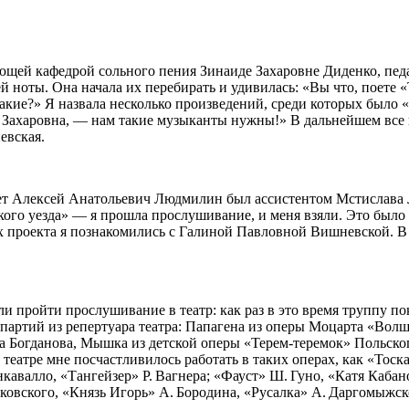
ующей кафедрой сольного пения Зинаиде Захаровне Диденко, пед
й ноты. Она начала их перебирать и удивилась: «Вы что, поете «
 какие?» Я назвала несколько произведений, среди которых было
 Захаровна, — нам такие музыканты нужны!» В дальнейшем все ше
евская.
лет Алексей Анатольевич Людмилин был ассистентом Мстислава
го уезда» — я прошла прослушивание, и меня взяли. Это было 
 проекта я познакомились с Галиной Павловной Вишневской. В 
ли пройти прослушивание в театр: как раз в это время труппу п
 партий из репертуара театра: Папагена из оперы Моцарта «Волш
 Богданова, Мышка из детской оперы «Терем-теремок» Польского
 театре мне посчастливилось работать в таких операх, как «Тос
нкавалло, «Тангейзер» Р. Вагнера; «Фауст» Ш. Гуно, «Катя Каба
йковского, «Князь Игорь» А. Бородина, «Русалка» А. Даргомыжс