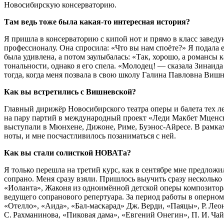
Новосибирскую консерваторию.
Там ведь тоже была какая-то интересная история?
Я пришла в консерваторию с кипой нот и прямо в класс завед
профессионалу. Она спросила: «Что вы нам споёте?» Я подала е
была удивлена, а потом заулыбалась: «Так, хорошо, а романсы
тональности, однако я его спела. «Молодец! — сказала Зинаида
тогда, когда меня позвала в свою школу Галина Павловна Вишн
Как вы встретились с Вишневской?
Главный дирижёр Новосибирского театра оперы и балета тех 
на пару партий в международный проект «Леди Макбет Мценско
выступали в Мюнхене, Дижоне, Риме, Буэнос-Айресе. В рамках
ноты, и мне посчастливилось позаниматься с ней.
Как вы стали солисткой НОВАТа?
Я только перешла на третий курс, как в сентябре мне предложи
сопрано. Меня сразу взяли. Пришлось выучить сразу несколько
«Иоланта», Жаконя из одноимённой детской оперы композитора
ведущего сопранового репертуара. За период работы в оперном
«Отелло», «Аида», «Бал-маскарад» Дж. Верди, «Паяцы», Р. Лео
С. Рахманинова, «Пиковая дама», «Евгений Онегин», П. И. Ча