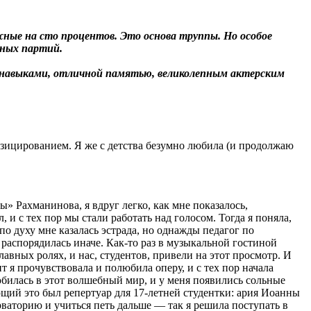
ные на сто процентов. Это основа труппы. Но особое
тных партий.
и навыками, отличной памятью, великолепным актерским
зицированием. Я же с детства безумно любила (и продолжаю
ы» Рахманинова, я вдруг легко, как мне показалось,
и с тех пор мы стали работать над голосом. Тогда я поняла,
о духу мне казалась эстрада, но однажды педагог по
 распорядилась иначе. Как-то раз в музыкальной гостиной
вных ролях, и нас, студентов, привели на этот просмотр. И
 я прочувствовала и полюбила оперу, и с тех пор начала
билась в этот волшебный мир, и у меня появились сольные
ющий это был репертуар для 17‑летней студентки: ария Иоанны
ваторию и учиться петь дальше — так я решила поступать в