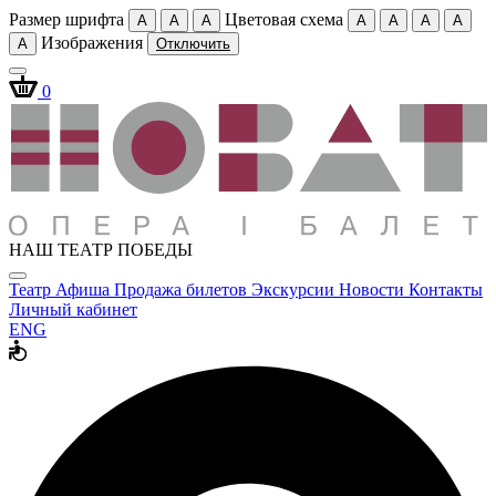
Размер шрифта
Цветовая схема
A
A
A
A
A
A
A
Изображения
A
Отключить
0
НАШ ТЕАТР ПОБЕДЫ
Театр
Афиша
Продажа билетов
Экскурсии
Новости
Контакты
Личный кабинет
ENG